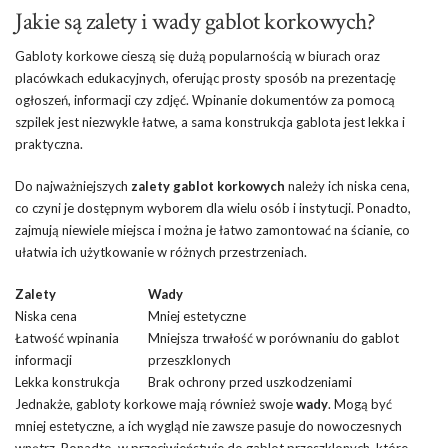
Jakie są zalety i wady gablot korkowych?
Gabloty korkowe cieszą się dużą popularnością w biurach oraz
placówkach edukacyjnych, oferując prosty sposób na prezentację
ogłoszeń, informacji czy zdjęć. Wpinanie dokumentów za pomocą
szpilek jest niezwykle łatwe, a sama konstrukcja gablota jest lekka i
praktyczna.
Do najważniejszych
zalety gablot korkowych
należy ich niska cena,
co czyni je dostępnym wyborem dla wielu osób i instytucji. Ponadto,
zajmują niewiele miejsca i można je łatwo zamontować na ścianie, co
ułatwia ich użytkowanie w różnych przestrzeniach.
Zalety
Wady
Niska cena
Mniej estetyczne
Łatwość wpinania
Mniejsza trwałość w porównaniu do gablot
informacji
przeszklonych
Lekka konstrukcja
Brak ochrony przed uszkodzeniami
Jednakże, gabloty korkowe mają również swoje
wady
. Mogą być
mniej estetyczne, a ich wygląd nie zawsze pasuje do nowoczesnych
wnętrz. Ponadto, w przeciwieństwie do gablot przeszklonych, które