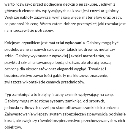
warto rozważyć przed podjęciem decyzji o jej zakupie. Jednym z
głównych elementów wpływających na koszt jest
rozmiar
gabloty.
Większe gabloty zazwyczaj wymagają więcej materiałów oraz pracy,
co podnosi ich cenę. Warto zatem dobrze przemyśleć, jaki rozmiar jest
nam rzeczywiście potrzebny.
Kolejnym czynnikiem jest
materiał wykonania
. Gabloty mogą być
produkowane z różnych surowców, takich jak drewno, metal czy
szkło. Gabloty wykonane z
wysokiej jakości materiałów
, na
przykład szkła hartowanego, będą droższe, ale oferują lepszą
ochronę dla eksponatów oraz elegancki wygląd. Trwałość i
bezpieczeństwo zawartości gabloty ma kluczowe znaczenie,
zwłaszcza w kontekście cennych przedmiotów.
Typ zamknięcia
to kolejny istotny czynnik wpływający na cenę.
Gabloty mogą mieć różne systemy zamknięć, od prostych,
jednoskrzydłowych drzwi, po skomplikowane zamki elektroniczne.
Zainwestowanie w lepszy system zabezpieczeń z pewnością podniesie
koszt, ale zwiększy również bezpieczeństwo przechowywanych w nich
obiektów.