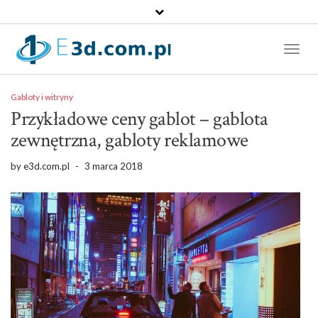
Toggl
Naviga
Gabloty i witryny
Przykładowe ceny gablot – gablota
zewnętrzna, gabloty reklamowe
by
e3d.com.pl
-
3 marca 2018