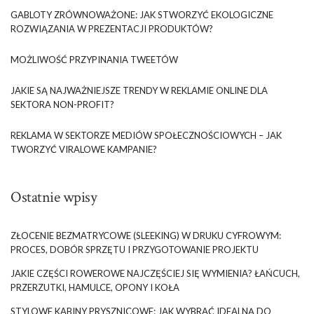
GABLOTY ZRÓWNOWAŻONE: JAK STWORZYĆ EKOLOGICZNE
ROZWIĄZANIA W PREZENTACJI PRODUKTÓW?
MOŻLIWOŚĆ PRZYPINANIA TWEETÓW
JAKIE SĄ NAJWAŻNIEJSZE TRENDY W REKLAMIE ONLINE DLA
SEKTORA NON-PROFIT?
REKLAMA W SEKTORZE MEDIÓW SPOŁECZNOŚCIOWYCH – JAK
TWORZYĆ VIRALOWE KAMPANIE?
Ostatnie wpisy
ZŁOCENIE BEZMATRYCOWE (SLEEKING) W DRUKU CYFROWYM:
PROCES, DOBÓR SPRZĘTU I PRZYGOTOWANIE PROJEKTU
JAKIE CZĘŚCI ROWEROWE NAJCZĘŚCIEJ SIĘ WYMIENIA? ŁAŃCUCH,
PRZERZUTKI, HAMULCE, OPONY I KOŁA
STYLOWE KABINY PRYSZNICOWE: JAK WYBRAĆ IDEALNĄ DO