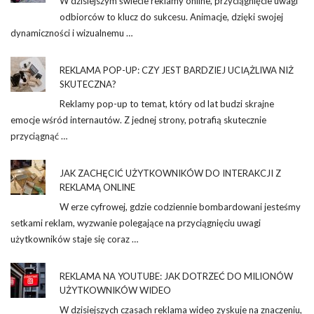
W dzisiejszym świecie reklamy online, przyciągnięcie uwagi
odbiorców to klucz do sukcesu. Animacje, dzięki swojej
dynamiczności i wizualnemu …
REKLAMA POP-UP: CZY JEST BARDZIEJ UCIĄŻLIWA NIŻ
SKUTECZNA?
Reklamy pop-up to temat, który od lat budzi skrajne
emocje wśród internautów. Z jednej strony, potrafią skutecznie
przyciągnąć …
JAK ZACHĘCIĆ UŻYTKOWNIKÓW DO INTERAKCJI Z
REKLAMĄ ONLINE
W erze cyfrowej, gdzie codziennie bombardowani jesteśmy
setkami reklam, wyzwanie polegające na przyciągnięciu uwagi
użytkowników staje się coraz …
REKLAMA NA YOUTUBE: JAK DOTRZEĆ DO MILIONÓW
UŻYTKOWNIKÓW WIDEO
W dzisiejszych czasach reklama wideo zyskuje na znaczeniu,