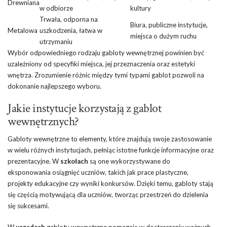
Drewniana
w odbiorze
kultury
Trwała, odporna na
Biura, publiczne instytucje,
Metalowa
uszkodzenia, łatwa w
miejsca o dużym ruchu
utrzymaniu
Wybór odpowiedniego rodzaju gabloty wewnętrznej powinien być
uzależniony od specyfiki miejsca, jej przeznaczenia oraz estetyki
wnętrza. Zrozumienie różnic między tymi typami gablot pozwoli na
dokonanie najlepszego wyboru.
Jakie instytucje korzystają z gablot
wewnętrznych?
Gabloty wewnętrzne to elementy, które znajdują swoje zastosowanie
w wielu różnych instytucjach, pełniąc istotne funkcje informacyjne oraz
prezentacyjne. W
szkołach
są one wykorzystywane do
eksponowania osiągnięć uczniów, takich jak prace plastyczne,
projekty edukacyjne czy wyniki konkursów. Dzięki temu, gabloty stają
się częścią motywującą dla uczniów, tworząc przestrzeń do dzielenia
się sukcesami.
W
urzędach
gabloty wewnętrzne pomagają w dostarczaniu ważnych