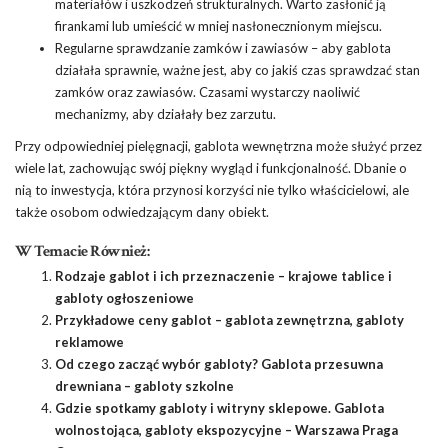
materiałów i uszkodzeń strukturalnych. Warto zasłonić ją
firankami lub umieścić w mniej nasłonecznionym miejscu.
Regularne sprawdzanie zamków i zawiasów – aby gablota
działała sprawnie, ważne jest, aby co jakiś czas sprawdzać stan
zamków oraz zawiasów. Czasami wystarczy naoliwić
mechanizmy, aby działały bez zarzutu.
Przy odpowiedniej pielęgnacji, gablota wewnętrzna może służyć przez
wiele lat, zachowując swój piękny wygląd i funkcjonalność. Dbanie o
nią to inwestycja, która przynosi korzyści nie tylko właścicielowi, ale
także osobom odwiedzającym dany obiekt.
W Temacie Również:
Rodzaje gablot i ich przeznaczenie – krajowe tablice i
gabloty ogłoszeniowe
Przykładowe ceny gablot – gablota zewnętrzna, gabloty
reklamowe
Od czego zacząć wybór gabloty? Gablota przesuwna
drewniana – gabloty szkolne
Gdzie spotkamy gabloty i witryny sklepowe. Gablota
wolnostojąca, gabloty ekspozycyjne – Warszawa Praga