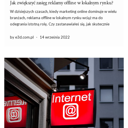
Jak zwiększyć zasięg reklamy offline w lokalnym rynku?
W dzisiejszych czasach, kiedy marketing online dominuje w wielu
branżach, reklama offline w lokalnym rynku wciąż ma do
odegrania istotną rolę. Czy zastanawiałeś się, jak skutecznie
dotrzeć do swojej społeczności, wykorzystując tradycyjne formy
promocji? Ulotki, plakaty czy reklama w lokalnych mediach mogą
by e3d.com.pl
-
14 września 2022
przyczynić się do […]