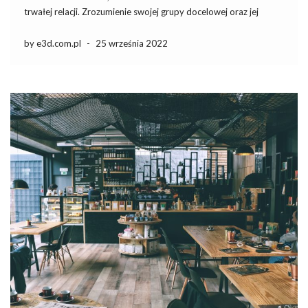
trwałej relacji. Zrozumienie swojej grupy docelowej oraz jej
potrzeb to fundament, na którym można budować skuteczne
kampanie. Wybór odpowiednich formatów reklamowych oraz
by e3d.com.pl
-
25 września 2022
tworzenie angażujących treści […]