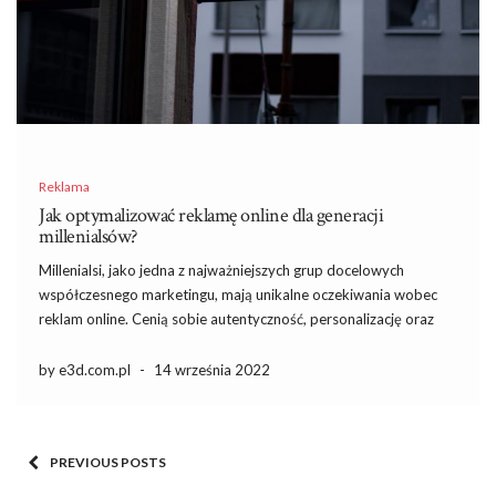
Reklama
Jak optymalizować reklamę online dla generacji
millenialsów?
Millenialsi, jako jedna z najważniejszych grup docelowych
współczesnego marketingu, mają unikalne oczekiwania wobec
reklam online. Cenią sobie autentyczność, personalizację oraz
kreatywność, co sprawia, że standardowe podejście do reklamy
może nie przynieść oczekiwanych rezultatów. W erze mediów
by e3d.com.pl
-
14 września 2022
społecznościowych kluczowe staje się zrozumienie, jakie treści
przyciągają ich […]
PREVIOUS POSTS