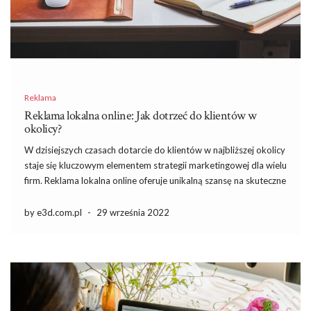
Reklama
Reklama lokalna online: Jak dotrzeć do klientów w
okolicy?
W dzisiejszych czasach dotarcie do klientów w najbliższej okolicy
staje się kluczowym elementem strategii marketingowej dla wielu
firm. Reklama lokalna online oferuje unikalną szansę na skuteczne
dotarcie do osób, które poszukują konkretnych produktów i
usług w swoim regionie. Wykorzystując odpowiednie narzędzia i
by e3d.com.pl
-
29 września 2022
strategie, przedsiębiorcy mogą […]