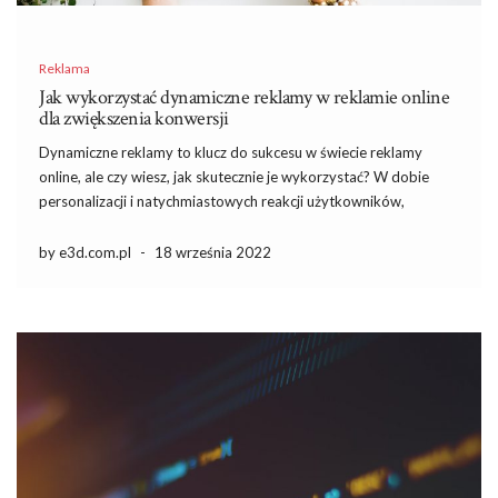
Reklama
Jak wykorzystać dynamiczne reklamy w reklamie online
dla zwiększenia konwersji
Dynamiczne reklamy to klucz do sukcesu w świecie reklamy
online, ale czy wiesz, jak skutecznie je wykorzystać? W dobie
personalizacji i natychmiastowych reakcji użytkowników,
tradycyjne podejście do marketingu przestaje być wystarczające.
Dzięki dynamicznym reklamom możesz dostosować treści do
by e3d.com.pl
-
18 września 2022
indywidualnych preferencji odbiorców, co znacząco zwiększa
szanse […]