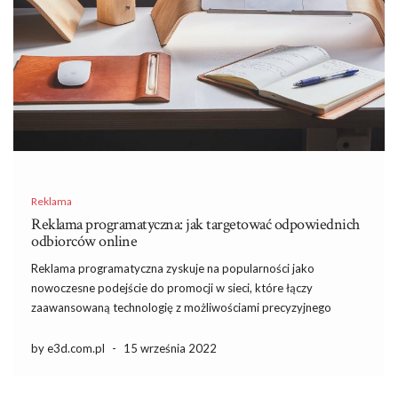
Reklama
Reklama programatyczna: jak targetować odpowiednich
odbiorców online
Reklama programatyczna zyskuje na popularności jako
nowoczesne podejście do promocji w sieci, które łączy
zaawansowaną technologię z możliwościami precyzyjnego
targetowania. W erze, gdy każda sekunda online generuje
ogromne ilości danych, umiejętność efektywnego dotarcia do
by e3d.com.pl
-
15 września 2022
odpowiednich odbiorców staje się kluczowa dla sukcesu
kampanii reklamowych. Dzięki automatyzacji […]