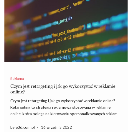
Reklama
Czym jest retargeting i jak go wykorzystać w reklamie
online?
Czym jest retargeting i jak go wykorzystać w reklamie online?
Retargeting to strategia reklamowa stosowana w reklamie
online, która polega na kierowaniu spersonalizowanych reklam
do użytkowników, którzy już wcześniej mieli kontakt z daną
stroną internetową. Jest to coraz popularniejsze narzędzie
by e3d.com.pl
-
16 września 2022