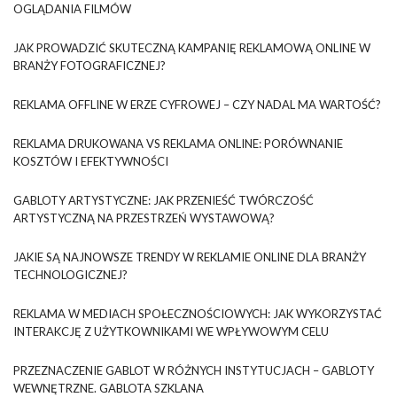
OGLĄDANIA FILMÓW
JAK PROWADZIĆ SKUTECZNĄ KAMPANIĘ REKLAMOWĄ ONLINE W
BRANŻY FOTOGRAFICZNEJ?
REKLAMA OFFLINE W ERZE CYFROWEJ – CZY NADAL MA WARTOŚĆ?
REKLAMA DRUKOWANA VS REKLAMA ONLINE: PORÓWNANIE
KOSZTÓW I EFEKTYWNOŚCI
GABLOTY ARTYSTYCZNE: JAK PRZENIEŚĆ TWÓRCZOŚĆ
ARTYSTYCZNĄ NA PRZESTRZEŃ WYSTAWOWĄ?
JAKIE SĄ NAJNOWSZE TRENDY W REKLAMIE ONLINE DLA BRANŻY
TECHNOLOGICZNEJ?
REKLAMA W MEDIACH SPOŁECZNOŚCIOWYCH: JAK WYKORZYSTAĆ
INTERAKCJĘ Z UŻYTKOWNIKAMI WE WPŁYWOWYM CELU
PRZEZNACZENIE GABLOT W RÓŻNYCH INSTYTUCJACH – GABLOTY
WEWNĘTRZNE. GABLOTA SZKLANA