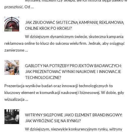
wystawy, muzeum czy sklepu, ale ich historia sięga daleko w
przeszłość. Od …
JAK ZBUDOWAĆ SKUTECZNĄ KAMPANIĘ REKLAMOWĄ
ONLINE KROK PO KROKU?
W dzisiejszym dynamicznym świecie, skuteczna kampania
reklamowa online to klucz do sukcesu wielu firm. Jednak, aby osiągnąć
zamierzone …
GABLOTY NA POTRZEBY PROJEKTÓW BADAWCZYCH:
JAK PREZENTOWAĆ WYNIKI NAUKOWE I INNOWACJE
TECHNOLOGICZNE?
Prezentacja wyników badań oraz innowacji technologicznych to
kluczowy element w komunikacji naukowej i biznesowej. W dobie, gdy
wizualizacja …
WITRYNY SKLEPOWE JAKO ELEMENT BRANDINGOWY:
JAK WYRÓŻNIĆ SIĘ NA RYNKU?
W dzisiejszym, niezwykle konkurencyjnym rynku, witryny