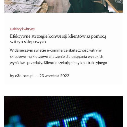
Gabloty i witryny
Efektywne strategie konwersji klientów za pomocą
witryn sklepowych
W dzisiejszym świecie e-commerce skuteczność witryny
sklepowe ma kluczowe znaczenie dla osiągania wysokich
wyników sprzedaży. Klienci oczekują nie tylko atrakcyjnego
wyglądu, ale także intuicyjnej nawigacji i szybkiego działania
strony. Dlatego ważne jest, aby zrozumieć ich potrzeby i
by e3d.com.pl
-
23 września 2022
preferencje, co można osiągnąć poprzez odpowiednie badania i
[…]