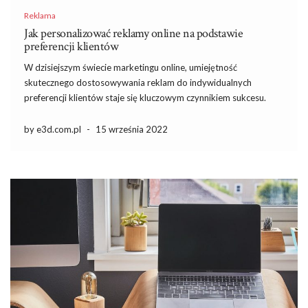
Reklama
Jak personalizować reklamy online na podstawie
preferencji klientów
W dzisiejszym świecie marketingu online, umiejętność
skutecznego dostosowywania reklam do indywidualnych
preferencji klientów staje się kluczowym czynnikiem sukcesu.
Personalizacja nie tylko zwiększa efektywność kampanii, ale
również poprawia doświadczenia użytkowników, co w
by e3d.com.pl
-
15 września 2022
konsekwencji przekłada się na wyższe wskaźniki konwersji.
Jednak aby osiągnąć pozytywne rezultaty, niezbędne jest […]