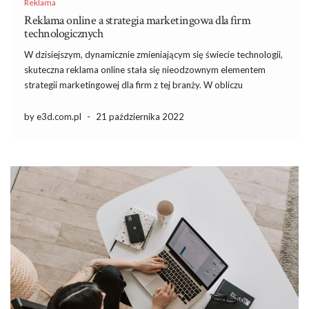
Reklama
Reklama online a strategia marketingowa dla firm
technologicznych
W dzisiejszym, dynamicznie zmieniającym się świecie technologii,
skuteczna reklama online stała się nieodzownym elementem
strategii marketingowej dla firm z tej branży. W obliczu
intensywnej konkurencji, umiejętność dotarcia do odpowiednich
odbiorców przy użyciu precyzyjnych narzędzi reklamowych
by e3d.com.pl
-
21 października 2022
może zadecydować o sukcesie lub porażce. Warto zatem poznać
najskuteczniejsze […]