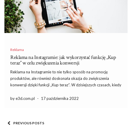
Reklama
Reklama na Instagramie: jak wykorzystać funkcję „Kup
teraz” w celu zwiększenia konwersji
Reklama na Instagramie to nie tylko sposób na promocję
produktów, ale również doskonała okazja do zwiększenia
konwersji dzięki funkcji „Kup teraz”. W dzisiejszych czasach, kiedy
klienci oczekują szybkich i wygodnych zakupów, możliwość
dokonania transakcji bezpośrednio w aplikacji może
by e3d.com.pl
-
17 października 2022
zadecydować o sukcesie Twojej kampanii. Warto przyjrzeć […]
PREVIOUS POSTS