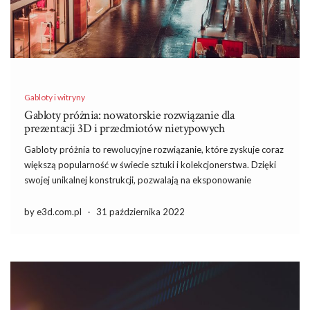
Gabloty i witryny
Gabloty próżnia: nowatorskie rozwiązanie dla
prezentacji 3D i przedmiotów nietypowych
Gabloty próżnia to rewolucyjne rozwiązanie, które zyskuje coraz
większą popularność w świecie sztuki i kolekcjonerstwa. Dzięki
swojej unikalnej konstrukcji, pozwalają na eksponowanie
przedmiotów w warunkach próżniowych, co znacząco wpływa na
ich ochronę i prezentację. W dobie, gdy detale mają kluczowe
by e3d.com.pl
-
31 października 2022
znaczenie, gabloty te stanowią idealne […]