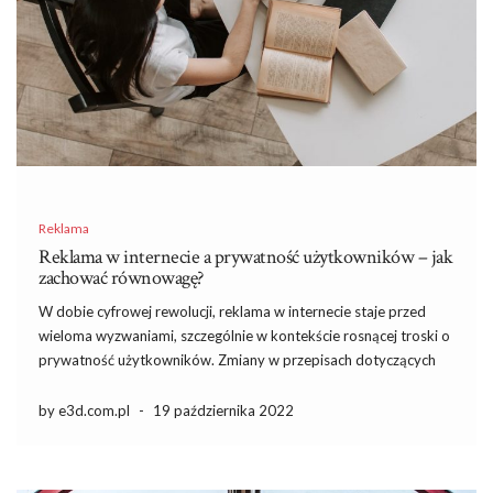
Reklama
Reklama w internecie a prywatność użytkowników – jak
zachować równowagę?
W dobie cyfrowej rewolucji, reklama w internecie staje przed
wieloma wyzwaniami, szczególnie w kontekście rosnącej troski o
prywatność użytkowników. Zmiany w przepisach dotyczących
ochrony danych oraz większa świadomość konsumentów
stawiają firmy w trudnej sytuacji, gdzie muszą łączyć
by e3d.com.pl
-
19 października 2022
efektywność kampanii z transparentnością działań. W miarę jak
[…]