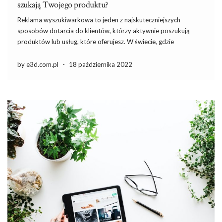
szukają Twojego produktu?
Reklama wyszukiwarkowa to jeden z najskuteczniejszych
sposobów dotarcia do klientów, którzy aktywnie poszukują
produktów lub usług, które oferujesz. W świecie, gdzie
konkurencja jest ogromna, umiejętne wykorzystanie tej formy
marketingu może znacząco zwiększyć widoczność Twojej firmy.
by e3d.com.pl
-
18 października 2022
Kluczowe jest nie tylko zrozumienie, jak działa reklama w
wyszukiwarkach, […]