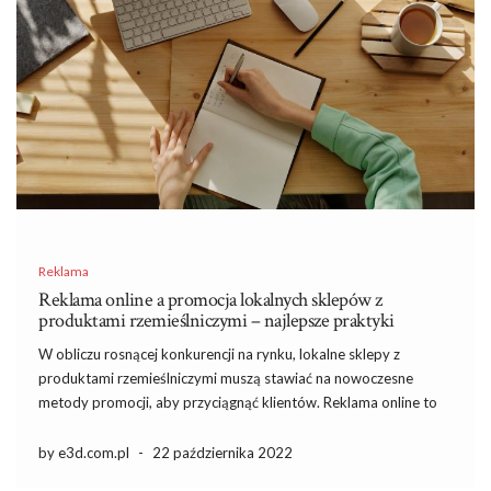
Reklama
Reklama online a promocja lokalnych sklepów z
produktami rzemieślniczymi – najlepsze praktyki
W obliczu rosnącej konkurencji na rynku, lokalne sklepy z
produktami rzemieślniczymi muszą stawiać na nowoczesne
metody promocji, aby przyciągnąć klientów. Reklama online to
kluczowy element strategii marketingowej, który pozwala
dotrzeć do szerszej grupy odbiorców i skutecznie zrealizować
by e3d.com.pl
-
22 października 2022
zamierzenia sprzedażowe. Wykorzystanie odpowiednich