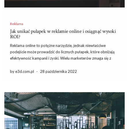
Reklama
Jak unikać pułapek w reklamie online i osiągnąć wysoki
ROI?
Reklama online to potężne narzędzie, jednak niewłaściwe
podejście może prowadzić do licznych pułapek, które obniżają
efektywność kampanii i zyski. Wielu marketerów zmaga się z
problemami, takimi jak niewłaściwy dobór platform czy brak
zrozumienia grupy docelowej. Kluczem do sukcesu jest nie tylko
by e3d.com.pl
-
28 października 2022
unikanie tych błędów, ale […]