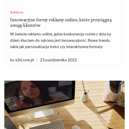
Reklama
Innowacyjne formy reklamy online, które przyciągną
uwagę klientów
W świecie reklamy online, gdzie konkurencja rośnie z dnia na
dzień, kluczem do sukcesu jest innowacyjność. Nowe trendy,
takie jak personalizacja treści czy interaktywne formaty
reklamowe, przyciągają uwagę użytkowników i zmieniają
sposób, w jaki marki komunikują się z klientami. Warto również
by e3d.com.pl
-
23 października 2022
zauważyć, jak potężnym narzędziem […]