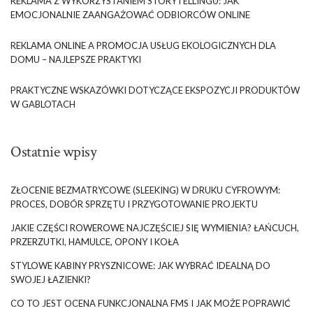
REKLAMA Z WYKORZYSTANIEM STORYTELLINGU: JAK
EMOCJONALNIE ZAANGAŻOWAĆ ODBIORCÓW ONLINE
REKLAMA ONLINE A PROMOCJA USŁUG EKOLOGICZNYCH DLA
DOMU – NAJLEPSZE PRAKTYKI
PRAKTYCZNE WSKAZÓWKI DOTYCZĄCE EKSPOZYCJI PRODUKTÓW
W GABLOTACH
Ostatnie wpisy
ZŁOCENIE BEZMATRYCOWE (SLEEKING) W DRUKU CYFROWYM:
PROCES, DOBÓR SPRZĘTU I PRZYGOTOWANIE PROJEKTU
JAKIE CZĘŚCI ROWEROWE NAJCZĘŚCIEJ SIĘ WYMIENIA? ŁAŃCUCH,
PRZERZUTKI, HAMULCE, OPONY I KOŁA
STYLOWE KABINY PRYSZNICOWE: JAK WYBRAĆ IDEALNĄ DO
SWOJEJ ŁAZIENKI?
CO TO JEST OCENA FUNKCJONALNA FMS I JAK MOŻE POPRAWIĆ