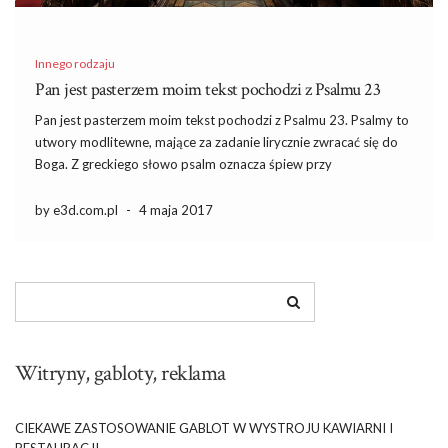
Innego rodzaju
Pan jest pasterzem moim tekst pochodzi z Psalmu 23
Pan jest pasterzem moim tekst pochodzi z Psalmu 23. Psalmy to
utwory modlitewne, mające za zadanie lirycznie zwracać się do
Boga. Z greckiego słowo psalm oznacza śpiew przy
akompaniamencie instrumentu strunowego zwanego psalterion.
Wyróżnia się różne rodzaje psalmów jak np.: błagalne,
by e3d.com.pl
-
4 maja 2017
chwalebne, żałobne, pokutne, prorocze, […]
Witryny, gabloty, reklama
CIEKAWE ZASTOSOWANIE GABLOT W WYSTROJU KAWIARNI I
RESTAURACJI