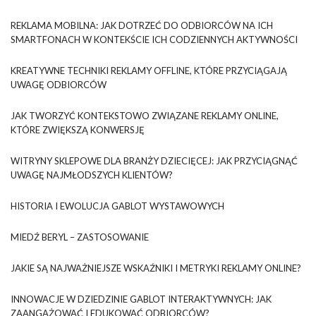
REKLAMA MOBILNA: JAK DOTRZEĆ DO ODBIORCÓW NA ICH
SMARTFONACH W KONTEKŚCIE ICH CODZIENNYCH AKTYWNOŚCI
KREATYWNE TECHNIKI REKLAMY OFFLINE, KTÓRE PRZYCIĄGAJĄ
UWAGĘ ODBIORCÓW
JAK TWORZYĆ KONTEKSTOWO ZWIĄZANE REKLAMY ONLINE,
KTÓRE ZWIĘKSZĄ KONWERSJĘ
WITRYNY SKLEPOWE DLA BRANŻY DZIECIĘCEJ: JAK PRZYCIĄGNĄĆ
UWAGĘ NAJMŁODSZYCH KLIENTÓW?
HISTORIA I EWOLUCJA GABLOT WYSTAWOWYCH
MIEDŹ BERYL – ZASTOSOWANIE
JAKIE SĄ NAJWAŻNIEJSZE WSKAŹNIKI I METRYKI REKLAMY ONLINE?
INNOWACJE W DZIEDZINIE GABLOT INTERAKTYWNYCH: JAK
ZAANGAŻOWAĆ I EDUKOWAĆ ODBIORCÓW?