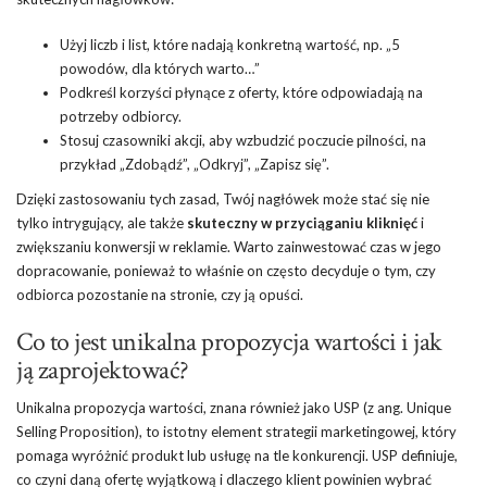
Użyj liczb i list, które nadają konkretną wartość, np. „5
powodów, dla których warto…”
Podkreśl korzyści płynące z oferty, które odpowiadają na
potrzeby odbiorcy.
Stosuj czasowniki akcji, aby wzbudzić poczucie pilności, na
przykład „Zdobądź”, „Odkryj”, „Zapisz się”.
Dzięki zastosowaniu tych zasad, Twój nagłówek może stać się nie
tylko intrygujący, ale także
skuteczny w przyciąganiu kliknięć
i
zwiększaniu konwersji w reklamie. Warto zainwestować czas w jego
dopracowanie, ponieważ to właśnie on często decyduje o tym, czy
odbiorca pozostanie na stronie, czy ją opuści.
Co to jest unikalna propozycja wartości i jak
ją zaprojektować?
Unikalna propozycja wartości, znana również jako USP (z ang. Unique
Selling Proposition), to istotny element strategii marketingowej, który
pomaga wyróżnić produkt lub usługę na tle konkurencji. USP definiuje,
co czyni daną ofertę wyjątkową i dlaczego klient powinien wybrać