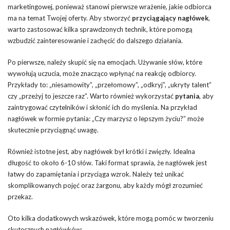
marketingowej, ponieważ stanowi pierwsze wrażenie, jakie odbiorca
ma na temat Twojej oferty. Aby stworzyć
przyciągający nagłówek
,
warto zastosować kilka sprawdzonych technik, które pomogą
wzbudzić zainteresowanie i zachęcić do dalszego działania.
Po pierwsze, należy skupić się na emocjach. Używanie słów, które
wywołują uczucia, może znacząco wpłynąć na reakcję odbiorcy.
Przykłady to: „niesamowity”, „przełomowy”, „odkryj”, „ukryty talent”
czy „przeżyj to jeszcze raz”. Warto również wykorzystać
pytania
, aby
zaintrygować czytelników i skłonić ich do myślenia. Na przykład
nagłówek w formie pytania: „Czy marzysz o lepszym życiu?” może
skutecznie przyciągnąć uwagę.
Również istotne jest, aby nagłówek był krótki i zwięzły. Idealna
długość to około 6-10 słów. Taki format sprawia, że nagłówek jest
łatwy do zapamiętania i przyciąga wzrok. Należy też unikać
skomplikowanych pojęć oraz żargonu, aby każdy mógł zrozumieć
przekaz.
Oto kilka dodatkowych wskazówek, które mogą pomóc w tworzeniu
skutecznych nagłówków: