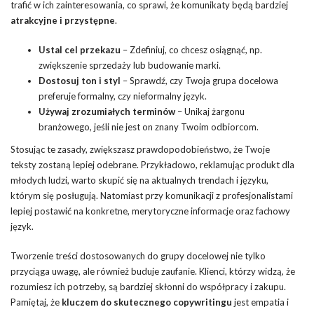
trafić w ich zainteresowania, co sprawi, że komunikaty będą bardziej
atrakcyjne i przystępne
.
Ustal cel przekazu
– Zdefiniuj, co chcesz osiągnąć, np.
zwiększenie sprzedaży lub budowanie marki.
Dostosuj ton i styl
– Sprawdź, czy Twoja grupa docelowa
preferuje formalny, czy nieformalny język.
Używaj zrozumiałych terminów
– Unikaj żargonu
branżowego, jeśli nie jest on znany Twoim odbiorcom.
Stosując te zasady, zwiększasz prawdopodobieństwo, że Twoje
teksty zostaną lepiej odebrane. Przykładowo, reklamując produkt dla
młodych ludzi, warto skupić się na aktualnych trendach i języku,
którym się posługują. Natomiast przy komunikacji z profesjonalistami
lepiej postawić na konkretne, merytoryczne informacje oraz fachowy
język.
Tworzenie treści dostosowanych do grupy docelowej nie tylko
przyciąga uwagę, ale również buduje zaufanie. Klienci, którzy widzą, że
rozumiesz ich potrzeby, są bardziej skłonni do współpracy i zakupu.
Pamiętaj, że
kluczem do skutecznego copywritingu
jest empatia i