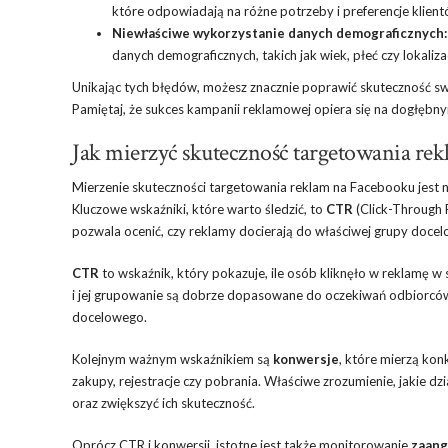
które odpowiadają na różne potrzeby i preferencje klient
Niewłaściwe wykorzystanie danych demograficznych:
danych demograficznych, takich jak wiek, płeć czy lokaliz
Unikając tych błędów, możesz znacznie poprawić skuteczność s
Pamiętaj, że sukces kampanii reklamowej opiera się na dogłębny
Jak mierzyć skuteczność targetowania re
Mierzenie skuteczności targetowania reklam na Facebooku jest
Kluczowe wskaźniki, które warto śledzić, to
CTR
(Click-Through 
pozwala ocenić, czy reklamy docierają do właściwej grupy doce
CTR
to wskaźnik, który pokazuje, ile osób kliknęło w reklamę w
i jej grupowanie są dobrze dopasowane do oczekiwań odbiorców
docelowego.
Kolejnym ważnym wskaźnikiem są
konwersje
, które mierzą kon
zakupy, rejestracje czy pobrania. Właściwe zrozumienie, jakie
oraz zwiększyć ich skuteczność.
Oprócz CTR i konwersji, istotne jest także monitorowanie
zaang