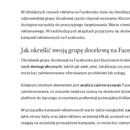
W dzisiejszych czasach reklama na Facebooku stała się nieodłąc
odpowiedniej grupy docelowej często stanowi wyzwanie. Kluczow
dostępne narzędzia do precyzyjnego targetowania. Warto równi
reklamowego. W nadchodzących akapitach przyjrzymy się skute
kampanii reklamowych na Facebooku.
Jak określić swoją grupę docelową na Fac
Określenie grupy docelowej na Facebooku jest kluczowym krok
cech demograficznych
, takich jak wiek, płeć, lokalizacja czy
może być zainteresowany oferowanym produktem lub usługą.
Kolejnym istotnym elementem jest
analiza zainteresowań
. Fac
zainteresowania, co znacznie zwiększa szansę na skuteczne do
platform do lepszego zrozumienia preferencji potencjalnych klie
W przypadku kampanii reklamowych warto także uwzględnić
za
jakie strony lubią oraz jakie reklamy wcześniej klikali, pozwoli n
reagują na wcześniej prowadzone kampanie, co może być cenny