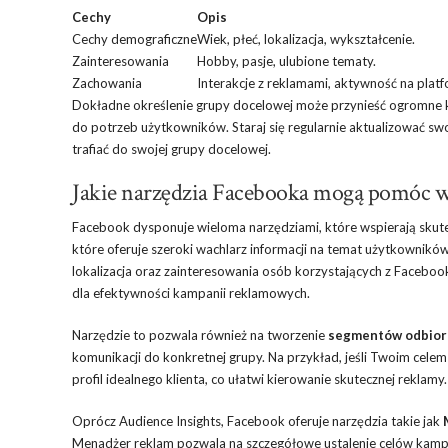
Cechy
Opis
Cechy demograficzne
Wiek, płeć, lokalizacja, wykształcenie.
Zainteresowania
Hobby, pasje, ulubione tematy.
Zachowania
Interakcje z reklamami, aktywność na platf
Dokładne określenie grupy docelowej może przynieść ogromne k
do potrzeb użytkowników. Staraj się regularnie aktualizować swo
trafiać do swojej grupy docelowej.
Jakie narzędzia Facebooka mogą pomóc w
Facebook dysponuje wieloma narzędziami, które wspierają skute
które oferuje szeroki wachlarz informacji na temat użytkowników
lokalizacja oraz zainteresowania osób korzystających z Facebook
dla efektywności kampanii reklamowych.
Narzędzie to pozwala również na tworzenie
segmentów odbio
komunikacji do konkretnej grupy. Na przykład, jeśli Twoim ce
profil idealnego klienta, co ułatwi kierowanie skutecznej reklamy.
Oprócz Audience Insights, Facebook oferuje narzędzia takie jak
Menadżer reklam pozwala na szczegółowe ustalenie celów kampan