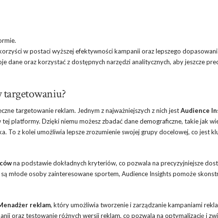
ormie.
orzyści w postaci wyższej efektywności kampanii oraz lepszego dopasowani
je dane oraz korzystać z dostępnych narzędzi analitycznych, aby jeszcze prec
 targetowaniu?
czne targetowanie reklam. Jednym z najważniejszych z nich jest
Audience In
 tej platformy. Dzięki niemu możesz zbadać dane demograficzne, takie jak wie
a. To z kolei umożliwia lepsze zrozumienie swojej grupy docelowej, co jest k
rców
na podstawie dokładnych kryteriów, co pozwala na precyzyjniejsze dos
lem są młode osoby zainteresowane sportem, Audience Insights pomoże skons
Menadżer reklam
, który umożliwia tworzenie i zarządzanie kampaniami rek
ii oraz testowanie różnych wersji reklam, co pozwala na optymalizację i zw