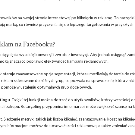
tkowników na swojej stronie internetowej po kliknięciu w reklamę. To narzędzi
woją marką, co również przyczynia się do lepszego targetowania w przyszłych
reklam na Facebooku?
iągnięcia wysokiej konwersji i zwrotu z inwestycji. Aby jednak osiągnąć zam
e mogą znacząco poprawić efektywność kampanii reklamowych.
k oferuje zaawansowane opcje segmentacji, które umożliwiają dotarcie do ró
reklam skierowane do różnych grup, co pozwala na sprawdzenie, która z nic
 pomoże w ustaleniu optymalnych grup docelowych.
etingu
. Dzięki tej funkcji można dotrzeć do użytkowników, którzy wcześniej od
konali zakupu. Retargeting przypomina im o marce i może zwiększyć szansę na 
 Śledzenie metryk, takich jak liczba kliknięć, zaangażowanie, koszt na kliknię
 tym informacjom możesz dostosować treści reklamowe, a także zmieniać zas