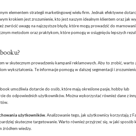
znym elementem strategii marketingowej wielu firm. Jednak efektywne dotarc
ym krokiem jest zrozumienie, kto jest naszym idealnym klientem oraz jak w
eż zwrócić uwagę na najczęstsze błędy, które mogą prowadzić do marnowan
cznym metodom oraz praktykom, które pomogą w osiągnięciu lepszych rezu
ebooku?
iem w skutecznym prowadzeniu kampanii reklamowych. Aby to zrobić, warto 
 poziom wykształcenia. Te informacje pomogą w dalszej segmentacji i zrozumieni
ebook umożliwia dotarcie do osób, które mają określone pasje, hobby lub
tarcie do odpowiednich użytkowników. Można wykorzystać również dane z inn
ntów.
chowania użytkowników
. Analizowanie tego, jak użytkownicy korzystają z 
a bardziej skuteczne targetowanie. Warto również przyjrzeć się, w jaki sposób k
m źródłem wiedzy.