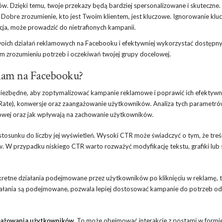
ów. Dzięki temu, twoje przekazy będą bardziej spersonalizowane i skuteczne.
Dobre zrozumienie, kto jest Twoim klientem, jest kluczowe. Ignorowanie kl
acja, może prowadzić do nietrafionych kampanii.
woich działań reklamowych na Facebooku i efektywniej wykorzystać dostępny
m zrozumieniu potrzeb i oczekiwań twojej grupy docelowej.
klam na Facebooku?
 niezbędne, aby zoptymalizować kampanie reklamowe i poprawić ich efektywn
Rate), konwersje oraz zaangażowanie użytkowników. Analiza tych parametr
lowej oraz jak wpływają na zachowanie użytkowników.
 stosunku do liczby jej wyświetleń. Wysoki CTR może świadczyć o tym, że tre
. W przypadku niskiego CTR warto rozważyć modyfikację tekstu, grafiki lub
kretne działania podejmowane przez użytkowników po kliknięciu w reklamę, t
 działania są podejmowane, pozwala lepiej dostosować kampanie do potrzeb o
ażowania użytkowników
. To może obejmować interakcje z postami w formi