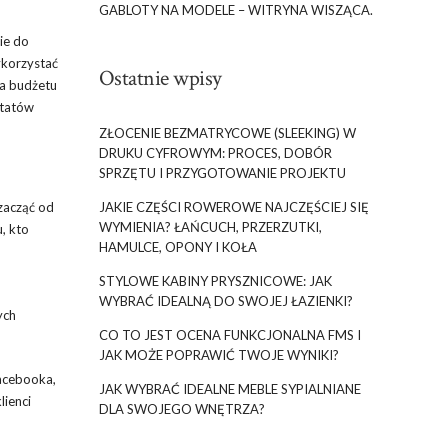
GABLOTY NA MODELE – WITRYNA WISZĄCA.
ie do
ykorzystać
Ostatnie wpisy
ia budżetu
ltatów
ZŁOCENIE BEZMATRYCOWE (SLEEKING) W
DRUKU CYFROWYM: PROCES, DOBÓR
SPRZĘTU I PRZYGOTOWANIE PROJEKTU
JAKIE CZĘŚCI ROWEROWE NAJCZĘŚCIEJ SIĘ
zacząć od
WYMIENIA? ŁAŃCUCH, PRZERZUTKI,
u, kto
HAMULCE, OPONY I KOŁA
STYLOWE KABINY PRYSZNICOWE: JAK
WYBRAĆ IDEALNĄ DO SWOJEJ ŁAZIENKI?
ych
CO TO JEST OCENA FUNKCJONALNA FMS I
JAK MOŻE POPRAWIĆ TWOJE WYNIKI?
Facebooka,
JAK WYBRAĆ IDEALNE MEBLE SYPIALNIANE
lienci
DLA SWOJEGO WNĘTRZA?