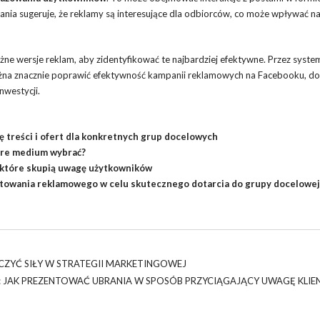
nia sugeruje, że reklamy są interesujące dla odbiorców, co może wpływać na
ne wersje reklam, aby zidentyfikować te najbardziej efektywne. Przez syst
na znacznie poprawić efektywność kampanii reklamowych na Facebooku, doc
nwestycji.
ę treści i ofert dla konkretnych grup docelowych
óre medium wybrać?
, które skupią uwagę użytkowników
getowania reklamowego w celu skutecznego dotarcia do grupy docelowej
CZYĆ SIŁY W STRATEGII MARKETINGOWEJ
: JAK PREZENTOWAĆ UBRANIA W SPOSÓB PRZYCIĄGAJĄCY UWAGĘ KLI