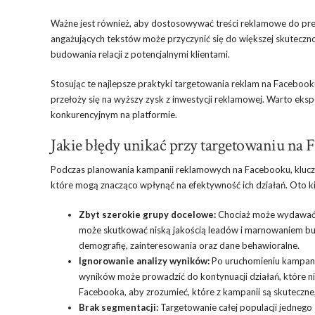
Ważne jest również, aby dostosowywać treści reklamowe do pref
angażujących tekstów może przyczynić się do większej skuteczno
budowania relacji z potencjalnymi klientami.
Stosując te najlepsze praktyki targetowania reklam na Facebook
przełoży się na wyższy zysk z inwestycji reklamowej. Warto eks
konkurencyjnym na platformie.
Jakie błędy unikać przy targetowaniu na 
Podczas planowania kampanii reklamowych na Facebooku, klucz
które mogą znacząco wpłynąć na efektywność ich działań. Oto ki
Zbyt szerokie grupy docelowe:
Chociaż może wydawać si
może skutkować niską jakością leadów i marnowaniem budż
demografię, zainteresowania oraz dane behawioralne.
Ignorowanie analizy wyników:
Po uruchomieniu kampanii,
wyników może prowadzić do kontynuacji działań, które ni
Facebooka, aby zrozumieć, które z kampanii są skuteczn
Brak segmentacji:
Targetowanie całej populacji jednego