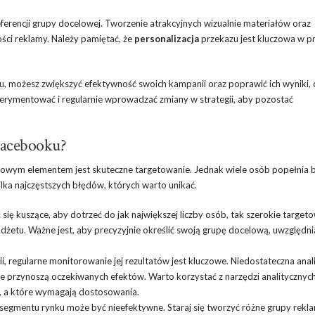
erencji grupy docelowej. Tworzenie atrakcyjnych wizualnie materiałów oraz
ści reklamy. Należy pamiętać, że
personalizacja
przekazu jest kluczowa w p
u, możesz zwiększyć efektywność swoich kampanii oraz poprawić ich wyniki, 
perymentować i regularnie wprowadzać zmiany w strategii, aby pozostać
Facebooku?
owym elementem jest skuteczne targetowanie. Jednak wiele osób popełnia b
lka najczęstszych błędów, których warto unikać.
ę kuszące, aby dotrzeć do jak największej liczby osób, tak szerokie target
etu. Ważne jest, aby precyzyjnie określić swoją grupę docelową, uwzględni
 regularne monitorowanie jej rezultatów jest kluczowe. Niedostateczna anal
e przynoszą oczekiwanych efektów. Warto korzystać z narzędzi analitycznyc
e, a które wymagają dostosowania.
 segmentu rynku może być nieefektywne. Staraj się tworzyć różne grupy rek