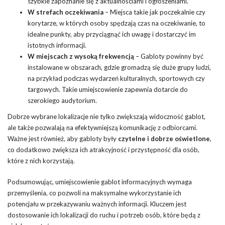
szybkie zapoznanie się z aktualnościami i ogłoszeniami.
W strefach oczekiwania
– Miejsca takie jak poczekalnie czy
korytarze, w których osoby spędzają czas na oczekiwanie, to
idealne punkty, aby przyciągnąć ich uwagę i dostarczyć im
istotnych informacji.
W miejscach z wysoką frekwencją
– Gabloty powinny być
instalowane w obszarach, gdzie gromadzą się duże grupy ludzi,
na przykład podczas wydarzeń kulturalnych, sportowych czy
targowych. Takie umiejscowienie zapewnia dotarcie do
szerokiego audytorium.
Dobrze wybrane lokalizacje nie tylko zwiększają widoczność gablot,
ale także pozwalają na efektywniejszą komunikację z odbiorcami.
Ważne jest również, aby gabloty były
czytelne i dobrze oświetlone
,
co dodatkowo zwiększa ich atrakcyjność i przystępność dla osób,
które z nich korzystają.
Podsumowując, umiejscowienie gablot informacyjnych wymaga
przemyślenia, co pozwoli na maksymalne wykorzystanie ich
potencjału w przekazywaniu ważnych informacji. Kluczem jest
dostosowanie ich lokalizacji do ruchu i potrzeb osób, które będą z