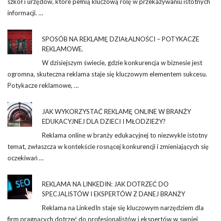
szkół i urzędów, które pełnią kluczową rolę w przekazywaniu istotnych
informacji. …
SPOSÓB NA REKLAMĘ DZIAŁALNOŚCI – POTYKACZE
REKLAMOWE.
W dzisiejszym świecie, gdzie konkurencja w biznesie jest
ogromna, skuteczna reklama staje się kluczowym elementem sukcesu.
Potykacze reklamowe, …
JAK WYKORZYSTAĆ REKLAMĘ ONLINE W BRANŻY
EDUKACYJNEJ DLA DZIECI I MŁODZIEŻY?
Reklama online w branży edukacyjnej to niezwykle istotny
temat, zwłaszcza w kontekście rosnącej konkurencji i zmieniających się
oczekiwań …
REKLAMA NA LINKEDIN: JAK DOTRZEĆ DO
SPECJALISTÓW I EKSPERTÓW Z DANEJ BRANŻY
Reklama na LinkedIn staje się kluczowym narzędziem dla
firm pragnących dotrzeć do profesjonalistów i ekspertów w swojej