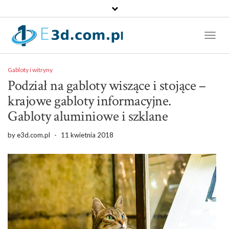
Toggl
Naviga
Gabloty i witryny
Podział na gabloty wiszące i stojące –
krajowe gabloty informacyjne.
Gabloty aluminiowe i szklane
by
e3d.com.pl
-
11 kwietnia 2018