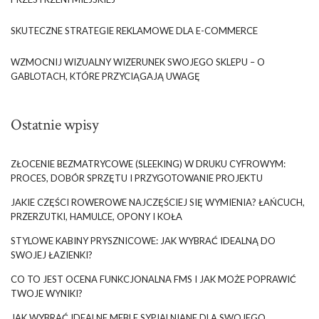
SKUTECZNE STRATEGIE REKLAMOWE DLA E-COMMERCE
WZMOCNIJ WIZUALNY WIZERUNEK SWOJEGO SKLEPU – O
GABLOTACH, KTÓRE PRZYCIĄGAJĄ UWAGĘ
Ostatnie wpisy
ZŁOCENIE BEZMATRYCOWE (SLEEKING) W DRUKU CYFROWYM:
PROCES, DOBÓR SPRZĘTU I PRZYGOTOWANIE PROJEKTU
JAKIE CZĘŚCI ROWEROWE NAJCZĘŚCIEJ SIĘ WYMIENIA? ŁAŃCUCH,
PRZERZUTKI, HAMULCE, OPONY I KOŁA
STYLOWE KABINY PRYSZNICOWE: JAK WYBRAĆ IDEALNĄ DO
SWOJEJ ŁAZIENKI?
CO TO JEST OCENA FUNKCJONALNA FMS I JAK MOŻE POPRAWIĆ
TWOJE WYNIKI?
JAK WYBRAĆ IDEALNE MEBLE SYPIALNIANE DLA SWOJEGO