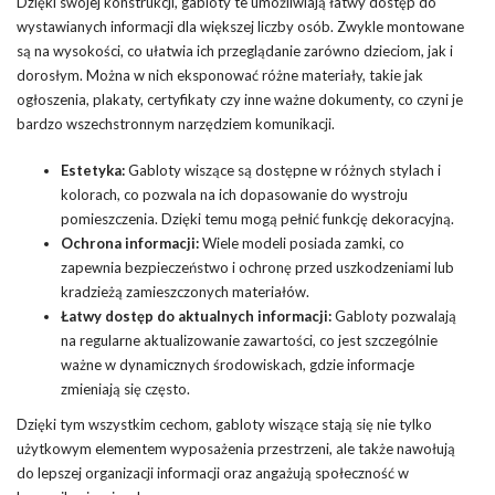
Dzięki swojej konstrukcji, gabloty te umożliwiają łatwy dostęp do
wystawianych informacji dla większej liczby osób. Zwykle montowane
są na wysokości, co ułatwia ich przeglądanie zarówno dzieciom, jak i
dorosłym. Można w nich eksponować różne materiały, takie jak
ogłoszenia, plakaty, certyfikaty czy inne ważne dokumenty, co czyni je
bardzo wszechstronnym narzędziem komunikacji.
Estetyka:
Gabloty wiszące są dostępne w różnych stylach i
kolorach, co pozwala na ich dopasowanie do wystroju
pomieszczenia. Dzięki temu mogą pełnić funkcję dekoracyjną.
Ochrona informacji:
Wiele modeli posiada zamki, co
zapewnia bezpieczeństwo i ochronę przed uszkodzeniami lub
kradzieżą zamieszczonych materiałów.
Łatwy dostęp do aktualnych informacji:
Gabloty pozwalają
na regularne aktualizowanie zawartości, co jest szczególnie
ważne w dynamicznych środowiskach, gdzie informacje
zmieniają się często.
Dzięki tym wszystkim cechom, gabloty wiszące stają się nie tylko
użytkowym elementem wyposażenia przestrzeni, ale także nawołują
do lepszej organizacji informacji oraz angażują społeczność w