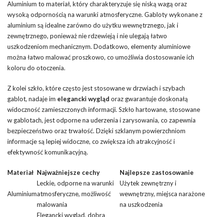
Aluminium to materiał, który charakteryzuje się niską wagą oraz
wysoką odpornością na warunki atmosferyczne. Gabloty wykonane z
aluminium są idealne zarówno do użytku wewnętrznego, jak i
zewnętrznego, ponieważ nie rdzewieją i nie ulegają łatwo
uszkodzeniom mechanicznym. Dodatkowo, elementy aluminiowe
można łatwo malować proszkowo, co umożliwia dostosowanie ich
koloru do otoczenia.
Z kolei szkło, które często jest stosowane w drzwiach i szybach
gablot, nadaje im
elegancki wygląd
oraz gwarantuje doskonałą
widoczność zamieszczonych informacji. Szkło hartowane, stosowane
w gablotach, jest odporne na uderzenia i zarysowania, co zapewnia
bezpieczeństwo oraz trwałość. Dzięki szklanym powierzchniom
informacje są lepiej widoczne, co zwiększa ich atrakcyjność i
efektywność komunikacyjną.
Materiał
Najważniejsze cechy
Najlepsze zastosowanie
Leckie, odporne na warunki
Użytek zewnętrzny i
Aluminium
atmosferyczne, możliwość
wewnętrzny, miejsca narażone
malowania
na uszkodzenia
Elegancki wygląd, dobra