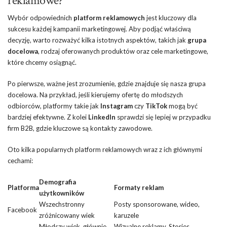
reklamowe?
Wybór odpowiednich
platform reklamowych
jest kluczowy dla
sukcesu każdej kampanii marketingowej. Aby podjąć właściwą
decyzję, warto rozważyć kilka istotnych aspektów, takich jak
grupa
docelowa
, rodzaj oferowanych produktów oraz cele marketingowe,
które chcemy osiągnąć.
Po pierwsze, ważne jest zrozumienie, gdzie znajduje się nasza grupa
docelowa. Na przykład, jeśli kierujemy ofertę do młodszych
odbiorców, platformy takie jak
Instagram
czy
TikTok
mogą być
bardziej efektywne. Z kolei
LinkedIn
sprawdzi się lepiej w przypadku
firm B2B, gdzie kluczowe są kontakty zawodowe.
Oto kilka popularnych platform reklamowych wraz z ich głównymi
cechami:
Demografia
Platforma
Formaty reklam
użytkowników
Wszechstronny
Posty sponsorowane, wideo,
Facebook
zróżnicowany wiek
karuzele
Młodszy wiek, głównie
Wizualne reklamy, Stories,