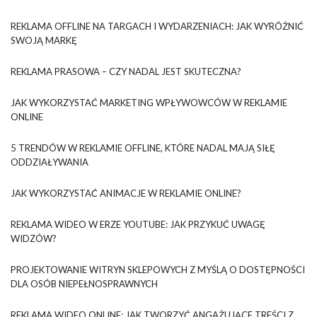
REKLAMA OFFLINE NA TARGACH I WYDARZENIACH: JAK WYRÓŻNIĆ
SWOJĄ MARKĘ
REKLAMA PRASOWA – CZY NADAL JEST SKUTECZNA?
JAK WYKORZYSTAĆ MARKETING WPŁYWOWCÓW W REKLAMIE
ONLINE
5 TRENDÓW W REKLAMIE OFFLINE, KTÓRE NADAL MAJĄ SIŁĘ
ODDZIAŁYWANIA
JAK WYKORZYSTAĆ ANIMACJE W REKLAMIE ONLINE?
REKLAMA WIDEO W ERZE YOUTUBE: JAK PRZYKUĆ UWAGĘ
WIDZÓW?
PROJEKTOWANIE WITRYN SKLEPOWYCH Z MYŚLĄ O DOSTĘPNOŚCI
DLA OSÓB NIEPEŁNOSPRAWNYCH
REKLAMA WIDEO ONLINE: JAK TWORZYĆ ANGAŻUJĄCE TREŚCI Z