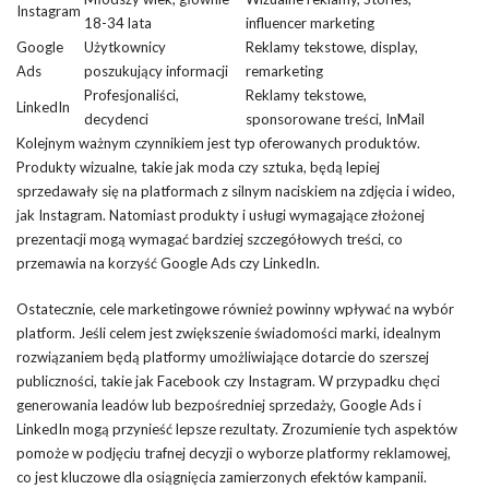
Instagram
18-34 lata
influencer marketing
Google
Użytkownicy
Reklamy tekstowe, display,
Ads
poszukujący informacji
remarketing
Profesjonaliści,
Reklamy tekstowe,
LinkedIn
decydenci
sponsorowane treści, InMail
Kolejnym ważnym czynnikiem jest typ oferowanych produktów.
Produkty wizualne, takie jak moda czy sztuka, będą lepiej
sprzedawały się na platformach z silnym naciskiem na zdjęcia i wideo,
jak Instagram. Natomiast produkty i usługi wymagające złożonej
prezentacji mogą wymagać bardziej szczegółowych treści, co
przemawia na korzyść Google Ads czy LinkedIn.
Ostatecznie, cele marketingowe również powinny wpływać na wybór
platform. Jeśli celem jest zwiększenie świadomości marki, idealnym
rozwiązaniem będą platformy umożliwiające dotarcie do szerszej
publiczności, takie jak Facebook czy Instagram. W przypadku chęci
generowania leadów lub bezpośredniej sprzedaży, Google Ads i
LinkedIn mogą przynieść lepsze rezultaty. Zrozumienie tych aspektów
pomoże w podjęciu trafnej decyzji o wyborze platformy reklamowej,
co jest kluczowe dla osiągnięcia zamierzonych efektów kampanii.