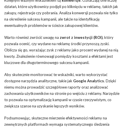
Kolejnym ważnym wskaźnikiem są
konwersje
. Oznaczają one liczbę
działań, które użytkownicy podjęli po kliknięciu w reklamę, takich jak
zakupy, rejestracje czy pobrania. Analiza konwersji pozwala nie tylko
na określenie sukcesu kampanii, ale także na identyfikację
ewentualnych problemów w ścieżce zakupowej klientów.
Warto również zwrócić uwagę na
zwrot z inwestycji (ROI)
, który
pozwala ocenić, czy wydane na reklamę środki przynoszą zyski.
Oblicza się go, wyrażając zysk z reklamy jako procent wydanej na nią
kwoty. Znalezienie równowagi pomiędzy kosztami a efektami jest
kluczowe dla długoterminowego sukcesu kampanii.
Aby skutecznie monitorować te wskaźniki, warto wykorzystać
dostępne narzędzia analityczne, takie jak
Google Analytics
. Dzięki
niemu można prowadzić szczegółowe raporty oraz analizować
zachowania użytkowników na stronie po wejściu z reklamy. Narzędzie
to pozwala na optymalizację kampanii w czasie rzeczywistym, co
zwiększa szanse na uzyskanie lepszych wyników.
Podsumowując, skuteczne mierzenie efektywności reklamy na
zewnętrznych platformach wymaga systematycznego śledzenia