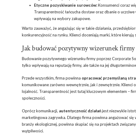
Etyczne pozyskiwanie surowców:
Konsumenci coraz więk
Transparentność łańcucha dostaw oraz dbanie o uczciwe 
wpływają na wybory zakupowe.
Warto zauważyć, że angażując się w takie działania, przedsiębio
konkurencyjność na rynku. Klienci doceniają marki, które kierują
Jak budować pozytywny wizerunek firmy
Budowanie pozytywnego wizerunku firmy poprzez Corporate Social
tylko wpływają na reputację firmy, ale także na jej długotermino
Przede wszystkim, firma powinna
opracować przemyślaną stra
komunikowane zarówno wewnętrznie, jak i zewnętrznie. Klienci or
lojalność. Transparentność jest tutaj kluczowym elementem – fir
społeczności.
Oprócz komunikacji,
autentyczność działań
jest niezwykle isto
marketingowa zagrywka. Dlatego firma powinna angażować się w pro
branży ekologicznej, powinna skupiać się na projektach związan
wątpliwości.