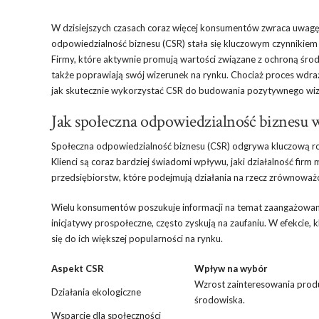
W dzisiejszych czasach coraz więcej konsumentów zwraca uwagę na
odpowiedzialność biznesu (CSR) stała się kluczowym czynnikiem
Firmy, które aktywnie promują wartości związane z ochroną środo
także poprawiają swój wizerunek na rynku. Chociaż proces wdra
jak skutecznie wykorzystać CSR do budowania pozytywnego wizer
Jak społeczna odpowiedzialność biznesu 
Społeczna odpowiedzialność biznesu (CSR) odgrywa kluczową ro
Klienci są coraz bardziej świadomi wpływu, jaki działalność fir
przedsiębiorstw, które podejmują działania na rzecz zrównowa
Wielu konsumentów poszukuje informacji na temat zaangażowani
inicjatywy prospołeczne, często zyskują na zaufaniu. W efekcie, k
się do ich większej popularności na rynku.
Aspekt CSR
Wpływ na wybór
Wzrost zainteresowania produ
Działania ekologiczne
środowiska.
Wsparcie dla społeczności