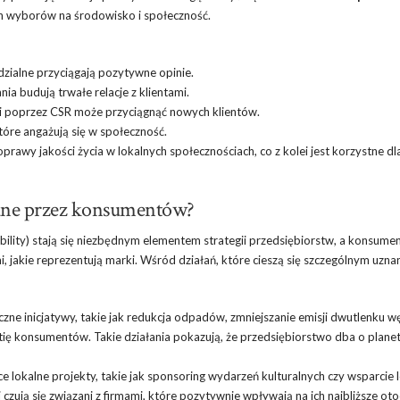
h wyborów na środowisko i społeczność.
zialne przyciągają pozytywne opinie.
ia budują trwałe relacje z klientami.
ji poprzez CSR może przyciągnąć nowych klientów.
które angażują się w społeczność.
oprawy jakości życia w lokalnych społecznościach, co z kolei jest korzystne dl
niane przez konsumentów?
bility) stają się niezbędnym elementem strategii przedsiębiorstw, a konsumen
 jakie reprezentują marki. Wśród działań, które cieszą się szczególnym uzna
zne inicjatywy, takie jak redukcja odpadów, zmniejszanie emisji dwutlenku w
tię konsumentów. Takie działania pokazują, że przedsiębiorstwo dba o planet
e lokalne projekty, takie jak sponsoring wydarzeń kulturalnych czy wsparcie 
i czują się związani z firmami, które pozytywnie wpływają na ich najbliższe oto