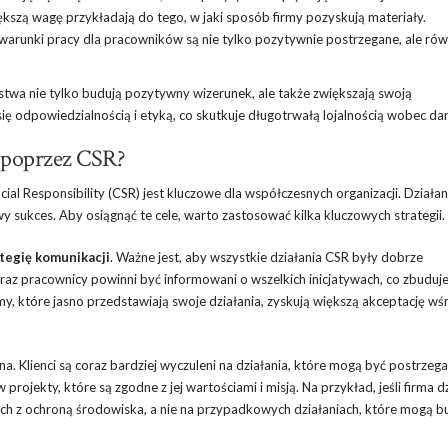
szą wagę przykładają do tego, w jaki sposób firmy pozyskują materiały.
warunki pracy dla pracowników są nie tylko pozytywnie postrzegane, ale rów
rstwa nie tylko budują pozytywny wizerunek, ale także zwiększają swoją
 się odpowiedzialnością i etyką, co skutkuje długotrwałą lojalnością wobec dan
 poprzez CSR?
 Responsibility (CSR) jest kluczowe dla współczesnych organizacji. Działan
wy sukces. Aby osiągnąć te cele, warto zastosować kilka kluczowych strategii.
tegię komunikacji
. Ważne jest, aby wszystkie działania CSR były dobrze
az pracownicy powinni być informowani o wszelkich inicjatywach, co zbuduje 
my, które jasno przedstawiają swoje działania, zyskują większą akceptację wś
tna. Klienci są coraz bardziej wyczuleni na działania, które mogą być postrzeg
jekty, które są zgodne z jej wartościami i misją. Na przykład, jeśli firma d
ych z ochroną środowiska, a nie na przypadkowych działaniach, które mogą b