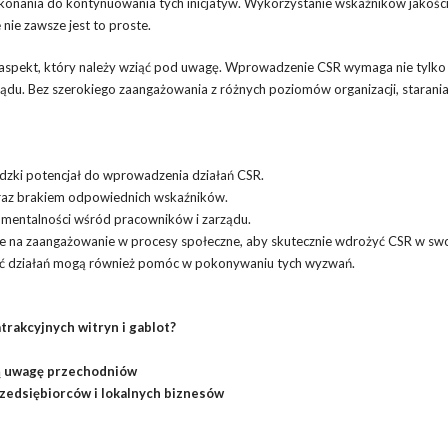
onania do kontynuowania tych inicjatyw. Wykorzystanie wskaźników jakośc
nie zawsze jest to proste.
y aspekt, który należy wziąć pod uwagę. Wprowadzenie CSR wymaga nie tylko
ządu. Bez szerokiego zaangażowania z różnych poziomów organizacji, starania
udzki potencjał do wprowadzenia działań CSR.
oraz brakiem odpowiednich wskaźników.
mentalności wśród pracowników i zarządu.
e na zaangażowanie w procesy społeczne, aby skutecznie wdrożyć CSR w swo
ność działań mogą również pomóc w pokonywaniu tych wyzwań.
trakcyjnych witryn i gablot?
ją uwagę przechodniów
rzedsiębiorców i lokalnych biznesów