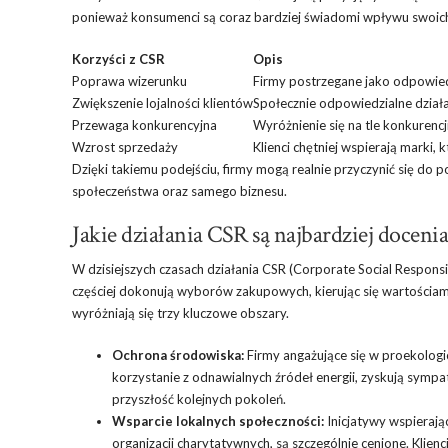
ponieważ konsumenci są coraz bardziej świadomi wpływu swoic
Korzyści z CSR
Opis
Poprawa wizerunku
Firmy postrzegane jako odpowied
Zwiększenie lojalności klientów
Społecznie odpowiedzialne działan
Przewaga konkurencyjna
Wyróżnienie się na tle konkurenc
Wzrost sprzedaży
Klienci chętniej wspierają marki, 
Dzięki takiemu podejściu, firmy mogą realnie przyczynić się do p
społeczeństwa oraz samego biznesu.
Jakie działania CSR są najbardziej doce
W dzisiejszych czasach działania CSR (Corporate Social Responsi
częściej dokonują wyborów zakupowych, kierując się wartościami,
wyróżniają się trzy kluczowe obszary.
Ochrona środowiska:
Firmy angażujące się w proekologic
korzystanie z odnawialnych źródeł energii, zyskują sympa
przyszłość kolejnych pokoleń.
Wsparcie lokalnych społeczności:
Inicjatywy wspierając
organizacji charytatywnych, są szczególnie cenione. Klienc