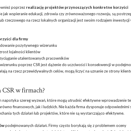
ównież poprzez
realizację projektów przynoszących konkretne korzyści
takie jak wspieranie edukacji, zdrowia czy zrównoważonego rozwoju, są postrze
b rzeczowego na rzecz lokalnych organizacji jest swoim rodzajem inwestycji
rzyści dla firmy
dowanie pozytywnego wizerunku
rost lojalności klientów
zyciąganie utalentowanych pracowników
izerunku poprzez CSR jest dążenie do uczciwości i konsekwencji w podejm
ałają na rzecz przewidywalnych celów, mogą liczyć na uznanie ze strony klien
m CSR w firmach?
ch napotyka szereg wyzwań, które mogą utrudnić efektywne wprowadzenie t
zarówno finansowych, jak i ludzkich. Nie każda firma dysponuje odpowiednimi
chania tych działań lub projektów, które nie są wystarczająco efektywne.
tów
podejmowanych działań. Firmy często borykają się z problemem oceny