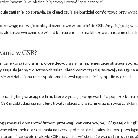
 które inwestują w lokalne inicjatywy i rozwój społeczności.
uje zaufanie, co sprawia, że klienci czują się bardziej komfortowo przy wybo
cać uwagę na swoje praktyki biznesowe w kontekście CSR. Angażując się w dz
i, ale także wyróżnić się wśród konkurencji, co ma kluczowe znaczenie dla ich
owanie w CSR?
iczne korzyści dla firm, które decydują się na implementację strategii społec
y staje się jedną z kluczowych zalet. Klienci coraz częściej zwracają uwagę na 
 się w działania na rzecz społeczności, zyskują uznanie i sympatię w oczach
Klienci chętniej wracają do firm, które wyrażają swoje wartości poprzez konkr
 CSR przekładają się na długotrwałe relacje z klientami oraz ich wyższą skło
mogą również dostarczać firmom
przewagi konkurencyjnej
. W gęstej dżungli
wny wizerunek oraz działania na rzecz społeczności lokalnych może przyciąg
my promujące swoje praktyki CSR mogą cieszyć się także
wzrostem sprzeda