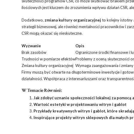
skuteczności programów CSR, co może skutkować brakiem przek
ilościowych jest kluczem do zrozumienia wpływu działań CSR, ale 
Dodatkowo,
zmiana kultury organizacyjnej
to kolejny istotn
strategii biznesowej, ale również mentalności pracowników i zar
CSR mogą okazać się nieskuteczne.
Wyzwanie
Opis
Brak zasobów
Ograniczone środki finansowe i l
Trudności w pomiarze efektów
Problemy z oceną skuteczności 
Zmiana kultury organizacyjnej
Wymaga zaangażowania i zmiany 
Firmy muszą być otwarte na długoterminowe inwestycje i gotow
działalności. Współpraca z interesariuszami oraz transparent
W Temacie Również:
Jak zdobyć uznanie społeczności lokalnej za pomocą a
Wartość estetyki w projektowaniu witryn i gablot
Przykłady kreatywnych witryn i gablot, które skrada
Inspirujące projekty witryn sklepowych dla małych p