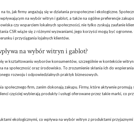
 to, jak firmy angażują się w działania prospołeczne i ekologiczne. Społecz
 wpływającym na wybór witryn i gablot, a także na ogólne preferencje zakup
wiska czy wsparciem lokalnych społeczności, nie tylko zyskują zaufanie klien
żania CSR wiąże się z różnymi wyzwaniami, jego korzyści mogą być ogromne.
unku i przyciągania lojalnych klientów.
wpływa na wybór witryn i gablot?
lę w kształtowaniu wyborów konsumentów, szczególnie w kontekście witryn i
m ma na społeczność oraz środowisko. To zrozumienie skłania ich do wspierania
żonego rozwoju i odpowiedzialnych praktyk biznesowych.
a społecznego firm, zanim dokonają zakupu. Firmy, które aktywnie promują
lienci częściej wybierają produkty i usługi oferowane przez takie marki, co pr
ktami ekologicznymi, co wpływa na wybór witryn z produktami przyjaznymi 