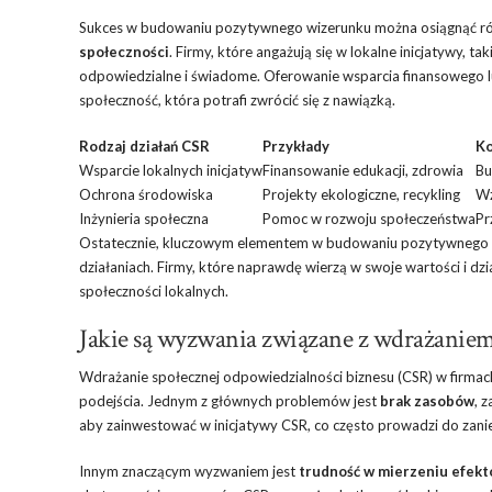
Sukces w budowaniu pozytywnego wizerunku można osiągnąć r
społeczności
. Firmy, które angażują się w lokalne inicjatywy, 
odpowiedzialne i świadome. Oferowanie wsparcia finansowego lu
społeczność, która potrafi zwrócić się z nawiązką.
Rodzaj działań CSR
Przykłady
Ko
Wsparcie lokalnych inicjatyw
Finansowanie edukacji, zdrowia
Bu
Ochrona środowiska
Projekty ekologiczne, recykling
Wz
Inżynieria społeczna
Pomoc w rozwoju społeczeństwa
Pr
Ostatecznie, kluczowym elementem w budowaniu pozytywnego w
działaniach. Firmy, które naprawdę wierzą w swoje wartości i dzi
społeczności lokalnych.
Jakie są wyzwania związane z wdrażanie
Wdrażanie społecznej odpowiedzialności biznesu (CSR) w firma
podejścia. Jednym z głównych problemów jest
brak zasobów
, 
aby zainwestować w inicjatywy CSR, co często prowadzi do zanie
Innym znaczącym wyzwaniem jest
trudność w mierzeniu efek