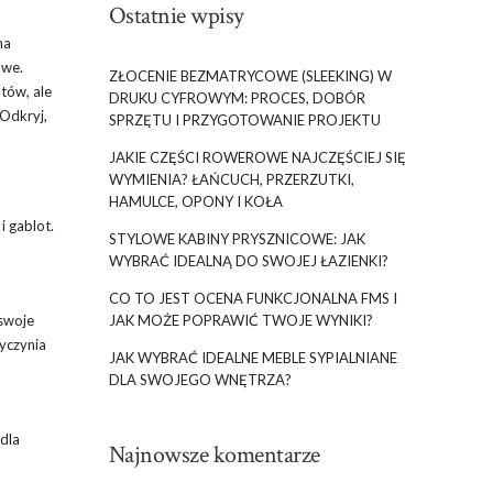
Ostatnie wpisy
na
owe.
ZŁOCENIE BEZMATRYCOWE (SLEEKING) W
tów, ale
DRUKU CYFROWYM: PROCES, DOBÓR
 Odkryj,
SPRZĘTU I PRZYGOTOWANIE PROJEKTU
JAKIE CZĘŚCI ROWEROWE NAJCZĘŚCIEJ SIĘ
WYMIENIA? ŁAŃCUCH, PRZERZUTKI,
HAMULCE, OPONY I KOŁA
 gablot.
STYLOWE KABINY PRYSZNICOWE: JAK
WYBRAĆ IDEALNĄ DO SWOJEJ ŁAZIENKI?
CO TO JEST OCENA FUNKCJONALNA FMS I
JAK MOŻE POPRAWIĆ TWOJE WYNIKI?
 swoje
zyczynia
JAK WYBRAĆ IDEALNE MEBLE SYPIALNIANE
DLA SWOJEGO WNĘTRZA?
dla
Najnowsze komentarze