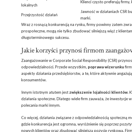
Klienci często preferują firmy,
lokalnych
Jawność w działaniach CSR bud
Przejrzystość działań
marki.
Wraz z rosnącą konkurencją na rynku, firmy powinny zatem zwra
prospołeczne, mogą nie tylko zbudować silniejszą więź z klientam
długoterminowego sukcesu.
Jakie korzyści przynosi firmom zaangaż
Zaangażowanie w Corporate Social Responsibility (CSR) przynosi l
odpowiedzialności. Przede wszystkim,
poprawa wizerunku
firm
aspekty działania przedsiębiorstw, a te, które aktywnie angażują
konsumentów.
Innym istotnym atutem jest
zwiększenie lojalności klientów
. 
działania społeczne. Dlatego wiele firm zauważa, że inwestycje w
polecania marki innym.
Co więcej, działania związane z odpowiedzialnością społeczną 
gdzie konkurencja jest ogromna, wyróżnienie się poprzez pozyty
nowych klientów oraz zbudować silniejszą pozycję rynkową. Fir