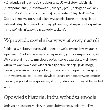
które budzą silne emocje u odbiorców. Używaj słów takich jak
„niezapomniane”, „niesamowite”, „ekscytujące” i „przygodowe”, aby
wzbudzić zainteresowanie i entuzjazm u potencjalnych klientów.
Oprócz tego, wykorzystaj także wyrażenia, które odnoszą się do
indywidualnych doświadczeń i wyjątkowości, takie jak „odkryj siebie
na nowo” lub „niezwykłe przygody czekają”.
Wprowadź czytelnika w wyjątkowy nastrój
Reklama w sektorze turystyki przygodowej powinna być w stanie
wprowadzić odbiorcę w wyjątkowy nastrój już na samym początku.
Wykorzystaj mocne, zmysłowe opisy, które pozwolą czytelnikowi
wizualizować swoje doświadczenia i poczuć emocje, jakie mogą
towarzyszyć im w czasie podróży. Przykładowo, opisz zapierającą
dech w piersiach panoramę, dźwięki natury oraz pozytywne emocje
towarzyszące takim wyprawom, aby czytelnik poczuł się jakby już był
tam.
Opowiedz historię, która wzbudza emocje
Jednym z najskuteczniejszych sposobów przekazania emocji w