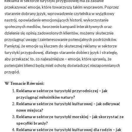
Reklama w sektorze turystyki przygodowej ma za zadanie
przekazywać emocje, które towarzyszą takim wyprawom. Poprzez
starannie dobrany język, wprowadzenie czytelnika w wyjątkowy
nastrój, opowiadanie emocjonujących historii, wykorzystanie
społecznych mediów, tworzenie kampanii interaktywnych oraz
dzielenie się opinią zadowolonych klientów, możemy skutecznie
przyciągnąć uwagę i zainteresowanie potencjalnych podróżników.
Pamiętaj, że emocje są kluczem do skutecznej reklamy w sektorze
turystyki przygodowej, dlatego starannie dobierz język i strategię,
aby przekazać to, co najważniejsze – emocje, które sprawią, że
potencjalni klienci będą mieli ochotę doświadczyć niezapomnianych
przygód.
W Temacie Również:
Reklama w sektorze turystyki przyrodniczej – jak
przyciągnąć miłośników natury?
Reklama w sektorze turystyki kulturowej – jak odkrywać
nowe miejsca?
Reklama w sektorze turystyki morskiej – jak skorzystać ze
specyfiki branży?
Reklama w sektorze turystyki kulturowej dla rodzin – jak