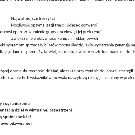
Najważniejsze korzyści
Możliwość optymalizacji treści i ścieżek konwersji
iorców
Lepsze zrozumienie grupy docelowej i jej preferencji
Zwiększenie efektywności kampanii reklamowych
ęki systemom sprzedaży biletów można śledzić, jakie wydarzenia generują n
nalizując dane o sprzedaży, łatwiej jest dostosować przyszłe kampanie marke
cej ocenie skuteczności działań, ale także przyczyni się do lepszej strategii
nitorowanie tych wskaźników pozwala na szybszą reakcję na zmiany w prefer
 i ograniczenia
entacja dzieł w wirtualnej przestrzeni
tą społecznością?
rowe odżywianie?