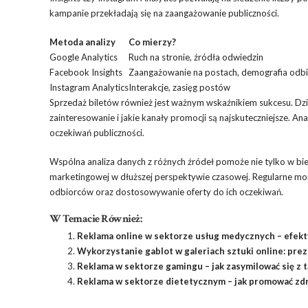
kampanie przekładają się na zaangażowanie publiczności.
Metoda analizy
Co mierzy?
Google Analytics
Ruch na stronie, źródła odwiedzin
Facebook Insights
Zaangażowanie na postach, demografia odb
Instagram Analytics
Interakcje, zasięg postów
Sprzedaż biletów również jest ważnym wskaźnikiem sukcesu. Dzi
zainteresowanie i jakie kanały promocji są najskuteczniejsze. A
oczekiwań publiczności.
Wspólna analiza danych z różnych źródeł pomoże nie tylko w bieżą
marketingowej w dłuższej perspektywie czasowej. Regularne mo
odbiorców oraz dostosowywanie oferty do ich oczekiwań.
W Temacie Również:
Reklama online w sektorze usług medycznych – efekty
Wykorzystanie gablot w galeriach sztuki online: prez
Reklama w sektorze gamingu – jak zasymilować się z 
Reklama w sektorze dietetycznym – jak promować zd