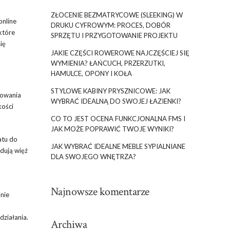
ZŁOCENIE BEZMATRYCOWE (SLEEKING) W
online
DRUKU CYFROWYM: PROCES, DOBÓR
które
SPRZĘTU I PRZYGOTOWANIE PROJEKTU
ię
JAKIE CZĘŚCI ROWEROWE NAJCZĘŚCIEJ SIĘ
WYMIENIA? ŁAŃCUCH, PRZERZUTKI,
HAMULCE, OPONY I KOŁA
STYLOWE KABINY PRYSZNICOWE: JAK
esowania
WYBRAĆ IDEALNĄ DO SWOJEJ ŁAZIENKI?
kości
CO TO JEST OCENA FUNKCJONALNA FMS I
JAK MOŻE POPRAWIĆ TWOJE WYNIKI?
atu do
JAK WYBRAĆ IDEALNE MEBLE SYPIALNIANE
udują więź
DLA SWOJEGO WNĘTRZA?
Najnowsze komentarze
nie
działania.
Archiwa