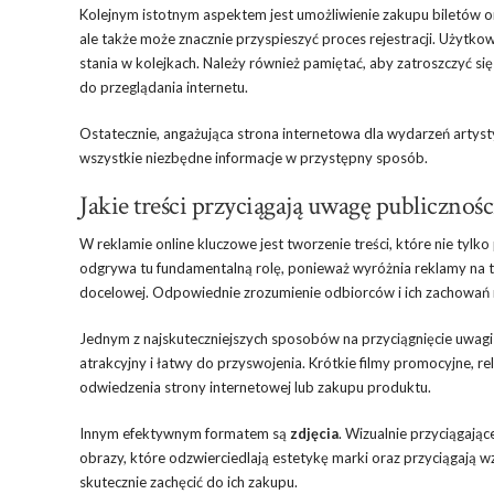
Kolejnym istotnym aspektem jest umożliwienie zakupu biletów on
ale także może znacznie przyspieszyć proces rejestracji. Użytk
stania w kolejkach. Należy również pamiętać, aby zatroszczyć si
do przeglądania internetu.
Ostatecznie, angażująca strona internetowa dla wydarzeń artysty
wszystkie niezbędne informacje w przystępny sposób.
Jakie treści przyciągają uwagę publicznoś
W reklamie online kluczowe jest tworzenie treści, które nie tylko
odgrywa tu fundamentalną rolę, ponieważ wyróżnia reklamy na tle
docelowej. Odpowiednie zrozumienie odbiorców i ich zachowań 
Jednym z najskuteczniejszych sposobów na przyciągnięcie uwagi
atrakcyjny i łatwy do przyswojenia. Krótkie filmy promocyjne, 
odwiedzenia strony internetowej lub zakupu produktu.
Innym efektywnym formatem są
zdjęcia
. Wizualnie przyciągają
obrazy, które odzwierciedlają estetykę marki oraz przyciągają w
skutecznie zachęcić do ich zakupu.