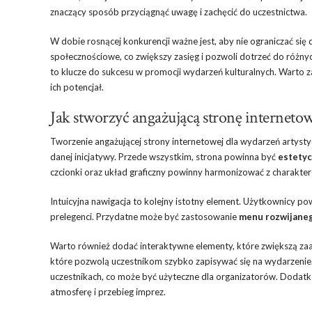
znaczący sposób przyciągnąć uwagę i zachęcić do uczestnictwa.
W dobie rosnącej konkurencji ważne jest, aby nie ograniczać się
społecznościowe, co zwiększy zasięg i pozwoli dotrzeć do różn
to klucze do sukcesu w promocji wydarzeń kulturalnych. Warto z
ich potencjał.
Jak stworzyć angażującą stronę interneto
Tworzenie angażującej strony internetowej dla wydarzeń artyst
danej inicjatywy. Przede wszystkim, strona powinna być
estetyc
czcionki oraz układ graficzny powinny harmonizować z charakt
Intuicyjna nawigacja to kolejny istotny element. Użytkownicy po
prelegenci. Przydatne może być zastosowanie
menu rozwijane
Warto również dodać interaktywne elementy, które zwiększą z
które pozwolą uczestnikom szybko zapisywać się na wydarzenie. Ta
uczestnikach, co może być użyteczne dla organizatorów. Dodat
atmosferę i przebieg imprez.