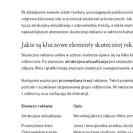
W dzisiejszym świecie sztuki i kultury, przyciągnięcie publicznoś
odgrywa kluczową rolę w promocji wydarzeń artystycznych. Jak j
łączą atrakcyjną wizualizację z odpowiednią treścią, a także wy
najważniejszym elementom skutecznej reklamy w sektorze kultur
Jakie są kluczowe elementy skutecznej rek
Skuteczna reklama online w sztuce i kulturze opiera się na kilku
odbiorców. Po pierwsze,
atrakcyjna wizualizacja
jest niezbędna
zdjęcia, filmy i grafiki mogą znacząco zwiększyć zaangażowanie,
Następnie ważna jest
przemyślana treść
reklamy. Tekst powinie
potrzeb i oczekiwań targetowanej grupy odbiorców. W sektorze s
z odbiorcą oraz zachęcają do interakcji.
Element reklamy
Opis
Atrakcyjna wizualizacja
Wysokiej jakości zdjęcia i filmy pr
Przemyślana treść
Jasny i emocjonalny przekaz dos
Odpowiednie kanały
Wykorzystanie platform, gdzie są 