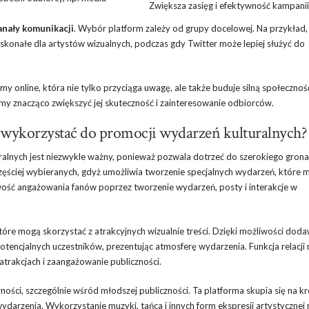
Zwiększa zasięg i efektywność kampanii
nały komunikacji
. Wybór platform zależy od grupy docelowej. Na przykład
konałe dla artystów wizualnych, podczas gdy Twitter może lepiej służyć do
 online, która nie tylko przyciąga uwagę, ale także buduje silną społeczno
emy znacząco zwiększyć jej skuteczność i zainteresowanie odbiorców.
j wykorzystać do promocji wydarzeń kulturalnych?
alnych jest niezwykle ważny, ponieważ pozwala dotrzeć do szerokiego grona
częściej wybieranych, gdyż umożliwia tworzenie specjalnych wydarzeń, które
wość angażowania fanów poprzez tworzenie wydarzeń, posty i interakcje w
które mogą skorzystać z atrakcyjnych wizualnie treści. Dzięki możliwości dod
otencjalnych uczestników, prezentując atmosferę wydarzenia. Funkcja relacji 
trakcjach i zaangażowanie publiczności.
rności, szczególnie wśród młodszej publiczności. Ta platforma skupia się na kr
wydarzenia. Wykorzystanie muzyki, tańca i innych form ekspresji artystyczne