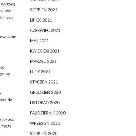
a wygodę,
SIERPIEŃ 2021
czności
bilnych
LIPIEC 2021
CZERWIEC 2021
ytkownikom
MAJ 2021
KWIECIEŃ 2021
MARZEC 2021
ość
LUTY 2021
 grupy
STYCZEŃ 2021
GRUDZIEŃ 2020
b
kład do
LISTOPAD 2020
PAŹDZIERNIK 2020
j jakości
WRZESIEŃ 2020
ia mogą
SIERPIEŃ 2020