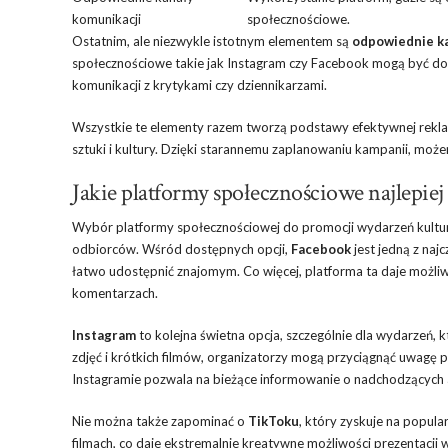
komunikacji
społecznościowe.
Ostatnim, ale niezwykle istotnym elementem są
odpowiednie ka
społecznościowe takie jak Instagram czy Facebook mogą być dos
komunikacji z krytykami czy dziennikarzami.
Wszystkie te elementy razem tworzą podstawy efektywnej reklamy
sztuki i kultury. Dzięki starannemu zaplanowaniu kampanii, moż
Jakie platformy społecznościowe najlepie
Wybór platformy społecznościowej do promocji wydarzeń kultur
odbiorców. Wśród dostępnych opcji,
Facebook
jest jedną z naj
łatwo udostępnić znajomym. Co więcej, platforma ta daje możli
komentarzach.
Instagram
to kolejna świetna opcja, szczególnie dla wydarzeń, 
zdjęć i krótkich filmów, organizatorzy mogą przyciągnąć uwagę p
Instagramie pozwala na bieżące informowanie o nadchodzących a
Nie można także zapominać o
TikToku
, który zyskuje na popula
filmach, co daje ekstremalnie kreatywne możliwości prezentacji 