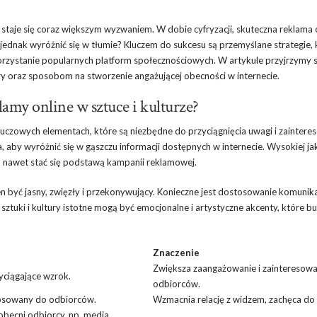
ci staje się coraz większym wyzwaniem. W dobie cyfryzacji, skuteczna reklama 
ednak wyróżnić się w tłumie? Kluczem do sukcesu są przemyślane strategie, 
korzystanie popularnych platform społecznościowych. W artykule przyjrzymy s
y oraz sposobom na stworzenie angażującej obecności w internecie.
lamy online w sztuce i kulturze?
 kluczowych elementach, które są niezbędne do przyciągnięcia uwagi i zainter
, aby wyróżnić się w gąszczu informacji dostępnych w internecie. Wysokiej ja
 a nawet stać się podstawą kampanii reklamowej.
n być jasny, zwięzły i przekonywujący. Konieczne jest dostosowanie komunik
ztuki i kultury istotne mogą być emocjonalne i artystyczne akcenty, które b
Znaczenie
Zwiększa zaangażowanie i zainteresowa
zyciągające wzrok.
odbiorców.
tosowany do odbiorców.
Wzmacnia relację z widzem, zachęca do 
obecni odbiorcy, np. media