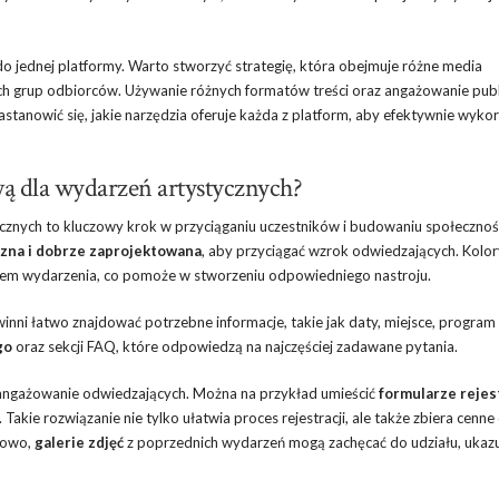
 do jednej platformy. Warto stworzyć strategię, która obejmuje różne media
ych grup odbiorców. Używanie różnych formatów treści oraz angażowanie publ
astanowić się, jakie narzędzia oferuje każda z platform, aby efektywnie wyk
wą dla wydarzeń artystycznych?
ycznych to kluczowy krok w przyciąganiu uczestników i budowaniu społeczno
zna i dobrze zaprojektowana
, aby przyciągać wzrok odwiedzających. Kolor
erem wydarzenia, co pomoże w stworzeniu odpowiedniego nastroju.
winni łatwo znajdować potrzebne informacje, takie jak daty, miejsce, program
go
oraz sekcji FAQ, które odpowiedzą na najczęściej zadawane pytania.
aangażowanie odwiedzających. Można na przykład umieścić
formularze rejes
kie rozwiązanie nie tylko ułatwia proces rejestracji, ale także zbiera cenne
kowo,
galerie zdjęć
z poprzednich wydarzeń mogą zachęcać do udziału, ukaz