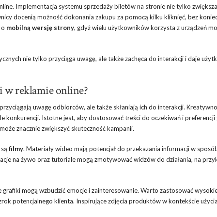
line. Implementacja systemu sprzedaży biletów na stronie nie tylko zwiększ
ownicy docenią możność dokonania zakupu za pomocą kilku kliknięć, bez konie
ę o
mobilną wersję strony
, gdyż wielu użytkowników korzysta z urządzeń mo
cznych nie tylko przyciąga uwagę, ale także zachęca do interakcji i daje uż
ci w reklamie online?
 przyciągają uwagę odbiorców, ale także skłaniają ich do interakcji. Kreatywn
 konkurencji. Istotne jest, aby dostosować treści do oczekiwań i preferencji
może znacznie zwiększyć skuteczność kampanii.
 są
filmy
. Materiały wideo mają potencjał do przekazania informacji w sposó
relacje na żywo oraz tutoriale mogą zmotywować widzów do działania, na przy
ce grafiki mogą wzbudzić emocje i zainteresowanie. Warto zastosować wysokie
zrok potencjalnego klienta. Inspirujące zdjęcia produktów w kontekście użyc