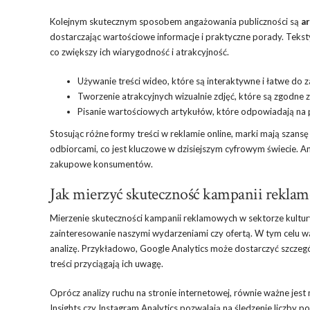
Kolejnym skutecznym sposobem angażowania publiczności są
ar
dostarczając wartościowe informacje i praktyczne porady. Teks
co zwiększy ich wiarygodność i atrakcyjność.
Używanie treści wideo, które są interaktywne i łatwe do 
Tworzenie atrakcyjnych wizualnie zdjęć, które są zgodne 
Pisanie wartościowych artykułów, które odpowiadają na p
Stosując różne formy treści w reklamie online, marki mają szansę 
odbiorcami, co jest kluczowe w dzisiejszym cyfrowym świecie. Ang
zakupowe konsumentów.
Jak mierzyć skuteczność kampanii reklam
Mierzenie skuteczności kampanii reklamowych w sektorze kultury 
zainteresowanie naszymi wydarzeniami czy ofertą. W tym celu w
analizę. Przykładowo, Google Analytics może dostarczyć szczegó
treści przyciągają ich uwagę.
Oprócz analizy ruchu na stronie internetowej, równie ważne jes
Insights czy Instagram Analytics pozwalają na śledzenie liczby 