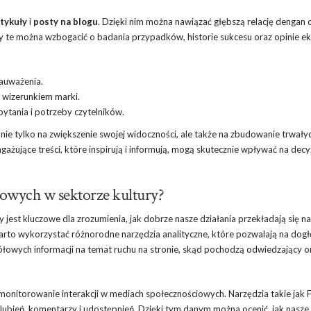
tykuły
i
posty na blogu
. Dzięki nim można nawiązać głębszą relację dengan 
ty te można wzbogacić o badania przypadków, historie sukcesu oraz opinie e
zauważenia.
z wizerunkiem marki.
ytania i potrzeby czytelników.
nie tylko na zwiększenie swojej widoczności, ale także na zbudowanie trwałych
ażujące treści, które inspirują i informują, mogą skutecznie wpływać na decy
owych w sektorze kultury?
jest kluczowe dla zrozumienia, jak dobrze nasze działania przekładają się na
arto wykorzystać różnorodne narzędzia analityczne, które pozwalają na dog
łowych informacji na temat ruchu na stronie, skąd pochodzą odwiedzający or
t monitorowanie interakcji w mediach społecznościowych. Narzędzia takie jak
polubień, komentarzy i udostępnień. Dzięki tym danym można ocenić, jak nasze 