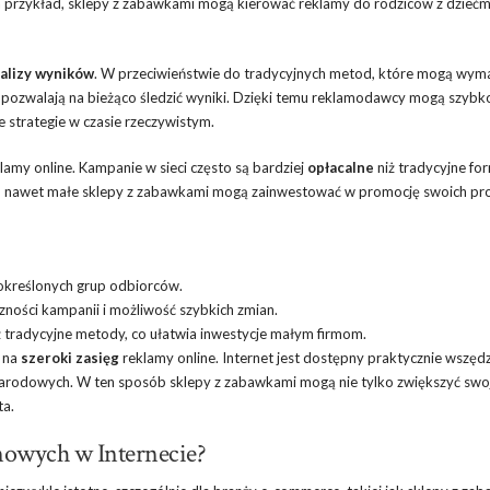
 Na przykład, sklepy z zabawkami mogą kierować reklamy do rodziców z dziećm
nalizy wyników
. W przeciwieństwie do tradycyjnych metod, które mogą wym
e pozwalają na bieżąco śledzić wyniki. Dzięki temu reklamodawcy mogą szybk
 strategie w czasie rzeczywistym.
lamy online. Kampanie w sieci często są bardziej
opłacalne
niż tradycyjne fo
 temu nawet małe sklepy z zabawkami mogą zainwestować w promocję swoich p
 określonych grup odbiorców.
ości kampanii i możliwość szybkich zmian.
iż tradycyjne metody, co ułatwia inwestycje małym firmom.
ę na
szeroki zasięg
reklamy online. Internet jest dostępny praktycznie wszędz
narodowych. W ten sposób sklepy z zabawkami mogą nie tylko zwiększyć swo
ta.
mowych w Internecie?