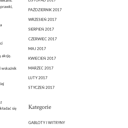
LISTOPAD 2017
bawkami.
oprawki,
PAŹDZIERNIK 2017
WRZESIEŃ 2017
ia
SIERPIEŃ 2017
CZERWIEC 2017
ci
MAJ 2017
 akcję.
KWIECIEŃ 2017
MARZEC 2017
i wskaźnik
LUTY 2017
iej
STYCZEŃ 2017
 z
Kategorie
kładać się
GABLOTY I WITRYNY