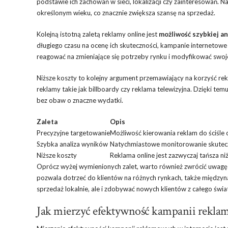
podstawie ich zachowań w sieci, lokalizacji czy zainteresowań.
określonym wieku, co znacznie zwiększa szansę na sprzedaż.
Kolejną istotną zaletą reklamy online jest
możliwość szybkiej a
długiego czasu na ocenę ich skuteczności, kampanie internetow
reagować na zmieniające się potrzeby rynku i modyfikować swoje
Niższe koszty to kolejny argument przemawiający na korzyść rek
reklamy takie jak billboardy czy reklama telewizyjna. Dzięki
bez obaw o znaczne wydatki.
Zaleta
Opis
Precyzyjne targetowanie
Możliwość kierowania reklam do ściśle
Szybka analiza wyników
Natychmiastowe monitorowanie skuteczn
Niższe koszty
Reklama online jest zazwyczaj tańsza n
Oprócz wyżej wymienionych zalet, warto również zwrócić uwag
pozwala dotrzeć do klientów na różnych rynkach, także między
sprzedaż lokalnie, ale i zdobywać nowych klientów z całego świa
Jak mierzyć efektywność kampanii rekla