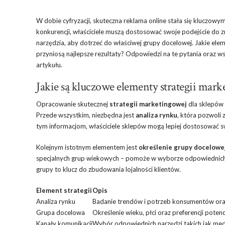
W dobie cyfryzacji, skuteczna reklama online stała się kluczow
konkurencji, właściciele muszą dostosować swoje podejście do zm
narzędzia, aby dotrzeć do właściwej grupy docelowej. Jakie eleme
przyniosą najlepsze rezultaty? Odpowiedzi na te pytania oraz w
artykułu.
Jakie są kluczowe elementy strategii mar
Opracowanie skutecznej
strategii marketingowej
dla sklepów 
Przede wszystkim, niezbędna jest
analiza rynku
, która pozwoli 
tym informacjom, właściciele sklepów mogą lepiej dostosować 
Kolejnym istotnym elementem jest
określenie grupy docelowe
specjalnych grup wiekowych – pomoże w wyborze odpowiednich st
grupy to klucz do zbudowania lojalności klientów.
Element strategii
Opis
Analiza rynku
Badanie trendów i potrzeb konsumentów oraz
Grupa docelowa
Określenie wieku, płci oraz preferencji potenc
Kanały komunikacji
Wybór odpowiednich narzędzi takich jak med