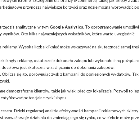
iezwykle istotne, szczególnie dla branży e-commerce, takiej jak sklepy z za
arketingowe przynoszą największe korzyści oraz gdzie można wprowadzić p
arzędzia analityczne, w tym
Google Analytics
. To oprogramowanie umożliw
 wyników. Oto kilka najważniejszych wskaźników, które warto uwzględnić:
a reklamy. Wysoka liczba kliknięć może wskazywać na skuteczność samej treś
óre kliknęły reklamę, ostatecznie dokonało zakupu lub wykonało inną pożądaną
a docelowa jest skuteczna w zachęcaniu do dokonania zakupów.
 Oblicza się go, porównując zysk z kampanii do poniesionych wydatków. Tak
zyski.
emograficzne klientów, takie jak wiek, płeć czy lokalizacja. Pozwoli to lep
ntyfikować potencjalne rynki zbytu.
esem. Dzięki regularnej analizie efektywności kampanii reklamowych sklepy
tosować swoje działania do zmieniającego się rynku, co w efekcie może prze