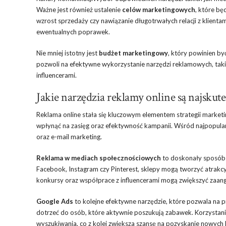
Ważne jest również ustalenie
celów marketingowych
, które b
wzrost sprzedaży czy nawiązanie długotrwałych relacji z klienta
ewentualnych poprawek.
Nie mniej istotny jest
budżet marketingowy
, który powinien 
pozwoli na efektywne wykorzystanie narzędzi reklamowych, tak
influencerami.
Jakie narzędzia reklamy online są najskut
Reklama online stała się kluczowym elementem strategii mark
wpłynąć na zasięg oraz efektywność kampanii. Wśród najpopular
oraz e-mail marketing.
Reklama w mediach społecznościowych
to doskonały sposób n
Facebook, Instagram czy Pinterest, sklepy mogą tworzyć atrakcy
konkursy oraz współprace z influencerami mogą zwiększyć zaan
Google Ads
to kolejne efektywne narzędzie, które pozwala na p
dotrzeć do osób, które aktywnie poszukują zabawek. Korzystan
wyszukiwania, co z kolei zwiększa szansę na pozyskanie nowych 