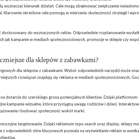
ędą wyznaczać kierunek działań. Cele mogą obejmować zwiększenie świadomoś
mi. Klarownie określone cele pomogą w mierzeniu skuteczności strategii i wp
być dostosowany do wyznaczonych celów. Odpowiednie rozplanowanie wyda
ich jak kampanie w mediach społecznościowych, promocje w sklepie czy wspó
eczniejsze dla sklepów z zabawkami?
etingowych dla sklepów z zabawkami. Wybór odpowiednich narzędzi może zna
niejszych rozwiązań znajdują się reklama w mediach społecznościowych, Go
a dotarcie do szerokiego grona potencjalnych klientów. Dzięki platformom 
jne kampanie wizualne, które przyciągną uwagę rodziców i dzieci. Interaktyw
gażowanie i budować społeczność wokół marki.
recyzyjne targetowanie. Dzięki reklamom typu search oraz display, sklepy m
ie z odpowiednich słów kluczowych pozwala na wyświetlanie reklam w wynik
klientów.