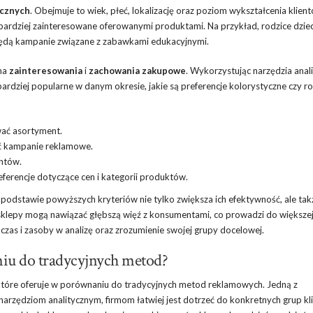
icznych
. Obejmuje to wiek, płeć, lokalizację oraz poziom wykształcenia klient
jbardziej zainteresowane oferowanymi produktami. Na przykład, rodzice dzie
ędą kampanie związane z zabawkami edukacyjnymi.
 na
zainteresowania
i
zachowania zakupowe
. Wykorzystując narzędzia anali
bardziej popularne w danym okresie, jakie są preferencje kolorystyczne czy r
ować asortyment.
wać kampanie reklamowe.
entów.
erencje dotyczące cen i kategorii produktów.
podstawie powyższych kryteriów nie tylko zwiększa ich efektywność, ale tak
klepy mogą nawiązać głębszą więź z konsumentami, co prowadzi do większej 
czas i zasoby w analizę oraz zrozumienie swojej grupy docelowej.
niu do tradycyjnych metod?
, które oferuje w porównaniu do tradycyjnych metod reklamowych. Jedną z
i narzędziom analitycznym, firmom łatwiej jest dotrzeć do konkretnych grup k