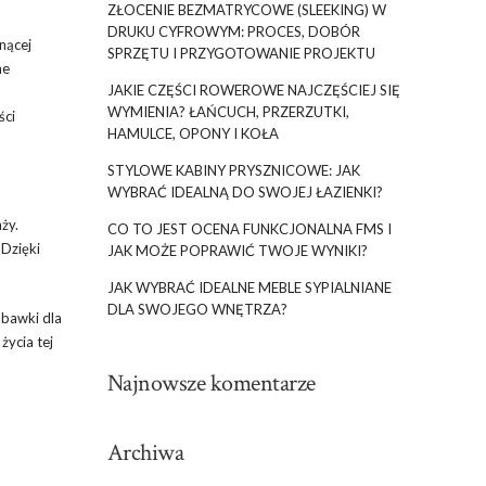
ZŁOCENIE BEZMATRYCOWE (SLEEKING) W
DRUKU CYFROWYM: PROCES, DOBÓR
nącej
SPRZĘTU I PRZYGOTOWANIE PROJEKTU
ne
JAKIE CZĘŚCI ROWEROWE NAJCZĘŚCIEJ SIĘ
WYMIENIA? ŁAŃCUCH, PRZERZUTKI,
ści
HAMULCE, OPONY I KOŁA
STYLOWE KABINY PRYSZNICOWE: JAK
WYBRAĆ IDEALNĄ DO SWOJEJ ŁAZIENKI?
ży.
CO TO JEST OCENA FUNKCJONALNA FMS I
 Dzięki
JAK MOŻE POPRAWIĆ TWOJE WYNIKI?
JAK WYBRAĆ IDEALNE MEBLE SYPIALNIANE
DLA SWOJEGO WNĘTRZA?
abawki dla
życia tej
Najnowsze komentarze
Archiwa