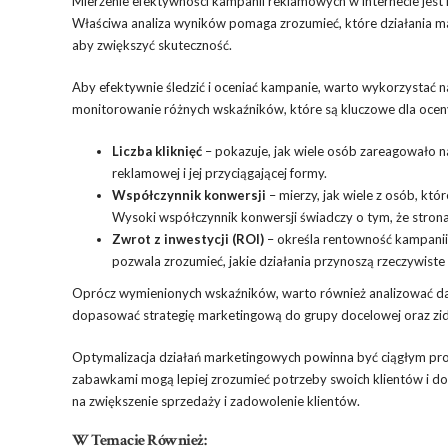
Mierzenie efektywności kampanii reklamowych w internecie jest n
Właściwa analiza wyników pomaga zrozumieć, które działania m
aby zwiększyć skuteczność.
Aby efektywnie śledzić i oceniać kampanie, warto wykorzystać n
monitorowanie różnych wskaźników, które są kluczowe dla oceny
Liczba kliknięć
– pokazuje, jak wiele osób zareagowało n
reklamowej i jej przyciągającej formy.
Współczynnik konwersji
– mierzy, jak wiele z osób, kt
Wysoki współczynnik konwersji świadczy o tym, że stron
Zwrot z inwestycji (ROI)
– określa rentowność kampanii.
pozwala zrozumieć, jakie działania przynoszą rzeczywiste 
Oprócz wymienionych wskaźników, warto również analizować dane d
dopasować strategię marketingową do grupy docelowej oraz zide
Optymalizacja działań marketingowych powinna być ciągłym proc
zabawkami mogą lepiej zrozumieć potrzeby swoich klientów i dos
na zwiększenie sprzedaży i zadowolenie klientów.
W Temacie Również: