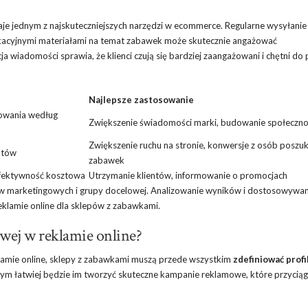
taje jednym z najskuteczniejszych narzędzi w ecommerce. Regularne wysyłanie
ukacyjnymi materiałami na temat zabawek może skutecznie angażować
 wiadomości sprawia, że klienci czują się bardziej zaangażowani i chętni do
Najlepsze zastosowanie
towania według
Zwiększenie świadomości marki, budowanie społeczno
Zwiększenie ruchu na stronie, konwersje z osób poszu
któw
zabawek
efektywność kosztowa
Utrzymanie klientów, informowanie o promocjach
ów marketingowych i grupy docelowej. Analizowanie wyników i dostosowywan
reklamie online dla sklepów z zabawkami.
wej w reklamie online?
lamie online, sklepy z zabawkami muszą przede wszystkim
zdefiniować prof
, tym łatwiej będzie im tworzyć skuteczne kampanie reklamowe, które przyci