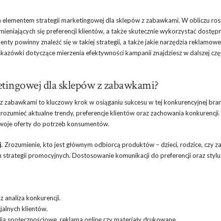
ym elementem strategii marketingowej dla sklepów z zabawkami. W obliczu ros
ieniających się preferencji klientów, a także skutecznie wykorzystać dostęp
nty powinny znaleźć się w takiej strategii, a także jakie narzędzia reklamowe
skazówki dotyczące mierzenia efektywności kampanii znajdziesz w dalszej czę
ketingowej dla sklepów z zabawkami?
z zabawkami to kluczowy krok w osiąganiu sukcesu w tej konkurencyjnej bran
zrozumieć aktualne trendy, preferencje klientów oraz zachowania konkurencji.
swoje oferty do potrzeb konsumentów.
j
. Zrozumienie, kto jest głównym odbiorcą produktów – dzieci, rodzice, czy z
rategii promocyjnych. Dostosowanie komunikacji do preferencji oraz stylu 
 analiza konkurencji.
jalnych klientów.
ia społecznościowe, reklama online czy materiały drukowane.