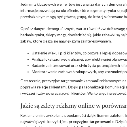
Jednym z kluczowych elementów jest analiza
danych demograf
informacje pozwalają na określenie, które segmenty rynku są na
przedszkolnym mogą być główną grupą, do której skierowane b
Oprócz danych demograficznych, warto również zwrócić uwagę
badania rynku, sklepy mogą dowiedzieć się, jakie zabawki są naj
zabaw, które cieszą się największym zainteresowaniem.
Ustalenie wieku i płci klientów, co pozwala lepiej dopas
Analiza lokalizacji geograficznej, aby efektywniej plano
Badanie zainteresowań oraz stylu życia potencjalnych kli
Monitorowanie zachowań zakupowych, aby zrozumieć pref
Ostatecznie, precyzyjne targetowanie kampanii reklamowych na 
poprawia relacje z klientami. Dzięki
personalizacji
komunikacji s
i wyższej liczby powracających klientów. Warto więc inwestować 
Jakie są zalety reklamy online w porówna
Reklama online zyskała na popularności dzięki licznym zaletom
najważniejszych korzyści jest
precyzyjne targetowanie
. Dzięk