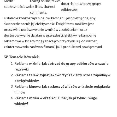
Media
reakcji online, takich
dotarcia do szerszej grupy
społecznościowe
jak likes, shares i
odbiorców.
comments.
Ustalenie
konkretnych celów kampanii
jest niezbędne, aby
skutecznie ocenić jej efektywność. Dzięki temu możliwe jest
precyzyjne porównywanie wyników z założeniami oraz
dostosowywanie działań w przyszłości. Efektywne kampanie
reklamowe w kinach mogą znacząco przyczynić się do wzrostu
zainteresowania zarówno filmami, jak i produktami powiązanymi.
W Temacie Również:
Reklama w kinie: jak dotrzeć do grupy odbiorców w czasie
rozrywki
Reklama telewizyjna: jak tworzyć reklamy, które zapadną w
pamięć widzów
Reklama kinowa: jak zaskoczyć widzów w trakcie oglądania
filmów
Reklama wideo w erze YouTube: jak przykuć uwagę
widzów?