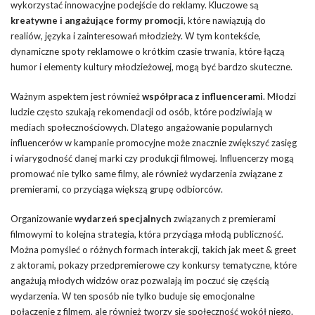
wykorzystać innowacyjne podejście do reklamy. Kluczowe są
kreatywne i angażujące formy promocji
, które nawiązują do
realiów, języka i zainteresowań młodzieży. W tym kontekście,
dynamiczne spoty reklamowe o krótkim czasie trwania, które łączą
humor i elementy kultury młodzieżowej, mogą być bardzo skuteczne.
Ważnym aspektem jest również
współpraca z influencerami
. Młodzi
ludzie często szukają rekomendacji od osób, które podziwiają w
mediach społecznościowych. Dlatego angażowanie popularnych
influencerów w kampanie promocyjne może znacznie zwiększyć zasięg
i wiarygodność danej marki czy produkcji filmowej. Influencerzy mogą
promować nie tylko same filmy, ale również wydarzenia związane z
premierami, co przyciąga większą grupę odbiorców.
Organizowanie
wydarzeń specjalnych
związanych z premierami
filmowymi to kolejna strategia, która przyciąga młodą publiczność.
Można pomyśleć o różnych formach interakcji, takich jak meet & greet
z aktorami, pokazy przedpremierowe czy konkursy tematyczne, które
angażują młodych widzów oraz pozwalają im poczuć się częścią
wydarzenia. W ten sposób nie tylko buduje się emocjonalne
połączenie z filmem, ale również tworzy się społeczność wokół niego.