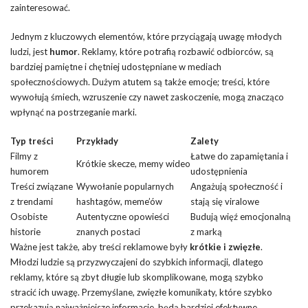
zainteresować.
Jednym z kluczowych elementów, które przyciągają uwagę młodych
ludzi, jest
humor
. Reklamy, które potrafią rozbawić odbiorców, są
bardziej pamiętne i chętniej udostępniane w mediach
społecznościowych. Dużym atutem są także emocje; treści, które
wywołują śmiech, wzruszenie czy nawet zaskoczenie, mogą znacząco
wpłynąć na postrzeganie marki.
Typ treści
Przykłady
Zalety
Filmy z
Łatwe do zapamiętania i
Krótkie skecze, memy wideo
humorem
udostępnienia
Treści związane
Wywołanie popularnych
Angażują społeczność i
z trendami
hashtagów, meme’ów
stają się viralowe
Osobiste
Autentyczne opowieści
Budują więź emocjonalną
historie
znanych postaci
z marką
Ważne jest także, aby treści reklamowe były
krótkie i zwięzłe
.
Młodzi ludzie są przyzwyczajeni do szybkich informacji, dlatego
reklamy, które są zbyt długie lub skomplikowane, mogą szybko
stracić ich uwagę. Przemyślane, zwięzłe komunikaty, które szybko
przekazują najważniejsze informacje, będą bardziej efektywne.