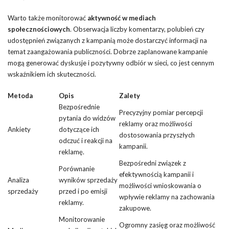
Warto także monitorować
aktywność w mediach
społecznościowych
. Obserwacja liczby komentarzy, polubień czy
udostępnień związanych z kampanią może dostarczyć informacji na
temat zaangażowania publiczności. Dobrze zaplanowane kampanie
mogą generować dyskusje i pozytywny odbiór w sieci, co jest cennym
wskaźnikiem ich skuteczności.
Metoda
Opis
Zalety
Bezpośrednie
Precyzyjny pomiar percepcji
pytania do widzów
reklamy oraz możliwości
Ankiety
dotyczące ich
dostosowania przyszłych
odczuć i reakcji na
kampanii.
reklamę.
Bezpośredni związek z
Porównanie
efektywnością kampanii i
Analiza
wyników sprzedaży
możliwości wnioskowania o
sprzedaży
przed i po emisji
wpływie reklamy na zachowania
reklamy.
zakupowe.
Monitorowanie
Ogromny zasięg oraz możliwość