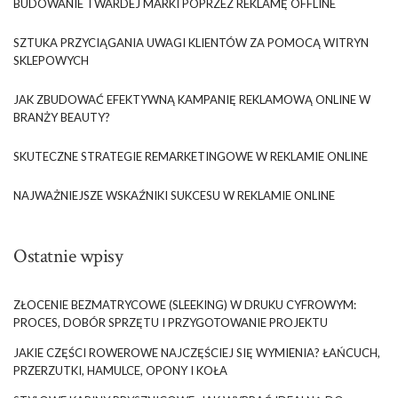
BUDOWANIE TWARDEJ MARKI POPRZEZ REKLAMĘ OFFLINE
SZTUKA PRZYCIĄGANIA UWAGI KLIENTÓW ZA POMOCĄ WITRYN
SKLEPOWYCH
JAK ZBUDOWAĆ EFEKTYWNĄ KAMPANIĘ REKLAMOWĄ ONLINE W
BRANŻY BEAUTY?
SKUTECZNE STRATEGIE REMARKETINGOWE W REKLAMIE ONLINE
NAJWAŻNIEJSZE WSKAŹNIKI SUKCESU W REKLAMIE ONLINE
Ostatnie wpisy
ZŁOCENIE BEZMATRYCOWE (SLEEKING) W DRUKU CYFROWYM:
PROCES, DOBÓR SPRZĘTU I PRZYGOTOWANIE PROJEKTU
JAKIE CZĘŚCI ROWEROWE NAJCZĘŚCIEJ SIĘ WYMIENIA? ŁAŃCUCH,
PRZERZUTKI, HAMULCE, OPONY I KOŁA