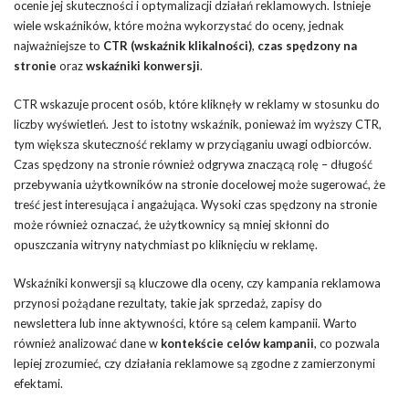
ocenie jej skuteczności i optymalizacji działań reklamowych. Istnieje
wiele wskaźników, które można wykorzystać do oceny, jednak
najważniejsze to
CTR (wskaźnik klikalności)
,
czas spędzony na
stronie
oraz
wskaźniki konwersji
.
CTR wskazuje procent osób, które kliknęły w reklamy w stosunku do
liczby wyświetleń. Jest to istotny wskaźnik, ponieważ im wyższy CTR,
tym większa skuteczność reklamy w przyciąganiu uwagi odbiorców.
Czas spędzony na stronie również odgrywa znaczącą rolę – długość
przebywania użytkowników na stronie docelowej może sugerować, że
treść jest interesująca i angażująca. Wysoki czas spędzony na stronie
może również oznaczać, że użytkownicy są mniej skłonni do
opuszczania witryny natychmiast po kliknięciu w reklamę.
Wskaźniki konwersji są kluczowe dla oceny, czy kampania reklamowa
przynosi pożądane rezultaty, takie jak sprzedaż, zapisy do
newslettera lub inne aktywności, które są celem kampanii. Warto
również analizować dane w
kontekście celów kampanii
, co pozwala
lepiej zrozumieć, czy działania reklamowe są zgodne z zamierzonymi
efektami.