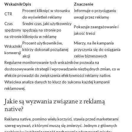
Wskaźnik
Opis
Znaczenie
Procent kliknięć w stosunku
Informuje o przyciąganiu
CTR
do wyświetleń reklamy
uwagi przez reklamę
Czas
Średni czas, jaki użytkownicy
Pokazuje zaangażowanie i
spędzony
spędzają na stronie po
jakość treści
na stronie
kliknięciu w reklamę
Procent użytkowników,
Mierzy, na ile kampania
Wskaźniki
którzy dokonali pożądanej
przyczynia się do osiągania
konwersji
akcji
celów biznesowych
Regularne monitorowanie tych wskaźników pozwala na
dostosowywanie strategii i wprowadzanie niezbędnych zmian, co w
efekcie prowadzi do zwiększenia efektywności reklamy native.
Właściwa analiza danych to klucz do sukcesu każdej kampanii
reklamowej.
Jakie są wyzwania związane z reklamą
native?
Reklama native, pomimo wielu korzyści, stawia przed marketerami
szereg wyzwań, z którymi muszą się zmierzyć. Jednym z głównych
problemów jest
konieczność zachowania równowagi
między