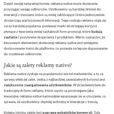
Dzięki swojej naturalnej formie, reklama native może skutecznie
przyciągać uwagę odbiorców. Użytkownicy są bardziej skłonni do
interakcji z treściami, które są mniej zakłócające i które jednocześnie
dostarczają wartościowych informacji. Tego rodzaju reklama staje się
coraz bardziej popularna, ponieważ marki dostrzegają korzyści
płynące z tworzenia mniej nachalnych form promocji, które
budują
zaufanie
i pozytywne skojarzenia z produktem. Warto zaznaczyć, że
kluczowym elementem skutecznej reklamy native jest umiejętne
dostosowanie treści do platformy, co pozwala na lepsze dopasowanie
do oczekiwań odbiorców.
Jakie są zalety reklamy native?
Reklama native zyskuje na popularności wśród marketerów, a to za
sprawą wielu jej zalet. Jedną z najbardziej zauważalnych korzyści jest
zwiększenie zaangażowania użytkowników
. W przeciwieństwie do
tradycyjnych form reklamy, które często są postrzegane jako
inwazyjne, reklama native harmonijnie wpasowuje się w otoczenie, co
sprawia, że użytkownicy chętniej wchodzą w interakcje z treścią.
Kolejną istotną zaletą jest
poprawa wskaźników konwersji
. Gdy