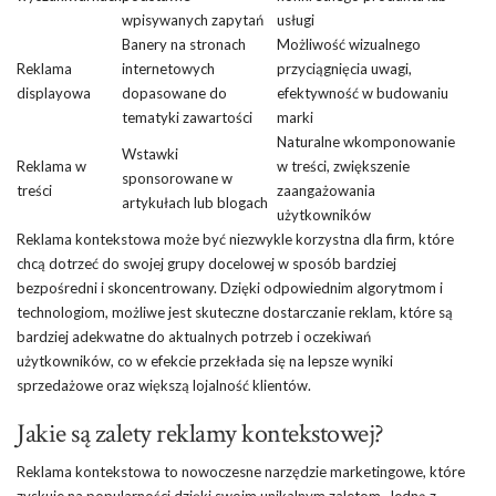
wpisywanych zapytań
usługi
Banery na stronach
Możliwość wizualnego
Reklama
internetowych
przyciągnięcia uwagi,
displayowa
dopasowane do
efektywność w budowaniu
tematyki zawartości
marki
Naturalne wkomponowanie
Wstawki
Reklama w
w treści, zwiększenie
sponsorowane w
treści
zaangażowania
artykułach lub blogach
użytkowników
Reklama kontekstowa może być niezwykle korzystna dla firm, które
chcą dotrzeć do swojej grupy docelowej w sposób bardziej
bezpośredni i skoncentrowany. Dzięki odpowiednim algorytmom i
technologiom, możliwe jest skuteczne dostarczanie reklam, które są
bardziej adekwatne do aktualnych potrzeb i oczekiwań
użytkowników, co w efekcie przekłada się na lepsze wyniki
sprzedażowe oraz większą lojalność klientów.
Jakie są zalety reklamy kontekstowej?
Reklama kontekstowa to nowoczesne narzędzie marketingowe, które
zyskuje na popularności dzięki swoim unikalnym zaletom. Jedną z