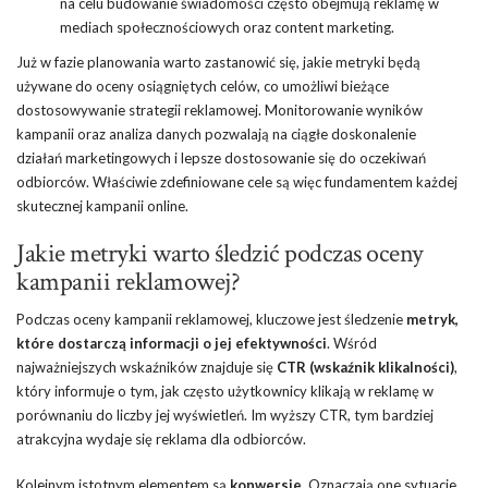
na celu budowanie świadomości często obejmują reklamę w
mediach społecznościowych oraz content marketing.
Już w fazie planowania warto zastanowić się, jakie metryki będą
używane do oceny osiągniętych celów, co umożliwi bieżące
dostosowywanie strategii reklamowej. Monitorowanie wyników
kampanii oraz analiza danych pozwalają na ciągłe doskonalenie
działań marketingowych i lepsze dostosowanie się do oczekiwań
odbiorców. Właściwie zdefiniowane cele są więc fundamentem każdej
skutecznej kampanii online.
Jakie metryki warto śledzić podczas oceny
kampanii reklamowej?
Podczas oceny kampanii reklamowej, kluczowe jest śledzenie
metryk,
które dostarczą informacji o jej efektywności
. Wśród
najważniejszych wskaźników znajduje się
CTR (wskaźnik klikalności)
,
który informuje o tym, jak często użytkownicy klikają w reklamę w
porównaniu do liczby jej wyświetleń. Im wyższy CTR, tym bardziej
atrakcyjna wydaje się reklama dla odbiorców.
Kolejnym istotnym elementem są
konwersje
. Oznaczają one sytuacje,