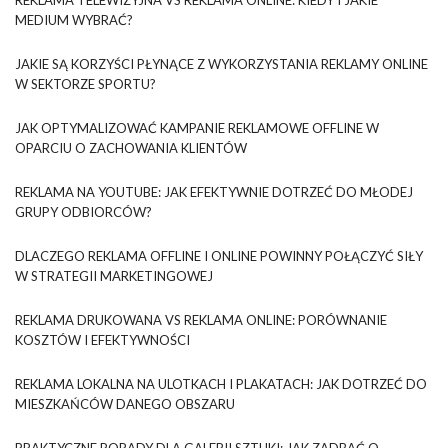
MEDIUM WYBRAĆ?
JAKIE SĄ KORZYŚCI PŁYNĄCE Z WYKORZYSTANIA REKLAMY ONLINE
W SEKTORZE SPORTU?
JAK OPTYMALIZOWAĆ KAMPANIE REKLAMOWE OFFLINE W
OPARCIU O ZACHOWANIA KLIENTÓW
REKLAMA NA YOUTUBE: JAK EFEKTYWNIE DOTRZEĆ DO MŁODEJ
GRUPY ODBIORCÓW?
DLACZEGO REKLAMA OFFLINE I ONLINE POWINNY POŁĄCZYĆ SIŁY
W STRATEGII MARKETINGOWEJ
REKLAMA DRUKOWANA VS REKLAMA ONLINE: PORÓWNANIE
KOSZTÓW I EFEKTYWNOŚCI
REKLAMA LOKALNA NA ULOTKACH I PLAKATACH: JAK DOTRZEĆ DO
MIESZKAŃCÓW DANEGO OBSZARU
PRAKTYCZNE PORADY DLA GALERII SZTUKI: JAK ZADBAĆ O