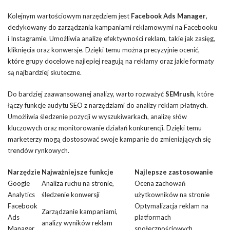
Kolejnym wartościowym narzędziem jest
Facebook Ads Manager
,
dedykowany do zarządzania kampaniami reklamowymi na Facebooku
i Instagramie. Umożliwia analizę efektywności reklam, takie jak zasięg,
kliknięcia oraz konwersje. Dzięki temu można precyzyjnie ocenić,
które grupy docelowe najlepiej reagują na reklamy oraz jakie formaty
są najbardziej skuteczne.
Do bardziej zaawansowanej analizy, warto rozważyć
SEMrush
, które
łączy funkcje audytu SEO z narzędziami do analizy reklam płatnych.
Umożliwia śledzenie pozycji w wyszukiwarkach, analizę słów
kluczowych oraz monitorowanie działań konkurencji. Dzięki temu
marketerzy mogą dostosować swoje kampanie do zmieniających się
trendów rynkowych.
Narzędzie
Najważniejsze funkcje
Najlepsze zastosowanie
Google
Analiza ruchu na stronie,
Ocena zachowań
Analytics
śledzenie konwersji
użytkowników na stronie
Facebook
Optymalizacja reklam na
Zarządzanie kampaniami,
Ads
platformach
analizy wyników reklam
Manager
społecznościowych