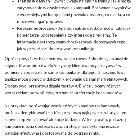
Trendy w danych
– Zwróć uwagę na ogólne trendy, jakie mogą
zarysować się w czasie trwania kampanii. Porównanie wyników
z wcześniejszymi kampaniami pozwala dostrzec, co działa, a co
może wymagać poprawy.
Reakcje odbiorców
– Analizuj reakcje użytkowników, takie jak
komentarze, udostępnienia czy interakcje z reklamą. Te
informacje dostarczą cennych wskazówek dotyczących tego,
jak w przyszłości dostosować komunikację.
Oprócz powyższych elementów, warto również skupić się na analizie
segmentów odbiorców. Różne grupy klientów mogą reagować w
odmienny sposób na te same komunikaty, dlatego ich szczegółowa
analiza może pomóc w dalszym kierowaniu działań marketingowych.
Dodatkowo, przeprowadzanie testów A/B w celu oceny różnych
wersji reklam pozwoli lepiej zrozumieć preferencje konsumentów.
Na przykład, porównując wyniki różnych kanałów reklamowych,
można zidentyfikować te, które przynoszą najlepsze rezultaty, a tym
samym zoptymalizować alokację budżetu. W ten sposób, po każdej
kampanii można dostosowywać strategię, aby była ona jeszcze
bardziej efektywna i dostosowana do potrzeb rynku.