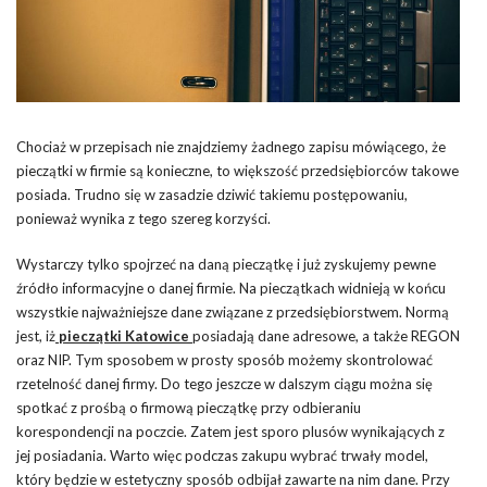
Chociaż w przepisach nie znajdziemy żadnego zapisu mówiącego, że
pieczątki w firmie są konieczne, to większość przedsiębiorców takowe
posiada. Trudno się w zasadzie dziwić takiemu postępowaniu,
ponieważ wynika z tego szereg korzyści.
Wystarczy tylko spojrzeć na daną pieczątkę i już zyskujemy pewne
źródło informacyjne o danej firmie. Na pieczątkach widnieją w końcu
wszystkie najważniejsze dane związane z przedsiębiorstwem. Normą
jest, iż
pieczątki Katowice
posiadają dane adresowe, a także REGON
oraz NIP. Tym sposobem w prosty sposób możemy skontrolować
rzetelność danej firmy. Do tego jeszcze w dalszym ciągu można się
spotkać z prośbą o firmową pieczątkę przy odbieraniu
korespondencji na poczcie. Zatem jest sporo plusów wynikających z
jej posiadania. Warto więc podczas zakupu wybrać trwały model,
który będzie w estetyczny sposób odbijał zawarte na nim dane. Przy