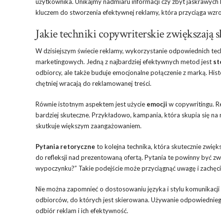
użytkownika. Unikajmy nadmiaru informacji czy zbyt jaskrawych 
kluczem do stworzenia efektywnej reklamy, która przyciąga wzrok
Jakie techniki copywriterskie zwiększają 
W dzisiejszym świecie reklamy, wykorzystanie odpowiednich te
marketingowych. Jedną z najbardziej efektywnych metod jest
st
odbiorcy, ale także buduje emocjonalne połączenie z marką. Hist
chętniej wracają do reklamowanej treści.
Równie istotnym aspektem jest użycie
emocji
w copywritingu. Re
bardziej skuteczne. Przykładowo, kampania, która skupia się na
skutkuje większym zaangażowaniem.
Pytania retoryczne
to kolejna technika, która skutecznie zwięk
do refleksji nad prezentowaną ofertą. Pytania te powinny być zw
wypoczynku?” Takie podejście może przyciągnąć uwagę i zachęci
Nie można zapomnieć o dostosowaniu języka i stylu komunikacj
odbiorców, do których jest skierowana. Używanie odpowiedniego
odbiór reklam i ich efektywność.