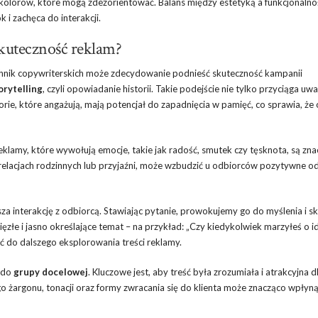
kolorów, które mogą zdezorientować. Balans między estetyką a funkcjonalnoś
 i zachęca do interakcji.
skuteczność reklam?
chnik copywriterskich może zdecydowanie podnieść skuteczność kampanii
orytelling
, czyli opowiadanie historii. Takie podejście nie tylko przyciąga uw
orie, które angażują, mają potencjał do zapadnięcia w pamięć, co sprawia, że
klamy, które wywołują emocje, takie jak radość, smutek czy tęsknota, są zna
 relacjach rodzinnych lub przyjaźni, może wzbudzić u odbiorców pozytywne od
sza interakcję z odbiorcą. Stawiając pytanie, prowokujemy go do myślenia i s
ięzłe i jasno określające temat – na przykład: „Czy kiedykolwiek marzyłeś o 
ć do dalszego eksplorowania treści reklamy.
i do
grupy docelowej
. Kluczowe jest, aby treść była zrozumiała i atrakcyjna d
 żargonu, tonacji oraz formy zwracania się do klienta może znacząco wpłyną