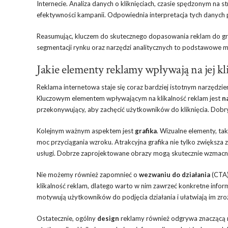
Internecie. Analiza danych o kliknięciach, czasie spędzonym na
efektywności kampanii. Odpowiednia interpretacja tych danych p
Reasumując, kluczem do skutecznego dopasowania reklam do grup
segmentacji rynku oraz narzędzi analitycznych to podstawowe m
Jakie elementy reklamy wpływają na jej kl
Reklama internetowa staje się coraz bardziej istotnym narzędzie
Kluczowym elementem wpływającym na klikalność reklam jest
n
przekonywujący, aby zachęcić użytkowników do kliknięcia. Dobry 
Kolejnym ważnym aspektem jest
grafika
. Wizualne elementy, tak
moc przyciągania wzroku. Atrakcyjna grafika nie tylko zwiększa
usługi. Dobrze zaprojektowane obrazy mogą skutecznie wzmacni
Nie możemy również zapomnieć o
wezwaniu do działania
(CTA)
klikalność reklam, dlatego warto w nim zawrzeć konkretne informa
motywują użytkowników do podjęcia działania i ułatwiają im zroz
Ostatecznie, ogólny
design
reklamy również odgrywa znaczącą rol