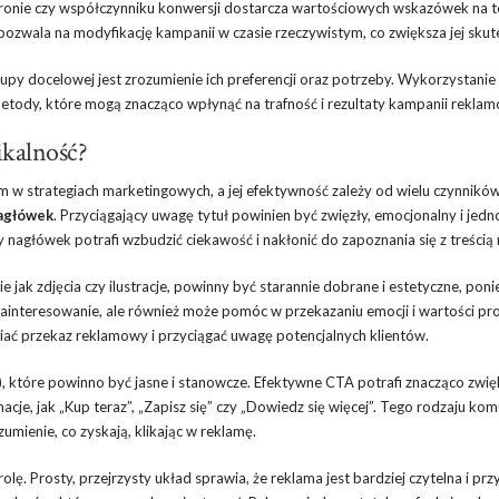
 stronie czy współczynniku konwersji dostarcza wartościowych wskazówek na 
ozwala na modyfikację kampanii w czasie rzeczywistym, co zwiększa jej skut
y docelowej jest zrozumienie ich preferencji oraz potrzeby. Wykorzystanie
etody, które mogą znacząco wpłynąć na trafność i rezultaty kampanii rekla
ikalność?
m w strategiach marketingowych, a jej efektywność zależy od wielu czynników
agłówek
. Przyciągający uwagę tytuł powinien być zwięzły, emocjonalny i jedn
nagłówek potrafi wzbudzić ciekawość i nakłonić do zapoznania się z treścią 
ie jak zdjęcia czy ilustracje, powinny być starannie dobrane i estetyczne, pon
 zainteresowanie, ale również może pomóc w przekazaniu emocji i wartości pr
ać przekaz reklamowy i przyciągać uwagę potencjalnych klientów.
, które powinno być jasne i stanowcze. Efektywne CTA potrafi znacząco zwię
cje, jak „Kup teraz”, „Zapisz się” czy „Dowiedz się więcej”. Tego rodzaju ko
umienie, co zyskają, klikając w reklamę.
ę. Prosty, przejrzysty układ sprawia, że reklama jest bardziej czytelna i prz