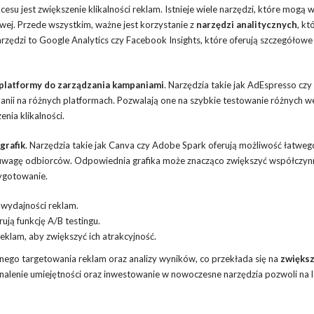
su jest zwiększenie klikalności reklam. Istnieje wiele narzędzi, które mogą 
wej. Przede wszystkim, ważne jest korzystanie z
narzędzi analitycznych
, kt
arzędzi to Google Analytics czy Facebook Insights, które oferują szczegółowe
platformy do zarządzania kampaniami
. Narzędzia takie jak AdEspresso czy
ii na różnych platformach. Pozwalają one na szybkie testowanie różnych we
enia klikalności.
grafik
. Narzędzia takie jak Canva czy Adobe Spark oferują możliwość łatweg
ją uwagę odbiorców. Odpowiednia grafika może znacząco zwiększyć współczyn
zygotowanie.
 wydajności reklam.
ją funkcję A/B testingu.
lam, aby zwiększyć ich atrakcyjność.
nego targetowania reklam oraz analizy wyników, co przekłada się na
zwięks
onalenie umiejętności oraz inwestowanie w nowoczesne narzędzia pozwoli na 