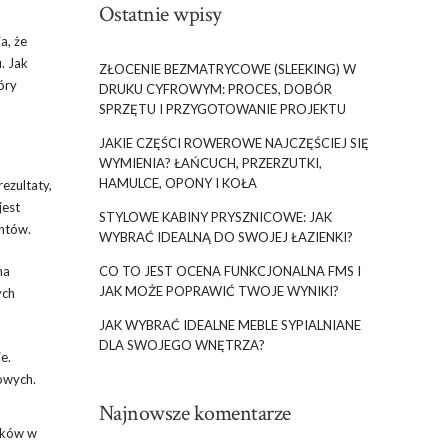
Ostatnie wpisy
a, że
. Jak
ZŁOCENIE BEZMATRYCOWE (SLEEKING) W
óry
DRUKU CYFROWYM: PROCES, DOBÓR
SPRZĘTU I PRZYGOTOWANIE PROJEKTU
JAKIE CZĘŚCI ROWEROWE NAJCZĘŚCIEJ SIĘ
WYMIENIA? ŁAŃCUCH, PRZERZUTKI,
HAMULCE, OPONY I KOŁA
ezultaty,
jest
STYLOWE KABINY PRYSZNICOWE: JAK
entów.
WYBRAĆ IDEALNĄ DO SWOJEJ ŁAZIENKI?
CO TO JEST OCENA FUNKCJONALNA FMS I
na
JAK MOŻE POPRAWIĆ TWOJE WYNIKI?
ych
JAK WYBRAĆ IDEALNE MEBLE SYPIALNIANE
DLA SWOJEGO WNĘTRZA?
e.
owych.
Najnowsze komentarze
ników w