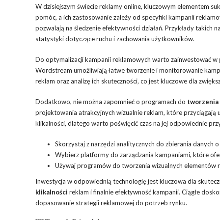
W dzisiejszym świecie reklamy online, kluczowym elementem sukce
pomóc, a ich zastosowanie zależy od specyfiki kampanii reklamo
pozwalają na śledzenie efektywności działań. Przykłady takich n
statystyki dotyczące ruchu i zachowania użytkowników.
Do optymalizacji kampanii reklamowych warto zainwestować w
Wordstream umożliwiają łatwe tworzenie i monitorowanie kampan
reklam oraz analizę ich skuteczności, co jest kluczowe dla zwiększ
Dodatkowo, nie można zapomnieć o programach do
tworzenia 
projektowania atrakcyjnych wizualnie reklam, które przyciąga
klikalności, dlatego warto poświęcić czas na jej odpowiednie pr
Skorzystaj z narzędzi analitycznych do zbierania danych o
Wybierz platformy do zarządzania kampaniami, które oferu
Używaj programów do tworzenia wizualnych elementów rek
Inwestycja w odpowiednią technologię jest kluczowa dla skutecz
klikalności
reklam i finalnie efektywność kampanii. Ciągłe dosk
dopasowanie strategii reklamowej do potrzeb rynku.