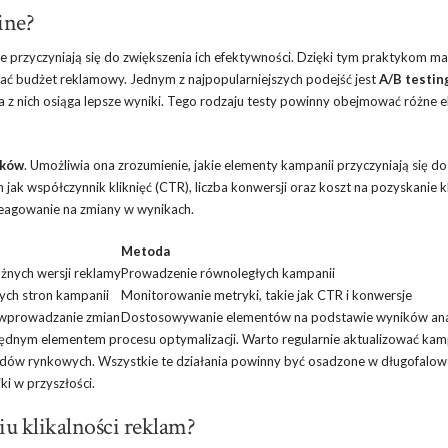
ine?
re przyczyniają się do zwiększenia ich efektywności. Dzięki tym praktykom m
ać budżet reklamowy. Jednym z najpopularniejszych podejść jest
A/B testin
a z nich osiąga lepsze wyniki. Tego rodzaju testy powinny obejmować różne e
ików
. Umożliwia ona zrozumienie, jakie elementy kampanii przyczyniają się do
ak współczynnik kliknięć (CTR), liczba konwersji oraz koszt na pozyskanie kl
eagowanie na zmiany w wynikach.
Metoda
żnych wersji reklamy
Prowadzenie równoległych kampanii
bych stron kampanii
Monitorowanie metryki, takie jak CTR i konwersje
wprowadzanie zmian
Dostosowywanie elementów na podstawie wyników ana
dnym elementem procesu optymalizacji. Warto regularnie aktualizować kam
endów rynkowych. Wszystkie te działania powinny być osadzone w długofalow
ki w przyszłości.
u klikalności reklam?