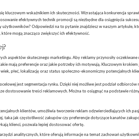
e się kluczowym wskaźnikiem ich skuteczności. Wzrastająca konkurencja sprawi
sowanie efektywnych technik promocji są niezbędne dla osiągnięcia sukcesu
y użytkowników? Odpowiedzi na to pytanie znajdziesz w naszym artykule, kt
, które mogą znacząco zwiększyć ich efektywność.
ej?
zych aspektów skutecznego marketingu. Aby reklamy przynosiły oczekiwane r
jakie mają preferencje oraz jakie potrzeby ich motywują. Kluczowym krokiem 
wiek, płeć, lokalizację oraz status społeczno-ekonomiczny potencjalnych kli
elowej jest segmentacja rynku. Dzięki niej możliwe jest podział odbiorców 
ejsze dostosowanie treści reklamowych. Można to osiągnąć na podstawie różn
otencjalnych klientów, umożliwia tworzenie reklam odzwierciedlających ich pasj
, taka jak częstotliwość zakupów czy preferencje dotyczące kanałów zakup
kają klienci, pozwala lepiej dostosować ofertę.
arzędzi analitycznych, które oferują informacje na temat zachowań użytkow