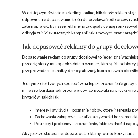
W dzisiejszym świecie marketingu online, klikalność reklam staj
odpowiednie dopasowanie treści do oczekiwań odbiorców i zasto
zatem sprawić, by nasze reklamy przyciągały uwagę i angażował
odkryje tajniki skutecznych kampanii reklamowych oraz narzędzi
Jak dopasować reklamy do grupy docelow
Dopasowanie reklam do grupy docelowej to jeden z najważniejs
przedsiębiorcy muszą dokładnie zrozumieć, kim są ich odbiorcy, 
przeprowadzenie analizy demograficznej, która pozwala określić 
Jednym z efektywnych sposobów na lepsze zrozumienie grupy doc
mniejsze, bardziej jednorodne grupy, co pozwala na precyzyjni
kryteriów, takich jak:
Interesy i styl życia – poznanie hobby, które interesują p
Zachowania zakupowe – analiza aktywności konsumenckiej
Potrzeby i problemy – zrozumienie, jakie trudności napoty
Aby jeszcze skuteczniej dopasować reklamy, warto korzystać z n