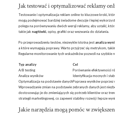
Jak testować i optymalizować reklamy onl
Testowanie i optymalizacja reklam online to kluczowe kroki, któ
mogą podejmować bardziej świadome decyzje i lepiej wykorzyst
polega na porównywaniu dwóch wersji reklamy, aby ustalić, któr
takie jak
nagłówki
, opisy, grafiki oraz wezwania do działania.
Po przeprowadzeniu testów, niezwykle istotna jest
analiza wyn
a które wymagają poprawy. Warto przyjrzeć się metrykom, takim j
Regularne monitorowanie tych wskaźników pozwoli na szybkie r
Typ analizy
Cel
A/B testing
Porównanie efektywności ró
Analiza wyników
Identyfikacja mocnych i sła
Optymalizacja na podstawie danych
Poprawa wyników poprzez 
Wprowadzanie zmian na podstawie zebranych danych jest niezbę
dostosowując je do zmieniających się potrzeb klientów oraz tr
strategii marketingowej, co zapewni stabilny rozwój i lepsze wyni
Jakie narzędzia mogą pomóc w zwiększeni