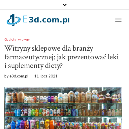
Toggl
Naviga
Gabloty i witryny
Witryny sklepowe dla branży
farmaceutycznej: jak prezentować leki
i suplementy diety?
by
e3d.com.pl
-
11 lipca 2021