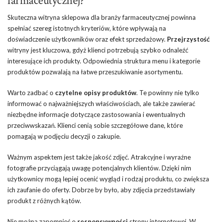
farmaceutycznej?
Skuteczna witryna sklepowa dla branży farmaceutycznej powinna
spełniać szereg istotnych kryteriów, które wpływają na
doświadczenie użytkowników oraz efekt sprzedażowy.
Przejrzystość
witryny jest kluczowa, gdyż klienci potrzebują szybko odnaleźć
interesujące ich produkty. Odpowiednia struktura menu i kategorie
produktów pozwalają na łatwe przeszukiwanie asortymentu.
Warto zadbać o
czytelne opisy produktów
. Te powinny nie tylko
informować o najważniejszych właściwościach, ale także zawierać
niezbędne informacje dotyczące zastosowania i ewentualnych
przeciwwskazań. Klienci cenią sobie szczegółowe dane, które
pomagają w podjęciu decyzji o zakupie.
Ważnym aspektem jest także jakość zdjęć. Atrakcyjne i wyraźne
fotografie przyciągają uwagę potencjalnych klientów. Dzięki nim
użytkownicy mogą lepiej ocenić wygląd i rodzaj produktu, co zwiększa
ich zaufanie do oferty. Dobrze by było, aby zdjęcia przedstawiały
produkt z różnych kątów.
Nie można zapomnieć o
responsywności
strony internetowej. W