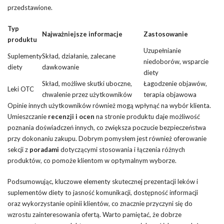
przedstawione.
Typ
Najważniejsze informacje
Zastosowanie
produktu
Uzupełnianie
Suplementy
Skład, działanie, zalecane
niedoborów, wsparcie
diety
dawkowanie
diety
Skład, możliwe skutki uboczne,
Łagodzenie objawów,
Leki OTC
chwalenie przez użytkowników
terapia objawowa
Opinie innych użytkowników również mogą wpłynąć na wybór klienta.
Umieszczanie
recenzji i ocen
na stronie produktu daje możliwość
poznania doświadczeń innych, co zwiększa poczucie bezpieczeństwa
przy dokonaniu zakupu. Dobrym pomysłem jest również oferowanie
sekcji z
poradami
dotyczącymi stosowania i łączenia różnych
produktów, co pomoże klientom w optymalnym wyborze.
Podsumowując, kluczowe elementy skutecznej prezentacji leków i
suplementów diety to jasność komunikacji, dostępność informacji
oraz wykorzystanie opinii klientów, co znacznie przyczyni się do
wzrostu zainteresowania ofertą. Warto pamiętać, że dobrze