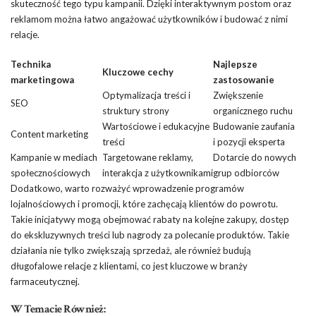
skuteczność tego typu kampanii. Dzięki interaktywnym postom oraz
reklamom można łatwo angażować użytkowników i budować z nimi
relacje.
Technika
Najlepsze
Kluczowe cechy
marketingowa
zastosowanie
Optymalizacja treści i
Zwiększenie
SEO
struktury strony
organicznego ruchu
Wartościowe i edukacyjne
Budowanie zaufania
Content marketing
treści
i pozycji eksperta
Kampanie w mediach
Targetowane reklamy,
Dotarcie do nowych
społecznościowych
interakcja z użytkownikami
grup odbiorców
Dodatkowo, warto rozważyć wprowadzenie programów
lojalnościowych i promocji, które zachęcają klientów do powrotu.
Takie inicjatywy mogą obejmować rabaty na kolejne zakupy, dostęp
do ekskluzywnych treści lub nagrody za polecanie produktów. Takie
działania nie tylko zwiększają sprzedaż, ale również budują
długofalowe relacje z klientami, co jest kluczowe w branży
farmaceutycznej.
W Temacie Również: