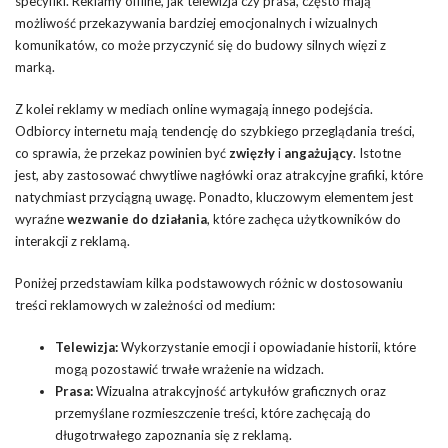
specyfiki. Reklamy offline, jak telewizja czy prasa, często mają
możliwość przekazywania bardziej emocjonalnych i wizualnych
komunikatów, co może przyczynić się do budowy silnych więzi z
marką.
Z kolei reklamy w mediach online wymagają innego podejścia.
Odbiorcy internetu mają tendencję do szybkiego przeglądania treści,
co sprawia, że przekaz powinien być
zwięzły
i
angażujący
. Istotne
jest, aby zastosować chwytliwe nagłówki oraz atrakcyjne grafiki, które
natychmiast przyciągną uwagę. Ponadto, kluczowym elementem jest
wyraźne
wezwanie do działania
, które zachęca użytkowników do
interakcji z reklamą.
Poniżej przedstawiam kilka podstawowych różnic w dostosowaniu
treści reklamowych w zależności od medium:
Telewizja:
Wykorzystanie emocji i opowiadanie historii, które
mogą pozostawić trwałe wrażenie na widzach.
Prasa:
Wizualna atrakcyjność artykułów graficznych oraz
przemyślane rozmieszczenie treści, które zachęcają do
długotrwałego zapoznania się z reklamą.