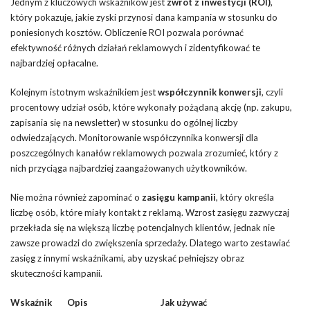
Jednym z kluczowych wskaźników jest
zwrot z inwestycji (ROI)
,
który pokazuje, jakie zyski przynosi dana kampania w stosunku do
poniesionych kosztów. Obliczenie ROI pozwala porównać
efektywność różnych działań reklamowych i zidentyfikować te
najbardziej opłacalne.
Kolejnym istotnym wskaźnikiem jest
współczynnik konwersji
, czyli
procentowy udział osób, które wykonały pożądaną akcję (np. zakupu,
zapisania się na newsletter) w stosunku do ogólnej liczby
odwiedzających. Monitorowanie współczynnika konwersji dla
poszczególnych kanałów reklamowych pozwala zrozumieć, który z
nich przyciąga najbardziej zaangażowanych użytkowników.
Nie można również zapominać o
zasięgu kampanii
, który określa
liczbę osób, które miały kontakt z reklamą. Wzrost zasięgu zazwyczaj
przekłada się na większą liczbę potencjalnych klientów, jednak nie
zawsze prowadzi do zwiększenia sprzedaży. Dlatego warto zestawiać
zasięg z innymi wskaźnikami, aby uzyskać pełniejszy obraz
skuteczności kampanii.
Wskaźnik
Opis
Jak używać