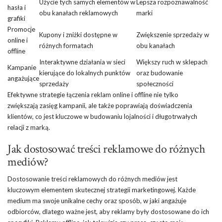
Użycie tych samych elementów w
Lepsza rozpoznawalność
hasła i
obu kanałach reklamowych
marki
grafiki
Promocje
Kupony i zniżki dostępne w
Zwiększenie sprzedaży w
online i
różnych formatach
obu kanałach
offline
Interaktywne działania w sieci
Większy ruch w sklepach
Kampanie
kierujące do lokalnych punktów
oraz budowanie
angażujące
sprzedaży
społeczności
Efektywne strategie łączenia reklam online i offline nie tylko
zwiększają zasięg kampanii, ale także poprawiają doświadczenia
klientów, co jest kluczowe w budowaniu lojalności i długotrwałych
relacji z marką.
Jak dostosować treści reklamowe do różnych
mediów?
Dostosowanie treści reklamowych do różnych mediów jest
kluczowym elementem skutecznej strategii marketingowej. Każde
medium ma swoje unikalne cechy oraz sposób, w jaki angażuje
odbiorców, dlatego ważne jest, aby reklamy były dostosowane do ich