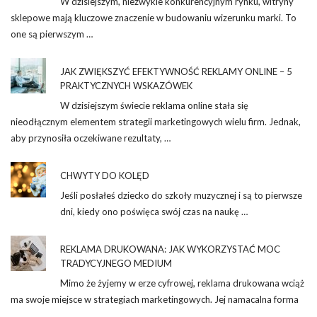
W dzisiejszym, niezwykle konkurencyjnym rynku, witryny
sklepowe mają kluczowe znaczenie w budowaniu wizerunku marki. To
one są pierwszym …
JAK ZWIĘKSZYĆ EFEKTYWNOŚĆ REKLAMY ONLINE – 5
PRAKTYCZNYCH WSKAZÓWEK
W dzisiejszym świecie reklama online stała się
nieodłącznym elementem strategii marketingowych wielu firm. Jednak,
aby przynosiła oczekiwane rezultaty, …
CHWYTY DO KOLĘD
Jeśli posłałeś dziecko do szkoły muzycznej i są to pierwsze
dni, kiedy ono poświęca swój czas na naukę …
REKLAMA DRUKOWANA: JAK WYKORZYSTAĆ MOC
TRADYCYJNEGO MEDIUM
Mimo że żyjemy w erze cyfrowej, reklama drukowana wciąż
ma swoje miejsce w strategiach marketingowych. Jej namacalna forma
…