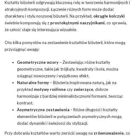
Kształty biżuterii odgrywają kluczową rolę w tworzeniu harmonijnych i
atrakcyjnych kompozycji. Łączenie różnych form może dodać
charakteru i stylu noszonej biżuterii. Na przykład,
okrągłe kolczyki
świetnie komponują się z
prostokątnymi naszyjnikami
, co sprawia,
że całość staje się interesująca wizualnie.
Oto kilka pomysłów na zestawienie kształtów biżuterii, które mogą
przyciągnąć uwagę:
Geometryczne wzory
– Zestawiając różne kształty
geometryczne, takie jak trójkąty, kwadraty i koła, można
osiągnąć nowoczesny i wyjątkowy efekt.
Naturalne formy
– Biżuteria inspirowana naturą, jak na
przykład
motywy roślinne
czy
zwierzęce
, dobrze
harmonizuje z bardziej minimalistycznymi formami, tworząc
kontrast.
Asymetryczne zestawienia
– Różne długości i kształty
elementów biżuterii w połączeniach asymetrycznych mogą
dodać dynamiki i świeżości do stylizacji.
Przy dobraniu kształtów warto zwrócić uwagę na
zrównoważenie
, co