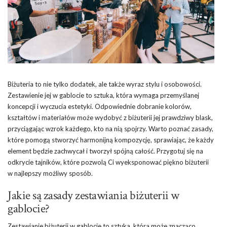
Biżuteria to nie tylko dodatek, ale także wyraz stylu i osobowości.
Zestawienie jej w gablocie to sztuka, która wymaga przemyślanej
koncepcji i wyczucia estetyki. Odpowiednie dobranie kolorów,
kształtów i materiałów może wydobyć z biżuterii jej prawdziwy blask,
przyciągając wzrok każdego, kto na nią spojrzy. Warto poznać zasady,
które pomogą stworzyć harmonijną kompozycję, sprawiając, że każdy
element będzie zachwycał i tworzył spójną całość. Przygotuj się na
odkrycie tajników, które pozwolą Ci wyeksponować piękno biżuterii
w najlepszy możliwy sposób.
Jakie są zasady zestawiania biżuterii w
gablocie?
Zestawianie biżuterii w gablocie to sztuka, która może znacząco