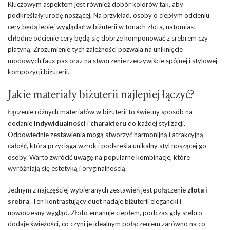
Kluczowym aspektem jest również dobór kolorów tak, aby
podkreślały urodę noszącej. Na przykład, osoby o ciepłym odcieniu
cery będą lepiej wyglądać w biżuterii w tonach złota, natomiast
chłodne odcienie cery będą się dobrze komponować z srebrem czy
platyną. Zrozumienie tych zależności pozwala na uniknięcie
modowych faux pas oraz na stworzenie rzeczywiście spójnej i stylowej
kompozycji biżuterii.
Jakie materiały biżuterii najlepiej łączyć?
Łączenie różnych materiałów w biżuterii to świetny sposób na
dodanie
indywidualności
i
charakteru
do każdej stylizacji.
Odpowiednie zestawienia mogą stworzyć harmonijną i atrakcyjną
całość, która przyciąga wzrok i podkreśla unikalny styl noszącej go
osoby. Warto zwrócić uwagę na popularne kombinacje, które
wyróżniają się estetyką i oryginalnością.
Jednym z najczęściej wybieranych zestawień jest połączenie
złota i
srebra
. Ten kontrastujący duet nadaje biżuterii elegancki i
nowoczesny wygląd. Złoto emanuje ciepłem, podczas gdy srebro
dodaje świeżości, co czyni je idealnym połączeniem zarówno na co