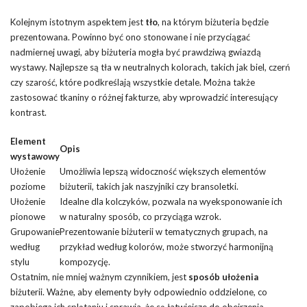
Kolejnym istotnym aspektem jest
tło
, na którym biżuteria będzie
prezentowana. Powinno być ono stonowane i nie przyciągać
nadmiernej uwagi, aby biżuteria mogła być prawdziwą gwiazdą
wystawy. Najlepsze są tła w neutralnych kolorach, takich jak biel, czerń
czy szarość, które podkreślają wszystkie detale. Można także
zastosować tkaniny o różnej fakturze, aby wprowadzić interesujący
kontrast.
Element
Opis
wystawowy
Ułożenie
Umożliwia lepszą widoczność większych elementów
poziome
biżuterii, takich jak naszyjniki czy bransoletki.
Ułożenie
Idealne dla kolczyków, pozwala na wyeksponowanie ich
pionowe
w naturalny sposób, co przyciąga wzrok.
Grupowanie
Prezentowanie biżuterii w tematycznych grupach, na
według
przykład według kolorów, może stworzyć harmonijną
stylu
kompozycję.
Ostatnim, nie mniej ważnym czynnikiem, jest
sposób ułożenia
biżuterii. Ważne, aby elementy były odpowiednio oddzielone, co
zapobiega ich splątaniu i sprawia, że są łatwiejsze do obejrzenia.