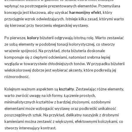
wpłynąć na postrzeganie prezentowanych elementów. Przemyślana
koncepcja jest kluczowa, aby uzyskać
harmonijny efekt
, który
przyciągnie wzrok odwiedzających. Istnieje kilka zasad, którymi warto
się kierować przy tworzeniu eleganckiej wystawy.
Po pierwsze,
kolory
biżuterii odgrywają istotną rolę. Warto zestawiać
ze sobą elementy w podobnej tonacji kolorystycznej, co stworzy
wrażenie spójności. Na przykład, złota biżuteria doskonale
komponuje się z ciepłymi odcieniami, natomiast srebrna lepiej
wygląda w towarzystwie chłodniejszych tonów. W przypadku biżuterii
wielokolorowej dobrze jest wybierać akcenty, które podkreślą jej
różnorodność.
Kolejnym ważnym aspektem są
kształty
. Zestawiając różne elementy,
warto zwrócić uwagę na ich formy. Łączenie prostych,
minimalistycznych kształtów z bardziej złożonymi, ozdobnymi
elementami może wzbogacić wystawę oraz podkreślić unikalność
poszczególnych sztuk. Na przykład, delikatny naszyjnik z drobnymi
kamieniami można zestawić z większymi, efektownymi kolczykami, co
stworzy interesujący kontrast.