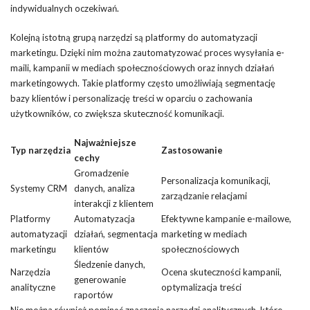
indywidualnych oczekiwań.
Kolejną istotną grupą narzędzi są platformy do automatyzacji
marketingu. Dzięki nim można zautomatyzować proces wysyłania e-
maili, kampanii w mediach społecznościowych oraz innych działań
marketingowych. Takie platformy często umożliwiają segmentację
bazy klientów i personalizację treści w oparciu o zachowania
użytkowników, co zwiększa skuteczność komunikacji.
Najważniejsze
Typ narzędzia
Zastosowanie
cechy
Gromadzenie
Personalizacja komunikacji,
Systemy CRM
danych, analiza
zarządzanie relacjami
interakcji z klientem
Platformy
Automatyzacja
Efektywne kampanie e-mailowe,
automatyzacji
działań, segmentacja
marketing w mediach
marketingu
klientów
społecznościowych
Śledzenie danych,
Narzędzia
Ocena skuteczności kampanii,
generowanie
analityczne
optymalizacja treści
raportów
Nie można również pominąć znaczenia narzędzi analitycznych, które