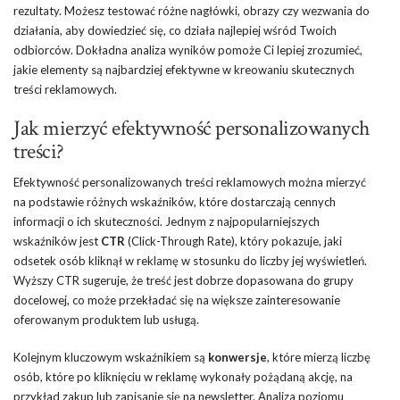
rezultaty. Możesz testować różne nagłówki, obrazy czy wezwania do
działania, aby dowiedzieć się, co działa najlepiej wśród Twoich
odbiorców. Dokładna analiza wyników pomoże Ci lepiej zrozumieć,
jakie elementy są najbardziej efektywne w kreowaniu skutecznych
treści reklamowych.
Jak mierzyć efektywność personalizowanych
treści?
Efektywność personalizowanych treści reklamowych można mierzyć
na podstawie różnych wskaźników, które dostarczają cennych
informacji o ich skuteczności. Jednym z najpopularniejszych
wskaźników jest
CTR
(Click-Through Rate), który pokazuje, jaki
odsetek osób kliknął w reklamę w stosunku do liczby jej wyświetleń.
Wyższy CTR sugeruje, że treść jest dobrze dopasowana do grupy
docelowej, co może przekładać się na większe zainteresowanie
oferowanym produktem lub usługą.
Kolejnym kluczowym wskaźnikiem są
konwersje
, które mierzą liczbę
osób, które po kliknięciu w reklamę wykonały pożądaną akcję, na
przykład zakup lub zapisanie się na newsletter. Analiza poziomu