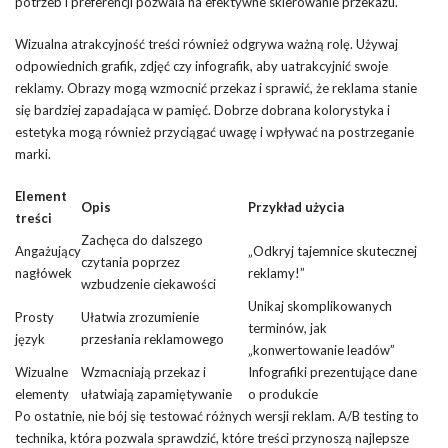
potrzeb i preferencji pozwala na efektywne skierowanie przekazu.
Wizualna atrakcyjność treści również odgrywa ważną rolę. Używaj
odpowiednich grafik, zdjęć czy infografik, aby uatrakcyjnić swoje
reklamy. Obrazy mogą wzmocnić przekaz i sprawić, że reklama stanie
się bardziej zapadająca w pamięć. Dobrze dobrana kolorystyka i
estetyka mogą również przyciągać uwagę i wpływać na postrzeganie
marki.
Element
Opis
Przykład użycia
treści
Zachęca do dalszego
Angażujący
„Odkryj tajemnice skutecznej
czytania poprzez
nagłówek
reklamy!”
wzbudzenie ciekawości
Unikaj skomplikowanych
Prosty
Ułatwia zrozumienie
terminów, jak
język
przesłania reklamowego
„konwertowanie leadów”
Wizualne
Wzmacniają przekaz i
Infografiki prezentujące dane
elementy
ułatwiają zapamiętywanie
o produkcie
Po ostatnie, nie bój się testować różnych wersji reklam. A/B testing to
technika, która pozwala sprawdzić, które treści przynoszą najlepsze