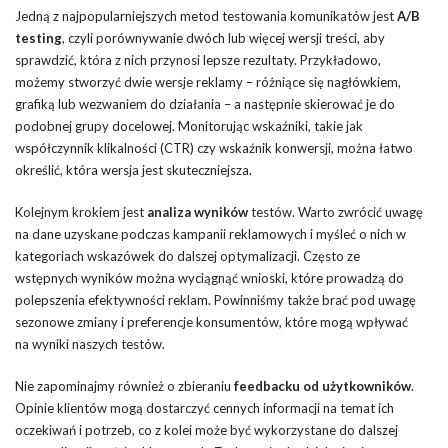
Jedną z najpopularniejszych metod testowania komunikatów jest
A/B
testing
, czyli porównywanie dwóch lub więcej wersji treści, aby
sprawdzić, która z nich przynosi lepsze rezultaty. Przykładowo,
możemy stworzyć dwie wersje reklamy – różniące się nagłówkiem,
grafiką lub wezwaniem do działania – a następnie skierować je do
podobnej grupy docelowej. Monitorując wskaźniki, takie jak
współczynnik klikalności (CTR) czy wskaźnik konwersji, można łatwo
określić, która wersja jest skuteczniejsza.
Kolejnym krokiem jest
analiza wyników
testów. Warto zwrócić uwagę
na dane uzyskane podczas kampanii reklamowych i myśleć o nich w
kategoriach wskazówek do dalszej optymalizacji. Często ze
wstępnych wyników można wyciągnąć wnioski, które prowadzą do
polepszenia efektywności reklam. Powinniśmy także brać pod uwagę
sezonowe zmiany i preferencje konsumentów, które mogą wpływać
na wyniki naszych testów.
Nie zapominajmy również o zbieraniu
feedbacku od użytkowników
.
Opinie klientów mogą dostarczyć cennych informacji na temat ich
oczekiwań i potrzeb, co z kolei może być wykorzystane do dalszej