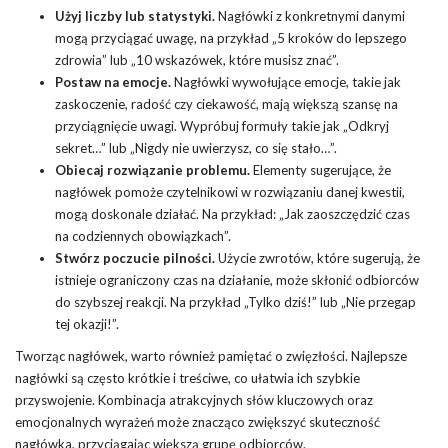
Użyj liczby lub statystyki.
Nagłówki z konkretnymi danymi
mogą przyciągać uwagę, na przykład „5 kroków do lepszego
zdrowia” lub „10 wskazówek, które musisz znać”.
Postaw na emocje.
Nagłówki wywołujące emocje, takie jak
zaskoczenie, radość czy ciekawość, mają większą szansę na
przyciągnięcie uwagi. Wypróbuj formuły takie jak „Odkryj
sekret…” lub „Nigdy nie uwierzysz, co się stało…”.
Obiecaj rozwiązanie problemu.
Elementy sugerujące, że
nagłówek pomoże czytelnikowi w rozwiązaniu danej kwestii,
mogą doskonale działać. Na przykład: „Jak zaoszczędzić czas
na codziennych obowiązkach”.
Stwórz poczucie pilności.
Użycie zwrotów, które sugerują, że
istnieje ograniczony czas na działanie, może skłonić odbiorców
do szybszej reakcji. Na przykład „Tylko dziś!” lub „Nie przegap
tej okazji!”.
Tworząc nagłówek, warto również pamiętać o zwięzłości. Najlepsze
nagłówki są często krótkie i treściwe, co ułatwia ich szybkie
przyswojenie. Kombinacja atrakcyjnych słów kluczowych oraz
emocjonalnych wyrażeń może znacząco zwiększyć skuteczność
nagłówka, przyciągając większą grupę odbiorców.