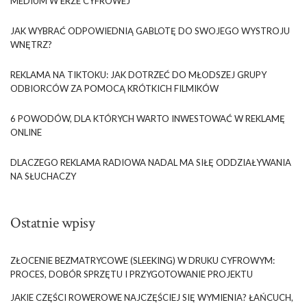
MEDIUM W ERZE CYFROWEJ
JAK WYBRAĆ ODPOWIEDNIĄ GABLOTĘ DO SWOJEGO WYSTROJU
WNĘTRZ?
REKLAMA NA TIKTOKU: JAK DOTRZEĆ DO MŁODSZEJ GRUPY
ODBIORCÓW ZA POMOCĄ KRÓTKICH FILMIKÓW
6 POWODÓW, DLA KTÓRYCH WARTO INWESTOWAĆ W REKLAMĘ
ONLINE
DLACZEGO REKLAMA RADIOWA NADAL MA SIŁĘ ODDZIAŁYWANIA
NA SŁUCHACZY
Ostatnie wpisy
ZŁOCENIE BEZMATRYCOWE (SLEEKING) W DRUKU CYFROWYM:
PROCES, DOBÓR SPRZĘTU I PRZYGOTOWANIE PROJEKTU
JAKIE CZĘŚCI ROWEROWE NAJCZĘŚCIEJ SIĘ WYMIENIA? ŁAŃCUCH,