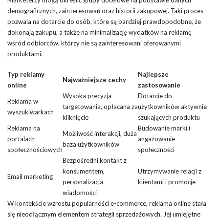
demograficznych, zainteresowań oraz historii zakupowej. Taki proces
pozwala na dotarcie do osób, które są bardziej prawdopodobne, że
dokonają zakupu, a także na minimalizację wydatków na reklamę
wśród odbiorców, którzy nie są zainteresowani oferowanymi
produktami.
Typ reklamy
Najlepsze
Najważniejsze cechy
online
zastosowanie
Wysoka precyzja
Dotarcie do
Reklama w
targetowania, opłacana za
użytkowników aktywnie
wyszukiwarkach
kliknięcie
szukających produktu
Reklama na
Budowanie marki i
Możliwość interakcji, duża
portalach
angażowanie
baza użytkowników
społecznościowych
społeczności
Bezpośredni kontakt z
konsumentem,
Utrzymywanie relacji z
Email marketing
personalizacja
klientami i promocje
wiadomości
W kontekście wzrostu popularności e-commerce, reklama online stała
się nieodłącznym elementem strategii sprzedażowych. Jej umiejętne