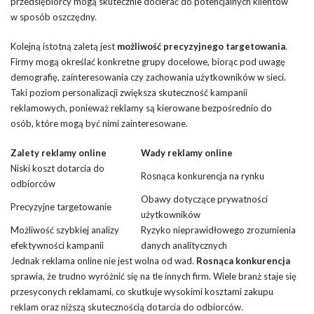
przedsiębiorcy mogą skutecznie docierać do potencjalnych klientów
w sposób oszczędny.
Kolejną istotną zaletą jest
możliwość precyzyjnego targetowania
.
Firmy mogą określać konkretne grupy docelowe, biorąc pod uwagę
demografię, zainteresowania czy zachowania użytkowników w sieci.
Taki poziom personalizacji zwiększa skuteczność kampanii
reklamowych, ponieważ reklamy są kierowane bezpośrednio do
osób, które mogą być nimi zainteresowane.
Zalety reklamy online
Wady reklamy online
Niski koszt dotarcia do
Rosnąca konkurencja na rynku
odbiorców
Obawy dotyczące prywatności
Precyzyjne targetowanie
użytkowników
Możliwość szybkiej analizy
Ryzyko nieprawidłowego zrozumienia
efektywności kampanii
danych analitycznych
Jednak reklama online nie jest wolna od wad.
Rosnąca konkurencja
sprawia, że trudno wyróżnić się na tle innych firm. Wiele branż staje się
przesyconych reklamami, co skutkuje wysokimi kosztami zakupu
reklam oraz niższą skutecznością dotarcia do odbiorców.