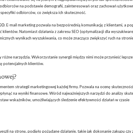
 odbiorców na podstawie demografii, zainteresowań oraz zachowań użytkow
ecyfiki odbiorców, co zwiększa ich skuteczność.
EO
. E-mail marketing pozwala na bezpośrednią komunikację z klientami, a po
ść klientów. Natomiast działania z zakresu SEO (optymalizacji dla wyszukiwar
nicznych wynikach wyszukiwania, co może znacząco zwiększyć ruch na stronie
różne narzędzia. Wykorzystanie synergii między nimi może przynieść lepsze 
ę potencjalnych klientów.
mowej?
mentem strategii marketingowej każdej firmy. Pozwala na ocenę skuteczności
ynąć na wyniki finansowe. Wśród najważniejszych narzędzi do analizy skut
zestaw wskaźników, umożliwiających śledzenie efektywności działań w czasie
weszli na stronę, podjęło pożądane działanie, takie jak dokonanie zakupu czy 