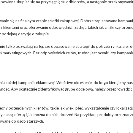
owinna skupiać się na przyciągnięciu odbiorców, a następnie przekonywaniu
wanie się na finalnym etapie ścieżki zakupowej. Dobrze zaplanowane kampan
 klientami oraz oferowaniu odpowiednich zachęt, takich jak zniżki czy promo
 podejmą decyzję o zakupie.
ie tylko pozwalają na lepsze dopasowanie strategii do potrzeb rynku, ale r
ań marketingowych. Bez odpowiednich celów, trudno jest ocenić, czy kampani
iu każdej kampanii reklamowej. Właściwe określenie, do kogo kierujemy nas
wność. Aby skutecznie zidentyfikować grupę docelową, należy przeprowadzi
hy potencjalnych klientów, takie jak wiek, płeć, wykształcenie czy lokalizacj
ny naszą ofertą i jak można do nich dotrzeć. Na przykład, produkty przeznacz
rowane do osób starszych.