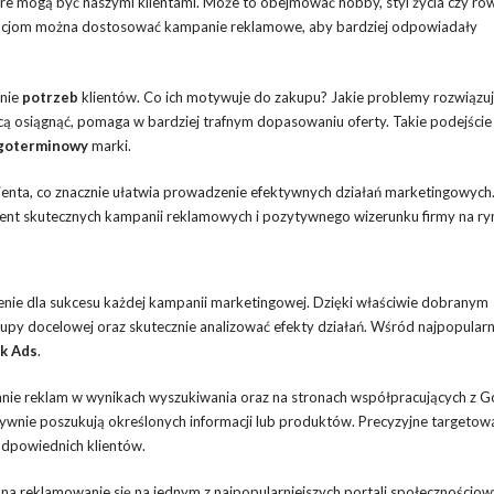
óre mogą być naszymi klientami. Może to obejmować hobby, styl życia czy ró
rmacjom można dostosować kampanie reklamowe, aby bardziej odpowiadały
enie
potrzeb
klientów. Co ich motywuje do zakupu? Jakie problemy rozwiązuj
hcą osiągnąć, pomaga w bardziej trafnym dopasowaniu oferty. Takie podejście
ugoterminowy
marki.
enta, co znacznie ułatwia prowadzenie efektywnych działań marketingowych
ment skutecznych kampanii reklamowych i pozytywnego wizerunku firmy na ry
ie dla sukcesu każdej kampanii marketingowej. Dzięki właściwie dobranym
upy docelowej oraz skutecznie analizować efekty działań. Wśród najpopularn
k Ads
.
nie reklam w wynikach wyszukiwania oraz na stronach współpracujących z G
ywnie poszukują określonych informacji lub produktów. Precyzyjne targetowa
odpowiednich klientów.
 na reklamowanie się na jednym z najpopularniejszych portali społecznościow