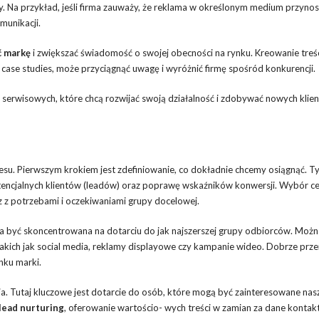
. Na przykład, jeśli firma zauważy, że reklama w określonym medium przynos
munikacji.
 markę
i zwiększać świadomość o swojej obecności na rynku. Kreowanie treś
 case studies, może przyciągnąć uwagę i wyróżnić firmę spośród konkurencji.
m serwisowych, które chcą rozwijać swoją działalność i zdobywać nowych klie
cesu. Pierwszym krokiem jest zdefiniowanie, co dokładnie chcemy osiągnąć. 
tencjalnych klientów (leadów) oraz poprawę wskaźników konwersji. Wybór ce
z z potrzebami i oczekiwaniami grupy docelowej.
być skoncentrowana na dotarciu do jak najszerszej grupy odbiorców. Możn
akich jak social media, reklamy displayowe czy kampanie wideo. Dobrze prz
nku marki.
a. Tutaj kluczowe jest dotarcie do osób, które mogą być zainteresowane nas
lead nurturing
, oferowanie wartościo- wych treści w zamian za dane konta