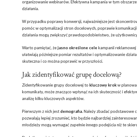
organizowanie webinarów. Efektywna kampania w tym obszarze p
działania.
W przypadku poprawy konwersji, najważniejsze jest skoncentro
pomóc w optymalizacji stron docelowych, poprawie komunikacji z
działania mogą zwiększyć prawdopodobieństwo, że użytkownicy
Warto pamiętać, że
jasno określone cele
kampanii reklamowej n
ułatwiają późniejsze pomiar rezultatów i optymalizowanie dział
skuteczna i co można poprawić w przyszłości.
Jak zidentyfikować grupę docelową?
Zidentyfikowanie grupy docelowej to
kluczowy krok
w planowan
komunikaty, może znacząco wpłynąć na ich skuteczność i efekty
analizę kilku kluczowych aspektów.
Pierwszym z nich jest
demografia
. Należy zbadać podstawowe cec
pozwalają lepiej zrozumieć, kto będzie najbardziej zainteresowa
młodzieży mogą wymagać zupełnie innego podejścia niż te skie