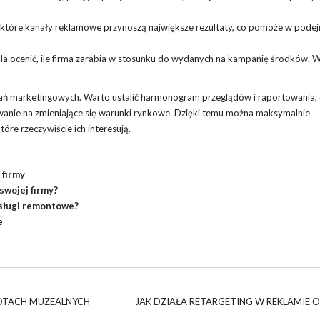
ć, które kanały reklamowe przynoszą największe rezultaty, co pomoże w pod
la ocenić, ile firma zarabia w stosunku do wydanych na kampanię środków. 
ałań marketingowych. Warto ustalić harmonogram przeglądów i raportowania,
nie na zmieniające się warunki rynkowe. Dzięki temu można maksymalnie
óre rzeczywiście ich interesują.
 firmy
swojej firmy?
 usługi remontowe?
e
LOTACH MUZEALNYCH
JAK DZIAŁA RETARGETING W REKLAMIE O