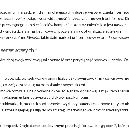
eodzownym narzędziem dla firm oferujących usługi serwisowe. Dzięki internet
kutecznie zwiększając swoją widoczność i przyciągając nowych odbiorców. K
ść precyzyjnego określenia celów kampanii oraz zrozumienie, kto jest naszym
ktywności działań marketingowych pozwalają na optymalizację strategii i
 wykorzystać możliwości, jakie daje marketing internetowy w branży serwisow
rm serwisowych?
tóre chcą zwiększyć swoją
widoczność
oraz przyciągnąć nowych klientów. O
o miejsce, gdzie przebywa ogromna liczba użytkowników. Firmy serwisowe m
h, co zwiększa szansę na pozyskanie nowych zleceń.
mowe pozwalają na dokładne określenie grupy docelowej. Dzięki temu rekl
m rodzajem usługi, co zwiększa efektywność kampanii.
zukiwarkach, mediach społecznościowych czy banery reklamowe to tylko ni
 które najlepiej pasują do ich strategii marketingowej oraz charakterystyki
w
kampanii. Dzięki danym analitycznym przedsiębiorstwa mogą ocenić, które 