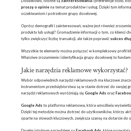
Dodatkowo, istotne są
zainteresowania
i preferencje osób, kt
proszę o opinie
na temat produktów i usług. Dzięki tym info
oczekiwaniom i potrzebom grupy docelowej.
Oprócz demografii i zainteresowań, ważne jest również zrozumi
produkty lub usługi? Gromadzenie informacji o tym, co klienci c
tylko zwiększyć liczbę transakcji, ale także poprawić
sukces dł
Wszystkie te elementy można połączyć w kompleksowy profil kli
Właściwe zrozumienie i identyfikacja grupy docelowej to funda
Jakie narzędzia reklamowe wykorzystać?
Wybór odpowiednich narzędzi reklamowych ma kluczowe znaczen
instrumentom przedsiębiorstwa są w stanie dotrzeć do swojej gr
narzędzi reklamowych wyróżniają się
Google Ads
oraz
Faceboo
Google Ads
to platforma reklamowa, która umożliwia wyświetla
Dzięki tej metodzie można dotrzeć do użytkowników, którzy akt
oparte na słowach kluczowych, zwiększa szansę na dotarcie do 
Drugim istotnym narzędziem są
Facebook Ads
, które pozwalają