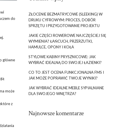
owi
ZŁOCENIE BEZMATRYCOWE (SLEEKING) W
luczem do
DRUKU CYFROWYM: PROCES, DOBÓR
SPRZĘTU I PRZYGOTOWANIE PROJEKTU
JAKIE CZĘŚCI ROWEROWE NAJCZĘŚCIEJ SIĘ
ej.
WYMIENIA? ŁAŃCUCH, PRZERZUTKI,
HAMULCE, OPONY I KOŁA
STYLOWE KABINY PRYSZNICOWE: JAK
to główne
WYBRAĆ IDEALNĄ DO SWOJEJ ŁAZIENKI?
CO TO JEST OCENA FUNKCJONALNA FMS I
JAK MOŻE POPRAWIĆ TWOJE WYNIKI?
ogą
JAK WYBRAĆ IDEALNE MEBLE SYPIALNIANE
ama może
DLA SWOJEGO WNĘTRZA?
ektóre z
Najnowsze komentarze
działania