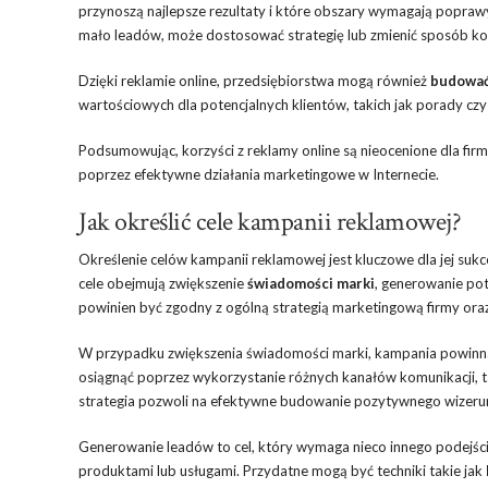
przynoszą najlepsze rezultaty i które obszary wymagają poprawy
mało leadów, może dostosować strategię lub zmienić sposób ko
Dzięki reklamie online, przedsiębiorstwa mogą również
budować
wartościowych dla potencjalnych klientów, takich jak porady czy
Podsumowując, korzyści z reklamy online są nieocenione dla fir
poprzez efektywne działania marketingowe w Internecie.
Jak określić cele kampanii reklamowej?
Określenie celów kampanii reklamowej jest kluczowe dla jej suk
cele obejmują zwiększenie
świadomości marki
, generowanie po
powinien być zgodny z ogólną strategią marketingową firmy ora
W przypadku zwiększenia świadomości marki, kampania powinna 
osiągnąć poprzez wykorzystanie różnych kanałów komunikacji, t
strategia pozwoli na efektywne budowanie pozytywnego wizeru
Generowanie leadów to cel, który wymaga nieco innego podejści
produktami lub usługami. Przydatne mogą być techniki takie jak