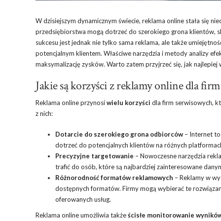
W dzisiejszym dynamicznym świecie, reklama online stała się ni
przedsiębiorstwa mogą dotrzeć do szerokiego grona klientów, s
sukcesu jest jednak nie tylko sama reklama, ale także umiejętno
potencjalnym klientem. Właściwe narzędzia i metody analizy efe
maksymalizację zysków. Warto zatem przyjrzeć się, jak najlepiej
Jakie są korzyści z reklamy online dla fi
Reklama online przynosi
wielu korzyści
dla firm serwisowych, k
z nich:
Dotarcie do szerokiego grona odbiorców
– Internet t
dotrzeć do potencjalnych klientów na różnych platformac
Precyzyjne targetowanie
– Nowoczesne narzędzia rekla
trafić do osób, które są najbardziej zainteresowane dany
Różnorodność formatów reklamowych
– Reklamy w wys
dostępnych formatów. Firmy mogą wybierać te rozwiązania,
oferowanych usług.
Reklama online umożliwia także
ścisłe monitorowanie wynikó