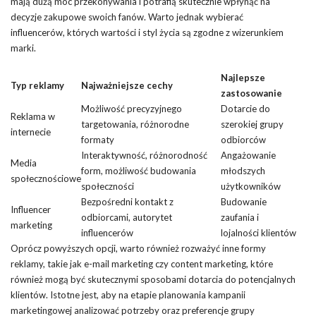
mają dużą moc przekonywania i potrafią skutecznie wpłynąć na
decyzje zakupowe swoich fanów. Warto jednak wybierać
influencerów, których wartości i styl życia są zgodne z wizerunkiem
marki.
Najlepsze
Typ reklamy
Najważniejsze cechy
zastosowanie
Możliwość precyzyjnego
Dotarcie do
Reklama w
targetowania, różnorodne
szerokiej grupy
internecie
formaty
odbiorców
Interaktywność, różnorodność
Angażowanie
Media
form, możliwość budowania
młodszych
społecznościowe
społeczności
użytkowników
Bezpośredni kontakt z
Budowanie
Influencer
odbiorcami, autorytet
zaufania i
marketing
influencerów
lojalności klientów
Oprócz powyższych opcji, warto również rozważyć inne formy
reklamy, takie jak e-mail marketing czy content marketing, które
również mogą być skutecznymi sposobami dotarcia do potencjalnych
klientów. Istotne jest, aby na etapie planowania kampanii
marketingowej analizować potrzeby oraz preferencje grupy