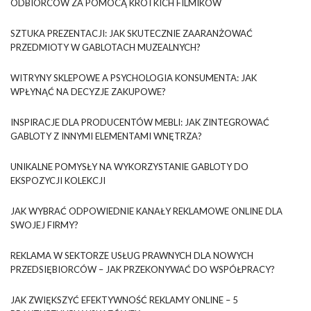
ODBIORCÓW ZA POMOCĄ KRÓTKICH FILMIKÓW
SZTUKA PREZENTACJI: JAK SKUTECZNIE ZAARANŻOWAĆ
PRZEDMIOTY W GABLOTACH MUZEALNYCH?
WITRYNY SKLEPOWE A PSYCHOLOGIA KONSUMENTA: JAK
WPŁYNĄĆ NA DECYZJE ZAKUPOWE?
INSPIRACJE DLA PRODUCENTÓW MEBLI: JAK ZINTEGROWAĆ
GABLOTY Z INNYMI ELEMENTAMI WNĘTRZA?
UNIKALNE POMYSŁY NA WYKORZYSTANIE GABLOTY DO
EKSPOZYCJI KOLEKCJI
JAK WYBRAĆ ODPOWIEDNIE KANAŁY REKLAMOWE ONLINE DLA
SWOJEJ FIRMY?
REKLAMA W SEKTORZE USŁUG PRAWNYCH DLA NOWYCH
PRZEDSIĘBIORCÓW – JAK PRZEKONYWAĆ DO WSPÓŁPRACY?
JAK ZWIĘKSZYĆ EFEKTYWNOŚĆ REKLAMY ONLINE – 5