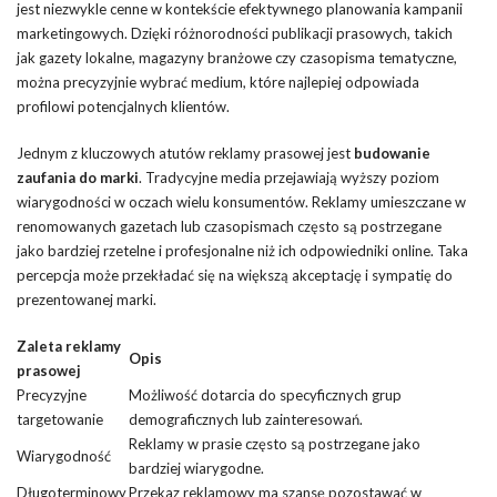
jest niezwykle cenne w kontekście efektywnego planowania kampanii
marketingowych. Dzięki różnorodności publikacji prasowych, takich
jak gazety lokalne, magazyny branżowe czy czasopisma tematyczne,
można precyzyjnie wybrać medium, które najlepiej odpowiada
profilowi potencjalnych klientów.
Jednym z kluczowych atutów reklamy prasowej jest
budowanie
zaufania do marki
. Tradycyjne media przejawiają wyższy poziom
wiarygodności w oczach wielu konsumentów. Reklamy umieszczane w
renomowanych gazetach lub czasopismach często są postrzegane
jako bardziej rzetelne i profesjonalne niż ich odpowiedniki online. Taka
percepcja może przekładać się na większą akceptację i sympatię do
prezentowanej marki.
Zaleta reklamy
Opis
prasowej
Precyzyjne
Możliwość dotarcia do specyficznych grup
targetowanie
demograficznych lub zainteresowań.
Reklamy w prasie często są postrzegane jako
Wiarygodność
bardziej wiarygodne.
Długoterminowy
Przekaz reklamowy ma szansę pozostawać w