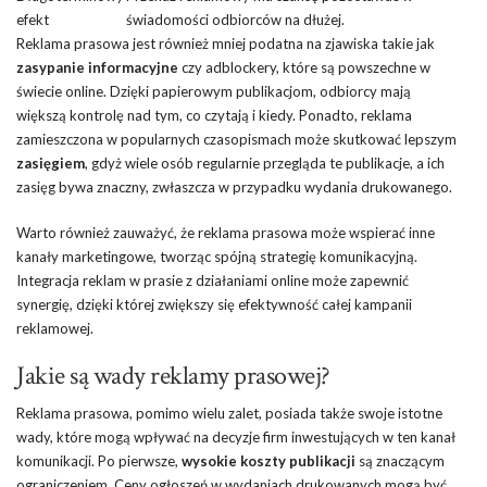
efekt
świadomości odbiorców na dłużej.
Reklama prasowa jest również mniej podatna na zjawiska takie jak
zasypanie informacyjne
czy adblockery, które są powszechne w
świecie online. Dzięki papierowym publikacjom, odbiorcy mają
większą kontrolę nad tym, co czytają i kiedy. Ponadto, reklama
zamieszczona w popularnych czasopismach może skutkować lepszym
zasięgiem
, gdyż wiele osób regularnie przegląda te publikacje, a ich
zasięg bywa znaczny, zwłaszcza w przypadku wydania drukowanego.
Warto również zauważyć, że reklama prasowa może wspierać inne
kanały marketingowe, tworząc spójną strategię komunikacyjną.
Integracja reklam w prasie z działaniami online może zapewnić
synergię, dzięki której zwiększy się efektywność całej kampanii
reklamowej.
Jakie są wady reklamy prasowej?
Reklama prasowa, pomimo wielu zalet, posiada także swoje istotne
wady, które mogą wpływać na decyzje firm inwestujących w ten kanał
komunikacji. Po pierwsze,
wysokie koszty publikacji
są znaczącym
ograniczeniem. Ceny ogłoszeń w wydaniach drukowanych mogą być