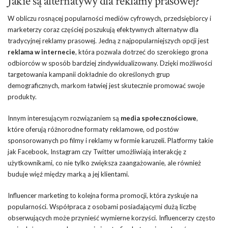
Jakie są alternatywy dla reklamy prasowej?
W obliczu rosnącej popularności mediów cyfrowych, przedsiębiorcy i
marketerzy coraz częściej poszukują efektywnych alternatyw dla
tradycyjnej reklamy prasowej. Jedną z najpopularniejszych opcji jest
reklama w internecie
, która pozwala dotrzeć do szerokiego grona
odbiorców w sposób bardziej zindywidualizowany. Dzięki możliwości
targetowania kampanii dokładnie do określonych grup
demograficznych, markom łatwiej jest skutecznie promować swoje
produkty.
Innym interesującym rozwiązaniem są
media społecznościowe
,
które oferują różnorodne formaty reklamowe, od postów
sponsorowanych po filmy i reklamy w formie karuzeli. Platformy takie
jak Facebook, Instagram czy Twitter umożliwiają interakcję z
użytkownikami, co nie tylko zwiększa zaangażowanie, ale również
buduje więź między marką a jej klientami.
Influencer marketing to kolejna forma promocji, która zyskuje na
popularności. Współpraca z osobami posiadającymi dużą liczbę
obserwujących może przynieść wymierne korzyści. Influencerzy często