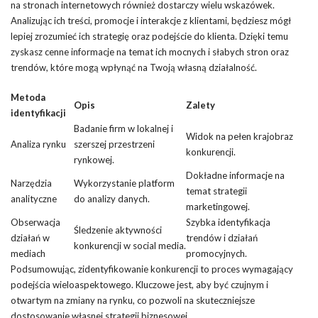
na stronach internetowych również dostarczy wielu wskazówek.
Analizując ich treści, promocje i interakcje z klientami, będziesz mógł
lepiej zrozumieć ich strategię oraz podejście do klienta. Dzięki temu
zyskasz cenne informacje na temat ich mocnych i słabych stron oraz
trendów, które mogą wpłynąć na Twoją własną działalność.
Metoda
Opis
Zalety
identyfikacji
Badanie firm w lokalnej i
Widok na pełen krajobraz
Analiza rynku
szerszej przestrzeni
konkurencji.
rynkowej.
Dokładne informacje na
Narzędzia
Wykorzystanie platform
temat strategii
analityczne
do analizy danych.
marketingowej.
Obserwacja
Szybka identyfikacja
Śledzenie aktywności
działań w
trendów i działań
konkurencji w social media.
mediach
promocyjnych.
Podsumowując, zidentyfikowanie konkurencji to proces wymagający
podejścia wieloaspektowego. Kluczowe jest, aby być czujnym i
otwartym na zmiany na rynku, co pozwoli na skuteczniejsze
dostosowanie własnej strategii biznesowej.