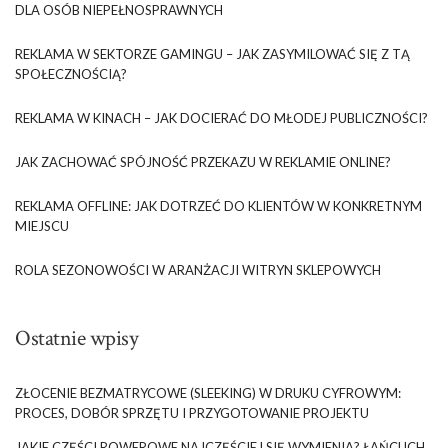
DLA OSÓB NIEPEŁNOSPRAWNYCH
REKLAMA W SEKTORZE GAMINGU – JAK ZASYMILOWAĆ SIĘ Z TĄ
SPOŁECZNOŚCIĄ?
REKLAMA W KINACH – JAK DOCIERAĆ DO MŁODEJ PUBLICZNOŚCI?
JAK ZACHOWAĆ SPÓJNOŚĆ PRZEKAZU W REKLAMIE ONLINE?
REKLAMA OFFLINE: JAK DOTRZEĆ DO KLIENTÓW W KONKRETNYM
MIEJSCU
ROLA SEZONOWOŚCI W ARANŻACJI WITRYN SKLEPOWYCH
Ostatnie wpisy
ZŁOCENIE BEZMATRYCOWE (SLEEKING) W DRUKU CYFROWYM:
PROCES, DOBÓR SPRZĘTU I PRZYGOTOWANIE PROJEKTU
JAKIE CZĘŚCI ROWEROWE NAJCZĘŚCIEJ SIĘ WYMIENIA? ŁAŃCUCH,