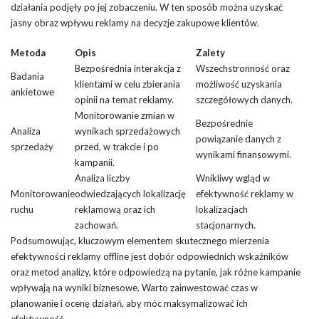
działania podjęły po jej zobaczeniu. W ten sposób można uzyskać
jasny obraz wpływu reklamy na decyzje zakupowe klientów.
Metoda
Opis
Zalety
Bezpośrednia interakcja z
Wszechstronność oraz
Badania
klientami w celu zbierania
możliwość uzyskania
ankietowe
opinii na temat reklamy.
szczegółowych danych.
Monitorowanie zmian w
Bezpośrednie
Analiza
wynikach sprzedażowych
powiązanie danych z
sprzedaży
przed, w trakcie i po
wynikami finansowymi.
kampanii.
Analiza liczby
Wnikliwy wgląd w
Monitorowanie
odwiedzających lokalizację
efektywność reklamy w
ruchu
reklamową oraz ich
lokalizacjach
zachowań.
stacjonarnych.
Podsumowując, kluczowym elementem skutecznego mierzenia
efektywności reklamy offline jest dobór odpowiednich wskaźników
oraz metod analizy, które odpowiedzą na pytanie, jak różne kampanie
wpływają na wyniki biznesowe. Warto zainwestować czas w
planowanie i ocenę działań, aby móc maksymalizować ich
efektywność.