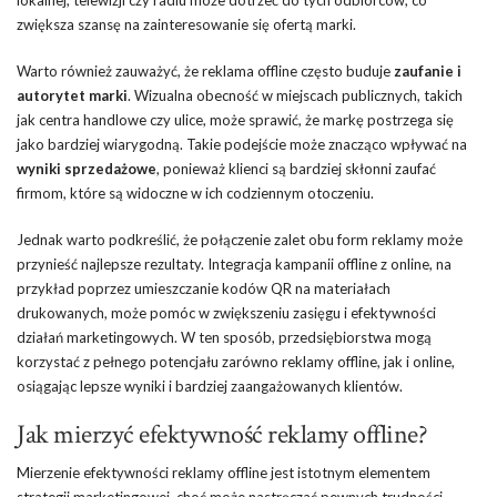
zwiększa szansę na zainteresowanie się ofertą marki.
Warto również zauważyć, że reklama offline często buduje
zaufanie i
autorytet marki
. Wizualna obecność w miejscach publicznych, takich
jak centra handlowe czy ulice, może sprawić, że markę postrzega się
jako bardziej wiarygodną. Takie podejście może znacząco wpływać na
wyniki sprzedażowe
, ponieważ klienci są bardziej skłonni zaufać
firmom, które są widoczne w ich codziennym otoczeniu.
Jednak warto podkreślić, że połączenie zalet obu form reklamy może
przynieść najlepsze rezultaty. Integracja kampanii offline z online, na
przykład poprzez umieszczanie kodów QR na materiałach
drukowanych, może pomóc w zwiększeniu zasięgu i efektywności
działań marketingowych. W ten sposób, przedsiębiorstwa mogą
korzystać z pełnego potencjału zarówno reklamy offline, jak i online,
osiągając lepsze wyniki i bardziej zaangażowanych klientów.
Jak mierzyć efektywność reklamy offline?
Mierzenie efektywności reklamy offline jest istotnym elementem
strategii marketingowej, choć może nastręczać pewnych trudności.