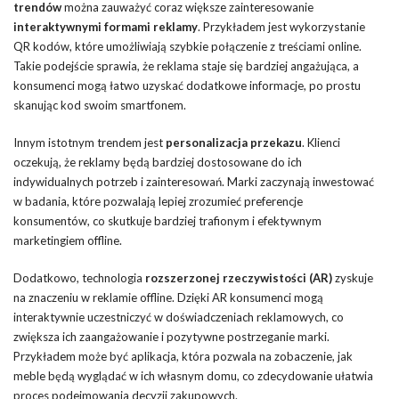
trendów
można zauważyć coraz większe zainteresowanie
interaktywnymi formami reklamy
. Przykładem jest wykorzystanie
QR kodów, które umożliwiają szybkie połączenie z treściami online.
Takie podejście sprawia, że reklama staje się bardziej angażująca, a
konsumenci mogą łatwo uzyskać dodatkowe informacje, po prostu
skanując kod swoim smartfonem.
Innym istotnym trendem jest
personalizacja przekazu
. Klienci
oczekują, że reklamy będą bardziej dostosowane do ich
indywidualnych potrzeb i zainteresowań. Marki zaczynają inwestować
w badania, które pozwalają lepiej zrozumieć preferencje
konsumentów, co skutkuje bardziej trafionym i efektywnym
marketingiem offline.
Dodatkowo, technologia
rozszerzonej rzeczywistości (AR)
zyskuje
na znaczeniu w reklamie offline. Dzięki AR konsumenci mogą
interaktywnie uczestniczyć w doświadczeniach reklamowych, co
zwiększa ich zaangażowanie i pozytywne postrzeganie marki.
Przykładem może być aplikacja, która pozwala na zobaczenie, jak
meble będą wyglądać w ich własnym domu, co zdecydowanie ułatwia
proces podejmowania decyzji zakupowych.