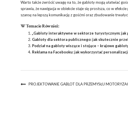
Warto także zwrócić uwagę na to, że gabloty mogą ułatwiać gości
sprawia, że nawigacja w obiekcie staje się prostsza, co w efekci
szansę na lepszą komunikację z gośćmi oraz zbudowanie trwałych r
W Temacie Również:
„Gabloty interaktywne w sektorze turystycznym: jak p
Gabloty dla sektora publicznego: jak skutecznie prz
Podział na gabloty wiszące i stojące – krajowe gablot
Reklama na Facebooku: jak wykorzystać personalizacj
PROJEKTOWANIE GABLOT DLA PRZEMYSŁU MOTORYZAC