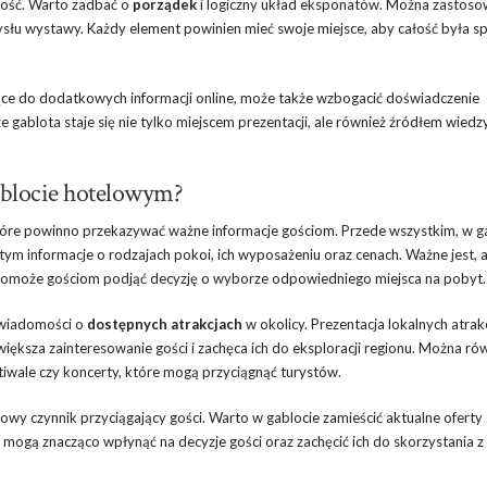
jność. Warto zadbać o
porządek
i logiczny układ eksponatów. Można zastoso
słu wystawy. Każdy element powinien mieć swoje miejsce, aby całość była sp
ce do dodatkowych informacji online, może także wzbogacić doświadczenie
gablota staje się nie tylko miejscem prezentacji, ale również źródłem wiedzy
ablocie hotelowym?
które powinno przekazywać ważne informacje gościom. Przede wszystkim, w g
 tym informacje o rodzajach pokoi, ich wyposażeniu oraz cenach. Ważne jest, 
o pomoże gościom podjąć decyzję o wyborze odpowiedniego miejsca na pobyt.
 wiadomości o
dostępnych atrakcjach
w okolicy. Prezentacja lokalnych atrakc
zwiększa zainteresowanie gości i zachęca ich do eksploracji regionu. Można ró
tiwale czy koncerty, które mogą przyciągnąć turystów.
owy czynnik przyciągający gości. Warto w gablocie zamieścić aktualne oferty 
 mogą znacząco wpłynąć na decyzje gości oraz zachęcić ich do skorzystania z