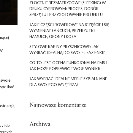
ZŁOCENIE BEZMATRYCOWE (SLEEKING) W
DRUKU CYFROWYM: PROCES, DOBÓR
SPRZĘTU I PRZYGOTOWANIE PROJEKTU
JAKIE CZĘŚCI ROWEROWE NAJCZĘŚCIEJ SIĘ
WYMIENIA? ŁAŃCUCH, PRZERZUTKI,
HAMULCE, OPONY I KOŁA
nącej
STYLOWE KABINY PRYSZNICOWE: JAK
 W
WYBRAĆ IDEALNĄ DO SWOJEJ ŁAZIENKI?
CO TO JEST OCENA FUNKCJONALNA FMS I
JAK MOŻE POPRAWIĆ TWOJE WYNIKI?
JAK WYBRAĆ IDEALNE MEBLE SYPIALNIANE
 swoje
DLA SWOJEGO WNĘTRZA?
 spotkać
Najnowsze komentarze
strukcją,
Archiwa
by lub
ycznych.