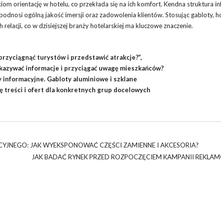
om orientację w hotelu, co przekłada się na ich komfort. Kendna struktura in
e podnosi ogólną jakość imersji oraz zadowolenia klientów. Stosując gabloty, h
elacji, co w dzisiejszej branży hotelarskiej ma kluczowe znaczenie.
rzyciągnąć turystów i przedstawić atrakcje?”,
ekazywać informacje i przyciągać uwagę mieszkańców?
y informacyjne. Gabloty aluminiowe i szklane
ę treści i ofert dla konkretnych grup docelowych
YJNEGO: JAK WYEKSPONOWAĆ CZĘŚCI ZAMIENNE I AKCESORIA?
JAK BADAĆ RYNEK PRZED ROZPOCZĘCIEM KAMPANII REKLA