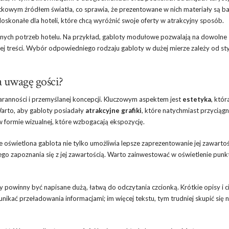
tkowym źródłem światła, co sprawia, że prezentowane w nich materiały są ba
oskonałe dla hoteli, które chcą wyróżnić swoje oferty w atrakcyjny sposób.
nych potrzeb hotelu. Na przykład, gabloty modułowe pozwalają na dowolne
j treści. Wybór odpowiedniego rodzaju gabloty w dużej mierze zależy od sty
a uwagę gości?
aranności i przemyślanej koncepcji. Kluczowym aspektem jest
estetyka
, któ
arto, aby gabloty posiadały
atrakcyjne grafiki
, które natychmiast przyciąg
w formie wizualnej, które wzbogacają ekspozycję.
 oświetlona gablota nie tylko umożliwia lepsze zaprezentowanie jej zawartośc
ego zapoznania się z jej zawartością. Warto zainwestować w oświetlenie pun
ty powinny być napisane dużą, łatwą do odczytania czcionką. Krótkie opisy i 
nikać przeładowania informacjami; im więcej tekstu, tym trudniej skupić się 