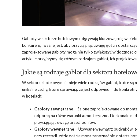
Gabloty w sektorze hotelowym odgrywają kluczową rolę w efektyw
konkurencji ważne jest, aby przyciągnąć uwagę gości i dostarczy
zaprojektowane gabloty mogą nie tylko zwiększyć widoczność ofe
artykule przyjrzymy się różnym rodzajom gablot, ich projektowa
Jakie są rodzaje gablot dla sektora hotelo
W sektorze hotelowym istnieje wiele rodzajów gablot, które są n
unikalne cechy, które sprawiają, że jest odpowiedni do konkret
w hotelach:
Gabloty zewnętrzne
– Są one zaprojektowane do montaż
odporną na różne warunki atmosferyczne. Doskonale nadaj
przyciągając uwagę przechodniów.
Gabloty wewnętrzne
– Używane wewnątrz budynków, te g
przy recepcji, gdzie goście mogą zapoznać się z ofertą ho