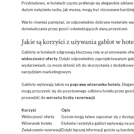
Przykładowo, w hotelach często preferuje się eleganckie szklan
dużym natężeniu ruchu, jak muzea, mogą być stosowane bardzie
Warto również pamiętać, że odpowiednio dobrane materiały w
doświadczania przez gości i odwiedzających daną przestrzeń.
Jakie są korzyści z używania gablot w hote
Gabloty w hotelach odgrywają kluczową rolę w promowaniu oferty 
widoczności oferty
. Dzięki odpowiednio zaprojektowanym gabl
wydarzeniach, co może skłonić ich do skorzystania z dodatkowych
narzędziem marketingowym.
Gabloty wpływają także na
poprawę wizerunku hotelu
. Elega
mogą przyczynić się do pozytywnego odbioru hotelu przez gości.
prowadzić do
wzrostu liczby rezerwacji
.
Korzyść
Opis
Widoczność oferty
Goście mogą łatwo zapoznać się z dostępn
Wizerunek hotelu
Etykieta i estetyka gablot wpływają na po
Zwiększenie rezerwacji
Dzięki lepszej informacji goście są bardzie