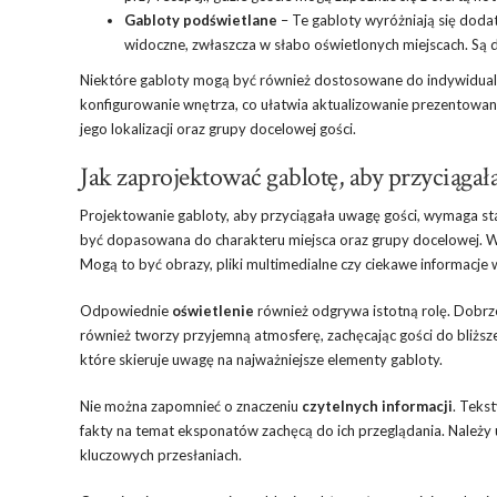
Gabloty podświetlane
– Te gabloty wyróżniają się doda
widoczne, zwłaszcza w słabo oświetlonych miejscach. Są d
Niektóre gabloty mogą być również dostosowane do indywidual
konfigurowanie wnętrza, co ułatwia aktualizowanie prezentowane
jego lokalizacji oraz grupy docelowej gości.
Jak zaprojektować gablotę, aby przyciągał
Projektowanie gabloty, aby przyciągała uwagę gości, wymaga st
być dopasowana do charakteru miejsca oraz grupy docelowej. W
Mogą to być obrazy, pliki multimedialne czy ciekawe informacje 
Odpowiednie
oświetlenie
również odgrywa istotną rolę. Dobrze
również tworzy przyjemną atmosferę, zachęcając gości do bliższ
które skieruje uwagę na najważniejsze elementy gabloty.
Nie można zapomnieć o znaczeniu
czytelnych informacji
. Teks
fakty na temat eksponatów zachęcą do ich przeglądania. Należy u
kluczowych przesłaniach.