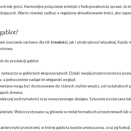
otrzeb gości. Harmonijne połączenie estetyki z funkcjonalnością sprawi, że i
dzających. Warto również zadbać o regularne aktualizowanie treści, aby zape
gablot?
we znaczenie zarówno dla ich
trwałości
, jak i atrakcyjności wizualnej. Każdy 
końcowy.
h do produkcji gablot:
, zwłaszcza w gablotach ekspozycyjnych. Dzięki swojej przezroczystości pozw
 a jednocześnie nadaje im elegancki wygląd.
rewniane mogą być dostosowane do różnych stylów wnętrz, od rustykalnych 
ajach drewna.
iększej wytrzymałości oraz nowoczesnego designu. Sztucznie postarzana lub
 materiały. Wykorzystywane są głównie w mniej formalnych przestrzeniach lub 
rystyki przestrzeni, w której gablota będzie umieszczona, oraz jej funkcji.