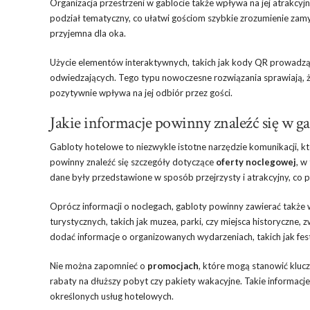
Organizacja przestrzeni w gablocie także wpływa na jej atrakcy
podział tematyczny, co ułatwi gościom szybkie zrozumienie zamy
przyjemna dla oka.
Użycie elementów interaktywnych, takich jak kody QR prowadzą
odwiedzających. Tego typu nowoczesne rozwiązania sprawiają, że 
pozytywnie wpływa na jej odbiór przez gości.
Jakie informacje powinny znaleźć się w g
Gabloty hotelowe to niezwykle istotne narzędzie komunikacji, 
powinny znaleźć się szczegóły dotyczące
oferty noclegowej
, w
dane były przedstawione w sposób przejrzysty i atrakcyjny, c
Oprócz informacji o noclegach, gabloty powinny zawierać także
turystycznych, takich jak muzea, parki, czy miejsca historyczne, 
dodać informacje o organizowanych wydarzeniach, takich jak fes
Nie można zapomnieć o
promocjach
, które mogą stanowić klucz
rabaty na dłuższy pobyt czy pakiety wakacyjne. Takie informacje
określonych usług hotelowych.