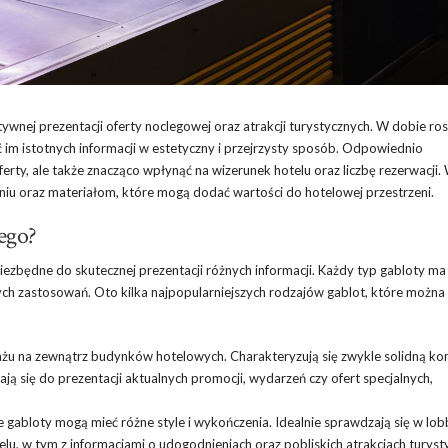
nej prezentacji oferty noclegowej oraz atrakcji turystycznych. W dobie ros
ć im istotnych informacji w estetyczny i przejrzysty sposób. Odpowiednio
rty, ale także znacząco wpłynąć na wizerunek hotelu oraz liczbę rezerwacji.
niu oraz materiałom, które mogą dodać wartości do hotelowej przestrzeni.
wego?
iezbędne do skutecznej prezentacji różnych informacji. Każdy typ gabloty ma
nych zastosowań. Oto kilka najpopularniejszych rodzajów gablot, które można
u na zewnątrz budynków hotelowych. Charakteryzują się zwykle solidną kon
ą się do prezentacji aktualnych promocji, wydarzeń czy ofert specjalnych,
abloty mogą mieć różne style i wykończenia. Idealnie sprawdzają się w lob
telu, w tym z informacjami o udogodnieniach oraz pobliskich atrakcjach turyst