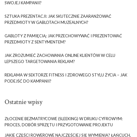
SWOJEJ KAMPANII?
SZTUKA PREZENTACJI: JAK SKUTECZNIE ZAARANŻOWAĆ
PRZEDMIOTY W GABLOTACH MUZEALNYCH?
GABLOTY Z PAMIĘCIĄ: JAK PRZECHOWYWAĆ I PREZENTOWAĆ
PRZEDMIOTY Z SENTYMENTEM?
JAK ZROZUMIEĆ ZACHOWANIA ONLINE KLIENTÓW W CELU
LEPSZEGO TARGETOWANIA REKLAM?
REKLAMA W SEKTORZE FITNESS I ZDROWEGO STYLU ŻYCIA – JAK
PODEJŚĆ DO KAMPANII?
Ostatnie wpisy
ZŁOCENIE BEZMATRYCOWE (SLEEKING) W DRUKU CYFROWYM:
PROCES, DOBÓR SPRZĘTU I PRZYGOTOWANIE PROJEKTU
JAKIE CZĘŚCI ROWEROWE NAJCZĘŚCIEJ SIĘ WYMIENIA? ŁAŃCUCH,