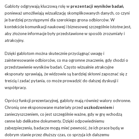
Gabloty odgrywają kluczową rolę w
prezentacji wyników badań
,
ponieważ umożliwiają wizualizację skomplikowanych danych, co czyni
je bardziej przystępnymi dla szerokiego grona odbiorców. W
kontekście komunikacji naukowej i biznesowej szczególnie istotne jest,
aby złożone informacje były przedstawione w sposób zrozumiały i
atrakcyjny.
Dzięki gablotom można skutecznie przyciągnąć uwagę i
zainteresowanie odbiorców, co ma ogromne znaczenie, gdy chodzi o
przedstawienie wyników badań. Często wizualnie atrakcyjne
eksponaty sprawiają, że widzowie są bardziej skłonni zapoznać się z
treścią i zadać pytania, co może prowadzić do dalszej dyskusji i
współpracy.
Oprócz funkcji prezentacyjnej, gabloty mają również walory ochronne.
Chronią one eksponowane materiały przed
uszkodzeniem
i
zanieczyszczeniem, co jest szczególnie ważne, gdy w grę wchodzą
cenne lub delikatne dokumenty. Dzięki odpowiedniemu
zabezpieczeniu, badacze mogą mieć pewność, że ich prace będą w
dobrym stanie przez dłuższy czas, co sprzyja ich dalszemu