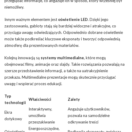
przeglądać informacje, co angażuje ich w sposób, który wcześniej był
niemożliwy.
Innym ważnym elementem jest
oświetlenie LED
. Dzięki jego
zastosowaniu, gabloty stają się bardziej widoczne i atrakcyjne, co
przyciąga uwagę odwiedzających. Odpowiednio dobrane oświetlenie
może także podkreślać kluczowe eksponaty i tworzyć odpowiednią
atmosferę dla prezentowanych materiałów.
Kolejną innowacją są
systemy multimedialne
, które mogą
obejmować filmy, animacje oraz slajdy. Takie rozwiązania pozwalają na
szersze przedstawienie informacji, a także na uatrakcyjnienie
przekazu. Multimedialne prezentacje mogą skutecznie przyciągać
uwagę i wspierać proces edukacji.
Typ
Właściwości
Zalety
technologii
Interaktywny,
Angażuje użytkowników,
Ekra
umożliwia
pozwala na samodzielne
dotykowy
przeszukiwanie
odkrywanie treści
Energooszczędne,
Oświetlenie
Podkreśla eksponaty, zwiększa