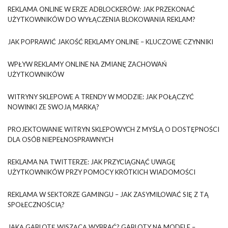
REKLAMA ONLINE W ERZE ADBLOCKERÓW: JAK PRZEKONAĆ
UŻYTKOWNIKÓW DO WYŁĄCZENIA BLOKOWANIA REKLAM?
JAK POPRAWIĆ JAKOŚĆ REKLAMY ONLINE – KLUCZOWE CZYNNIKI
WPŁYW REKLAMY ONLINE NA ZMIANĘ ZACHOWAŃ
UŻYTKOWNIKÓW
WITRYNY SKLEPOWE A TRENDY W MODZIE: JAK POŁĄCZYĆ
NOWINKI ZE SWOJĄ MARKĄ?
PROJEKTOWANIE WITRYN SKLEPOWYCH Z MYŚLĄ O DOSTĘPNOŚCI
DLA OSÓB NIEPEŁNOSPRAWNYCH
REKLAMA NA TWITTERZE: JAK PRZYCIĄGNĄĆ UWAGĘ
UŻYTKOWNIKÓW PRZY POMOCY KRÓTKICH WIADOMOŚCI
REKLAMA W SEKTORZE GAMINGU – JAK ZASYMILOWAĆ SIĘ Z TĄ
SPOŁECZNOŚCIĄ?
JAKĄ GABLOTĘ WISZĄCĄ WYBRAĆ? GABLOTY NA MODELE –