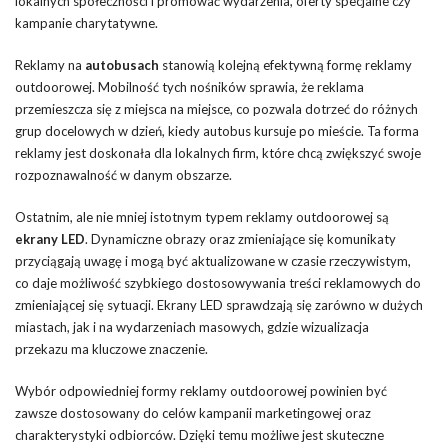
lokalnych społeczności i promować wydarzenia, oferty specjalne czy
kampanie charytatywne.
Reklamy na
autobusach
stanowią kolejną efektywną formę reklamy
outdoorowej. Mobilność tych nośników sprawia, że reklama
przemieszcza się z miejsca na miejsce, co pozwala dotrzeć do różnych
grup docelowych w dzień, kiedy autobus kursuje po mieście. Ta forma
reklamy jest doskonała dla lokalnych firm, które chcą zwiększyć swoje
rozpoznawalność w danym obszarze.
Ostatnim, ale nie mniej istotnym typem reklamy outdoorowej są
ekrany LED
. Dynamiczne obrazy oraz zmieniające się komunikaty
przyciągają uwagę i mogą być aktualizowane w czasie rzeczywistym,
co daje możliwość szybkiego dostosowywania treści reklamowych do
zmieniającej się sytuacji. Ekrany LED sprawdzają się zarówno w dużych
miastach, jak i na wydarzeniach masowych, gdzie wizualizacja
przekazu ma kluczowe znaczenie.
Wybór odpowiedniej formy reklamy outdoorowej powinien być
zawsze dostosowany do celów kampanii marketingowej oraz
charakterystyki odbiorców. Dzięki temu możliwe jest skuteczne