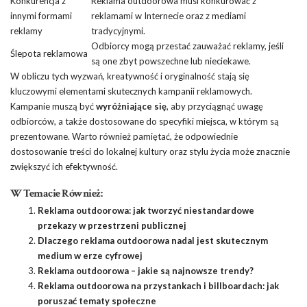
Konkurencja z
Reklama outdoorowa musi konkurować z
innymi formami
reklamami w Internecie oraz z mediami
reklamy
tradycyjnymi.
Odbiorcy mogą przestać zauważać reklamy, jeśli
Ślepota reklamowa
są one zbyt powszechne lub nieciekawe.
W obliczu tych wyzwań, kreatywność i oryginalność stają się
kluczowymi elementami skutecznych kampanii reklamowych.
Kampanie muszą być
wyróżniające się
, aby przyciągnąć uwagę
odbiorców, a także dostosowane do specyfiki miejsca, w którym są
prezentowane. Warto również pamiętać, że odpowiednie
dostosowanie treści do lokalnej kultury oraz stylu życia może znacznie
zwiększyć ich efektywność.
W Temacie Również:
Reklama outdoorowa: jak tworzyć niestandardowe
przekazy w przestrzeni publicznej
Dlaczego reklama outdoorowa nadal jest skutecznym
medium w erze cyfrowej
Reklama outdoorowa – jakie są najnowsze trendy?
Reklama outdoorowa na przystankach i billboardach: jak
poruszać tematy społeczne