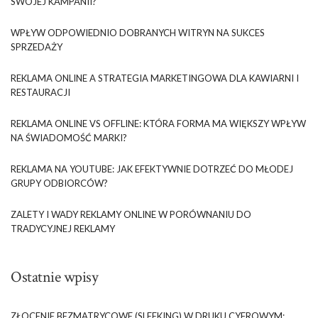
SWOJEJ KAMPANII?
WPŁYW ODPOWIEDNIO DOBRANYCH WITRYN NA SUKCES
SPRZEDAŻY
REKLAMA ONLINE A STRATEGIA MARKETINGOWA DLA KAWIARNI I
RESTAURACJI
REKLAMA ONLINE VS OFFLINE: KTÓRA FORMA MA WIĘKSZY WPŁYW
NA ŚWIADOMOŚĆ MARKI?
REKLAMA NA YOUTUBE: JAK EFEKTYWNIE DOTRZEĆ DO MŁODEJ
GRUPY ODBIORCÓW?
ZALETY I WADY REKLAMY ONLINE W PORÓWNANIU DO
TRADYCYJNEJ REKLAMY
Ostatnie wpisy
ZŁOCENIE BEZMATRYCOWE (SLEEKING) W DRUKU CYFROWYM: