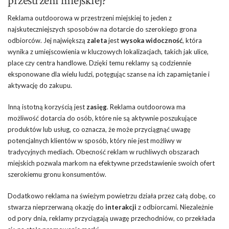
przestrzeni miejskiej?
Reklama outdoorowa w przestrzeni miejskiej to jeden z
najskuteczniejszych sposobów na dotarcie do szerokiego grona
odbiorców. Jej największą
zaleta
jest
wysoka widoczność
, która
wynika z umiejscowienia w kluczowych lokalizacjach, takich jak ulice,
place czy centra handlowe. Dzięki temu reklamy są codziennie
eksponowane dla wielu ludzi, potęgując szanse na ich zapamiętanie i
aktywację do zakupu.
Inną istotną korzyścią jest
zasięg
. Reklama outdoorowa ma
możliwość dotarcia do osób, które nie są aktywnie poszukujące
produktów lub usług, co oznacza, że może przyciągnąć uwagę
potencjalnych klientów w sposób, który nie jest możliwy w
tradycyjnych mediach. Obecność reklam w ruchliwych obszarach
miejskich pozwala markom na efektywne przedstawienie swoich ofert
szerokiemu gronu konsumentów.
Dodatkowo reklama na świeżym powietrzu działa przez całą dobę, co
stwarza nieprzerwaną okazję do
interakcji
z odbiorcami. Niezależnie
od pory dnia, reklamy przyciągają uwagę przechodniów, co przekłada