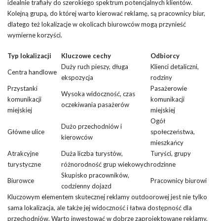
idealnie trafiały do szerokiego spektrum potencjalnych klientów.
Kolejną grupą, do której warto kierować reklamę, są pracownicy biur,
dlatego też lokalizacje w okolicach biurowców mogą przynieść
wymierne korzyści.
Typ lokalizacji
Kluczowe cechy
Odbiorcy
Duży ruch pieszy, długa
Klienci detaliczni,
Centra handlowe
ekspozycja
rodziny
Przystanki
Pasażerowie
Wysoka widoczność, czas
komunikacji
komunikacji
oczekiwania pasażerów
miejskiej
miejskiej
Ogół
Dużo przechodniów i
Główne ulice
społeczeństwa,
kierowców
mieszkańcy
Atrakcyjne
Duża liczba turystów,
Turyści, grupy
turystyczne
różnorodność grup wiekowych
rodzinne
Skupisko pracowników,
Biurowce
Pracownicy biurowi
codzienny dojazd
Kluczowym elementem skutecznej reklamy outdoorowej jest nie tylko
sama lokalizacja, ale także jej widoczność i łatwa dostępność dla
przechodniów. Warto inwestować w dobrze zaprojektowane reklamy,