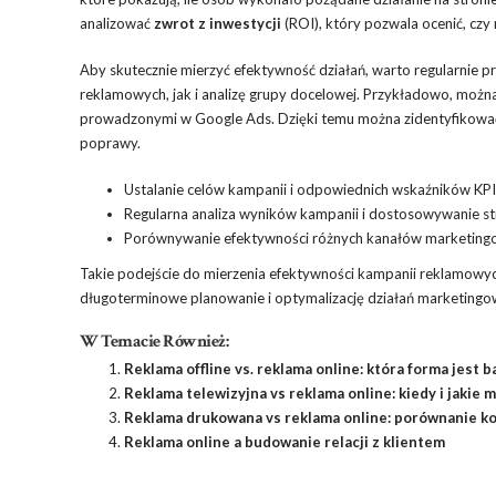
analizować
zwrot z inwestycji
(ROI), który pozwala ocenić, czy
Aby skutecznie mierzyć efektywność działań, warto regularnie
reklamowych, jak i analizę grupy docelowej. Przykładowo, moż
prowadzonymi w Google Ads. Dzięki temu można zidentyfikować, 
poprawy.
Ustalanie celów kampanii i odpowiednich wskaźników KPI
Regularna analiza wyników kampanii i dostosowywanie str
Porównywanie efektywności różnych kanałów marketing
Takie podejście do mierzenia efektywności kampanii reklamowych
długoterminowe planowanie i optymalizację działań marketingow
W Temacie Również:
Reklama offline vs. reklama online: która forma jest 
Reklama telewizyjna vs reklama online: kiedy i jakie
Reklama drukowana vs reklama online: porównanie ko
Reklama online a budowanie relacji z klientem