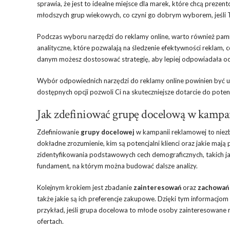
sprawia, że jest to idealne miejsce dla marek, które chcą prez
młodszych grup wiekowych, co czyni go dobrym wyborem, jeśli T
Podczas wyboru narzędzi do reklamy online, warto również pami
analityczne, które pozwalają na śledzenie efektywności reklam, c
danym możesz dostosować strategię, aby lepiej odpowiadała o
Wybór odpowiednich narzędzi do reklamy online powinien być u
dostępnych opcji pozwoli Ci na skuteczniejsze dotarcie do poten
Jak zdefiniować grupę docelową w kampa
Zdefiniowanie
grupy docelowej
w kampanii reklamowej to niez
dokładne zrozumienie, kim są potencjalni klienci oraz jakie mają
zidentyfikowania podstawowych cech demograficznych, takich jak
fundament, na którym można budować dalsze analizy.
Kolejnym krokiem jest zbadanie
zainteresowań
oraz
zachowań
także jakie są ich preferencje zakupowe. Dzięki tym informacjo
przykład, jeśli grupa docelowa to młode osoby zainteresowane
ofertach.