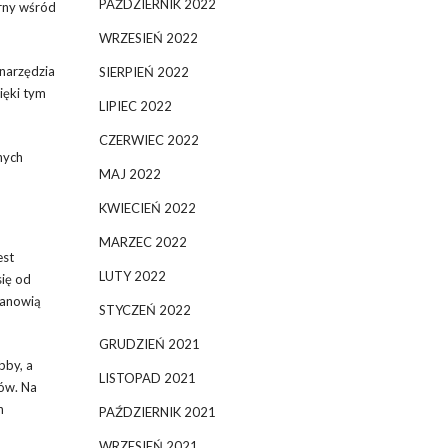
PAŹDZIERNIK 2022
arny wśród
WRZESIEŃ 2022
 narzędzia
SIERPIEŃ 2022
ięki tym
LIPIEC 2022
CZERWIEC 2022
nych
MAJ 2022
KWIECIEŃ 2022
MARZEC 2022
est
LUTY 2022
się od
tanowią
STYCZEŃ 2022
GRUDZIEŃ 2021
bby, a
LISTOPAD 2021
ców. Na
h
PAŹDZIERNIK 2021
WRZESIEŃ 2021