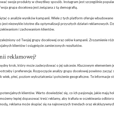
entować swoje produkty w chwytliwy sposób. Instagram jest szczególnie popul
woja grupa docelowa jest związana z tą demografią.
ętać o analizie wyników kampanii. Wiele z tych platform oferuje wbudowane
o jest niezwykle istotne dla optymalizacji przyszłych działań reklamowych. Dz
czekiwaniom i zachowaniom klientów.
zależniony od Twojej grupy docelowej oraz celów kampanii. Zrozumienie róż
cjalnych klientów i osiągnięcie zamierzonych rezultatów.
nii reklamowej?
będny krok, który może zadecydować o jej sukcesie. Kluczowym elementem j
 potrzeby i preferencje. Rozpoczęcie analizy grupy docelowej powinno zacząć 
 wiek, płeć, poziom wykształcenia i położenie geograficzne. Te informacje s
potencjalnych klientów. Warto dowiedzieć się, co ich pasjonuje, jakie mają ho
m możemy lepiej dopasować treść reklamy, aby trafiała w oczekiwania odbior
 modą, reklama może skupiać się na najnowszych trendach oraz ekskluzywnyc