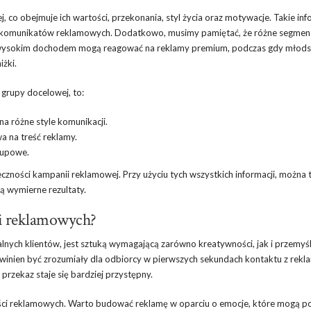
, co obejmuje ich wartości, przekonania, styl życia oraz motywacje. Takie inf
ch komunikatów reklamowych. Dodatkowo, musimy pamiętać, że różne segme
z wysokim dochodem mogą reagować na reklamy premium, podczas gdy młods
iżki.
grupy docelowej, to:
a różne style komunikacji.
a na treść reklamy.
akupowe.
czności kampanii reklamowej. Przy użyciu tych wszystkich informacji, można
ą wymierne rezultaty.
ści reklamowych?
lnych klientów, jest sztuką wymagającą zarówno kreatywności, jak i przemy
owinien być zrozumiały dla odbiorcy w pierwszych sekundach kontaktu z rekl
rzekaz staje się bardziej przystępny.
reści reklamowych. Warto budować reklamę w oparciu o emocje, które mogą p