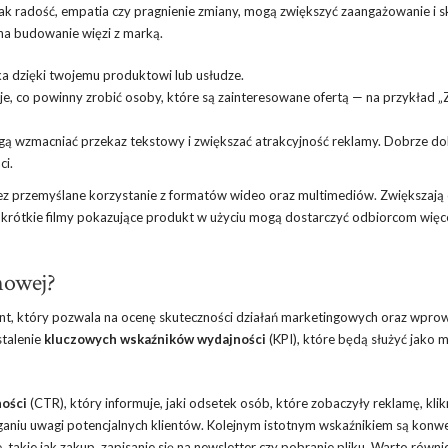
 jak radość, empatia czy pragnienie zmiany, mogą zwiększyć zaangażowanie i s
na budowanie więzi z marką.
ska dzięki twojemu produktowi lub usłudze.
uje, co powinny zrobić osoby, które są zainteresowane ofertą — na przykład
gą wzmacniać przekaz tekstowy i zwiększać atrakcyjność reklamy. Dobrze d
ci.
z przemyślane korzystanie z formatów wideo oraz multimediów. Zwiększają
, krótkie filmy pokazujące produkt w użyciu mogą dostarczyć odbiorcom więc
mowej?
nt, który pozwala na ocenę skuteczności działań marketingowych oraz wpro
stalenie
kluczowych wskaźników wydajności
(KPI), które będą służyć jako m
ności
(CTR), który informuje, jaki odsetek osób, które zobaczyły reklamę, kli
ganiu uwagi potencjalnych klientów. Kolejnym istotnym wskaźnikiem są konwe
 takie jak zakup, zapisanie się na newsletter czy pobranie pliku. Warto równi