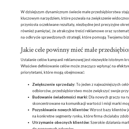
W dzisiejszym dynamicznym świecie małe przedsiębiorstwa stają
kluczowym narzędziem, które pozwala na zwiększenie widoczno
przyniosła oczekiwane rezultaty, niezbędne jest precyzyjne okre
również pamiętać, że atrakcyjne treści reklamowe oraz systemat
na odkrycie sprawdzonych strategii, które pomogą Twojemu bizne
Jakie cele powinny mieć małe przedsiębio
Ustalanie celów kampanii reklamowej jest niezwykle istotnym kr
Właściwe definiowanie celów może znacząco wpłynąć na efektyw
priorytetami, które mogą obejmować:
Zwiększenie sprzedaży
: To jeden z najważniejszych cel
odbiorców, przedsiębiorstwo może zwiększyć swoje przy
Budowanie świadomości marki
: Dla nowych graczy na r
skoncentrowane na komunikacji wartości i misji marki mo
Pozyskiwanie nowych klientów
: Wzrost bazy klientów
na konkretne segmenty rynku, które firma chciałaby zdob
Utrzymanie obecnych klientów
: Szerokie działania ma
do ponownych zakupów.