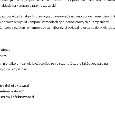
 nakłady na kampanię przynoszą zyski.
 przeprowadzać analizy, które mogą obejmować zarówno porównanie różnych
na porównać wyniki kampanii w mediach społecznościowych z kampaniami
które z działań reklamowych są najbardziej opłacalne oraz gdzie tkwią obs
.
ategii.
owych.
 nie tylko umożliwia bieżące śledzenie rezultatów, ale także pozwala na
ych w przyszłości.
bardziej efektywna?
 medium wybrać?
sztów i efektywności