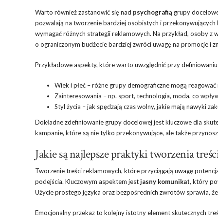
Warto również zastanowić się nad
psychografią
grupy docelowej
pozwalają na tworzenie bardziej osobistych i przekonywujący
wymagać różnych strategii reklamowych. Na przykład, osoby 
o ograniczonym budżecie bardziej zwróci uwagę na promocje i zn
Przykładowe aspekty, które warto uwzględnić przy definiowaniu 
Wiek i płeć – różne grupy demograficzne mogą reagować n
Zainteresowania – np. sport, technologia, moda, co wpływ
Styl życia – jak spędzają czas wolny, jakie mają nawyki z
Dokładne zdefiniowanie grupy docelowej jest kluczowe dla skute
kampanie, które są nie tylko przekonywujące, ale także przynosz
Jakie są najlepsze praktyki tworzenia tre
Tworzenie treści reklamowych, które przyciągają uwagę potencja
podejścia. Kluczowym aspektem jest
jasny komunikat
, który p
Użycie prostego języka oraz bezpośrednich zwrotów sprawia, że p
Emocjonalny przekaz to kolejny istotny element skutecznych t