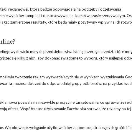
ategii reklamowej, która będzie odpowiadała na potrzeby i oczekiwania
anie wyników kampanii i dostosowywanie działań w czasie rzeczywistym. Ost
ągać zamierzone rezultaty, które będą miały pozytywny wpływ na ich rozwój
nline?
etingowych wielu małych przedsiębiorstw. Istnieje szereg narzędzi, które mo
jrzeć się kilku z nich, aby dokonać świadomego wyboru, który najlepiej od
umożliwia tworzenie reklam wyświetlających się w wynikach wyszukiwania Goo
owania
, możesz dotrzeć do odpowiedniej grupy odbiorców, na przykład wed
reklamowa pozwala na niezwykle precyzyjne targetowanie, co sprawia, że rek
woją ofertą. Współczesne użytkowanie Facebooka sprawia, że reklamy na tej
ine. Wzrokowe przyciąganie użytkowników za pomocą atrakcyjnych grafik i fi