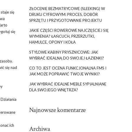
ZŁOCENIE BEZMATRYCOWE (SLEEKING) W
staje się
DRUKU CYFROWYM: PROCES, DOBÓR
owa
SPRZĘTU I PRZYGOTOWANIE PROJEKTU
Warto
JAKIE CZĘŚCI ROWEROWE NAJCZĘŚCIEJ SIĘ
gotuj się
WYMIENIA? ŁAŃCUCH, PRZERZUTKI,
HAMULCE, OPONY I KOŁA
STYLOWE KABINY PRYSZNICOWE: JAK
WYBRAĆ IDEALNĄ DO SWOJEJ ŁAZIENKI?
 zasoby.
ić się nad
CO TO JEST OCENA FUNKCJONALNA FMS I
JAK MOŻE POPRAWIĆ TWOJE WYNIKI?
JAK WYBRAĆ IDEALNE MEBLE SYPIALNIANE
py
DLA SWOJEGO WNĘTRZA?
 Działania
Najnowsze komentarze
kierowane
onać ich
Archiwa