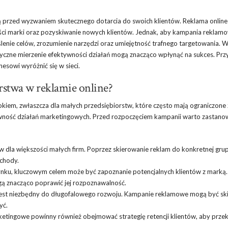
 przed wyzwaniem skutecznego dotarcia do swoich klientów. Reklama online 
ści marki oraz pozyskiwanie nowych klientów. Jednak, aby kampania reklam
ślenie celów, zrozumienie narzędzi oraz umiejętność trafnego targetowania. 
yczne mierzenie efektywności działań mogą znacząco wpłynąć na sukces. Przy
sowi wyróżnić się w sieci.
rstwa w reklamie online?
okiem, zwłaszcza dla małych przedsiębiorstw, które często mają ograniczone
ność działań marketingowych. Przed rozpoczęciem kampanii warto zastanow
ów dla większości małych firm. Poprzez skierowanie reklam do konkretnej gru
chody.
ynku, kluczowym celem może być zapoznanie potencjalnych klientów z marką.
gą znacząco poprawić jej rozpoznawalność.
 jest niezbędny do długofalowego rozwoju. Kampanie reklamowe mogą być s
yć.
rketingowe powinny również obejmować strategię retencji klientów, aby przek