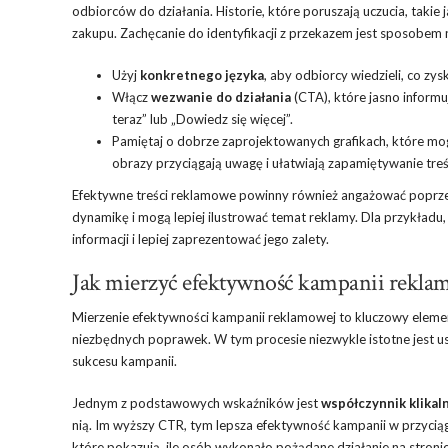
odbiorców do działania. Historie, które poruszają uczucia, takie
zakupu. Zachęcanie do identyfikacji z przekazem jest sposobem 
Użyj
konkretnego języka
, aby odbiorcy wiedzieli, co zy
Włącz
wezwanie do działania
(CTA), które jasno inform
teraz” lub „Dowiedz się więcej”.
Pamiętaj o dobrze zaprojektowanych grafikach, które mo
obrazy przyciągają uwagę i ułatwiają zapamiętywanie treś
Efektywne treści reklamowe powinny również angażować poprze
dynamikę i mogą lepiej ilustrować temat reklamy. Dla przykładu
informacji i lepiej zaprezentować jego zalety.
Jak mierzyć efektywność kampanii rekla
Mierzenie efektywności kampanii reklamowej to kluczowy eleme
niezbędnych poprawek. W tym procesie niezwykle istotne jest u
sukcesu kampanii.
Jednym z podstawowych wskaźników jest
współczynnik klikal
nią. Im wyższy CTR, tym lepsza efektywność kampanii w przycią
które pokazują, ile osób wykonało pożądane działanie na stronie,