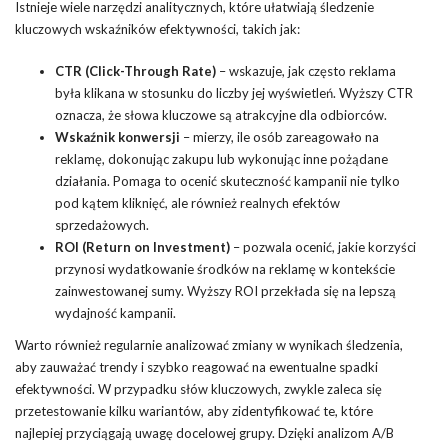
Istnieje wiele narzędzi analitycznych, które ułatwiają śledzenie
kluczowych wskaźników efektywności, takich jak:
CTR (Click-Through Rate)
– wskazuje, jak często reklama
była klikana w stosunku do liczby jej wyświetleń. Wyższy CTR
oznacza, że słowa kluczowe są atrakcyjne dla odbiorców.
Wskaźnik konwersji
– mierzy, ile osób zareagowało na
reklamę, dokonując zakupu lub wykonując inne pożądane
działania. Pomaga to ocenić skuteczność kampanii nie tylko
pod kątem kliknięć, ale również realnych efektów
sprzedażowych.
ROI (Return on Investment)
– pozwala ocenić, jakie korzyści
przynosi wydatkowanie środków na reklamę w kontekście
zainwestowanej sumy. Wyższy ROI przekłada się na lepszą
wydajność kampanii.
Warto również regularnie analizować zmiany w wynikach śledzenia,
aby zauważać trendy i szybko reagować na ewentualne spadki
efektywności. W przypadku słów kluczowych, zwykle zaleca się
przetestowanie kilku wariantów, aby zidentyfikować te, które
najlepiej przyciągają uwagę docelowej grupy. Dzięki analizom A/B